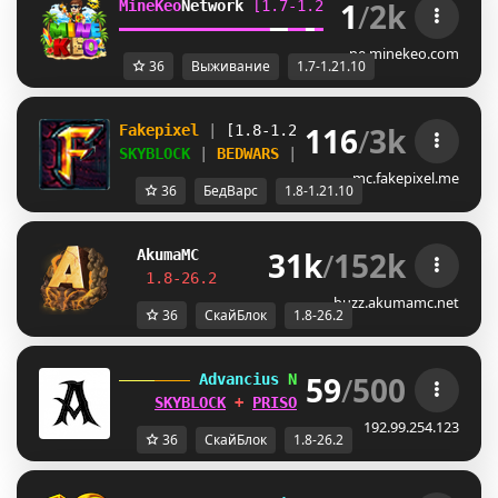
1
/
2k
MineKeo
Network 
[1.7-1.21.10]   
TOWNY  
GENS
━
━
━
━
━
━
━
━
━
━
━
━
━
━
━
━
━
━
━
━
━
━
━
━
SKYBLOCK  
SURVI
pe.minekeo.com
36
Выживание
1.7-1.21.10
116
/
3k
Fakepixel 
| 
[1.8-1.21.10] 
| 
Play 
& 
compete
SKYBLOCK 
| 
BEDWARS 
| 
BUILDFFA 
+ MORE
mc.fakepixel.me
36
БедВарс
1.8-1.21.10
31k
/
152k
Akuma
MC
S
K
Y
B
L
O
C
K
J
U
S
T
R
E
L
E
A
S
E
D
!
1.8-26.2         
Join Now
┃ 
discord.gg/
buzz.akumamc.net
36
СкайБлок
1.8-26.2
59
/
500
 Advancius 
Network 
[1.8 - 26.2] 
SKYBLOCK
 + 
PRISON
 UPDATES OUT 
NOW
!
192.99.254.123
36
СкайБлок
1.8-26.2