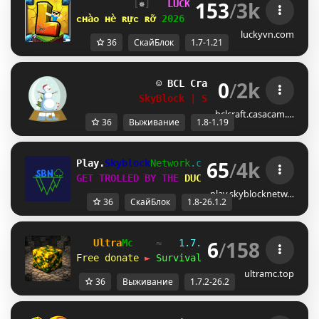
153
/
3k
[
✵
]   
LUCKYVN 
NETWORK  
[
[_
]  
1.7
ᴄʜàᴏ ʜè ʀựᴄ ʀỡ 
2026 
⋆ 
open 
ꜱᴋʏʙʟᴏᴄᴋ ᴇʀᴀ 
⋆ 
luckyvn.com
36
СкайБлок
1.7-1.21
0
/
2k
☺ 
BCL Craft
1.8 - 1.19
☺
SkyBlock | Survival | RankUp
bclcraft.casacam.…
36
Выживание
1.8-1.19
65
/
4k
Play.
Skyblock
Network
.com
[1.8-26.1.2]
GET TROLLED BY THE 
DUCK 
QUACK! QUACK!
play.skyblocknetw…
36
СкайБлок
1.8-26.1.2
6
/
158
Ultra
Mc
≈   
1.7.2 — 26.2
   ≈   
2020-
Free donate 
►
Survival
 • 
SkyBlock
 • 
Vanill
ultramc.top
36
Выживание
1.7.2-26.2