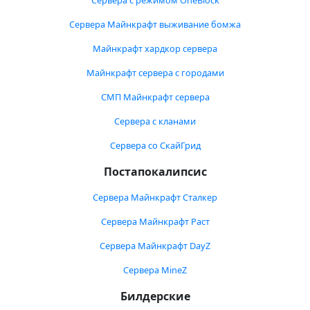
Сервера с режимом OneBlock
Сервера Майнкрафт выживание бомжа
Майнкрафт хардкор сервера
Майнкрафт сервера с городами
СМП Майнкрафт сервера
Сервера с кланами
Сервера со СкайГрид
Постапокалипсис
Сервера Майнкрафт Сталкер
Сервера Майнкрафт Раст
Сервера Майнкрафт DayZ
Сервера MineZ
Билдерские