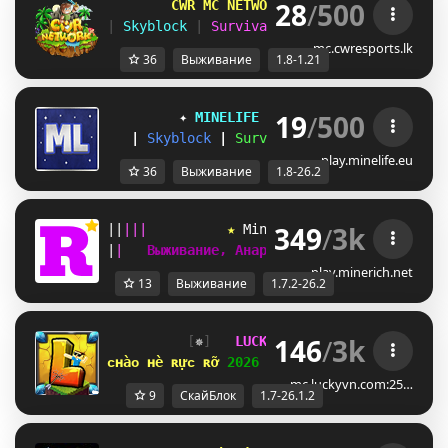
28
/
500
        CWR MC NETWORK 
[
1.8.x - 1.21.x
]
| 
Skyblock 
| 
Survival 
| 
Lifesteal 
| 
Bedwar
mc.cwresports.lk
36
Выживание
1.8-1.21
19
/
500
✦ 
MINELIFE
[1.8 - 26.2]
 ✦
|
Skyblock
|
Survival
|
Prison
|
Towns
play.minelife.eu
36
Выживание
1.8-26.2
349
/
3k
|
|
|
|
|
★ 
M
i
n
e
R
i
c
h
 ★ 
[
1.7.2-26.2
]  
|
|
Выживание, Анархия, SkyBlock, Гриф   
play.minerich.net
13
Выживание
1.7.2-26.2
146
/
3k
[
✵
]   
LUCKYVN 
NETWORK  
[
JS
]  
1.7
ᴄʜàᴏ ʜè ʀựᴄ ʀỡ 
2026 
⋆ 
open 
ꜱᴋʏʙʟᴏᴄᴋ ᴇʀᴀ 
⋆ 
mc.luckyvn.com:25…
9
СкайБлок
1.7-26.1.2