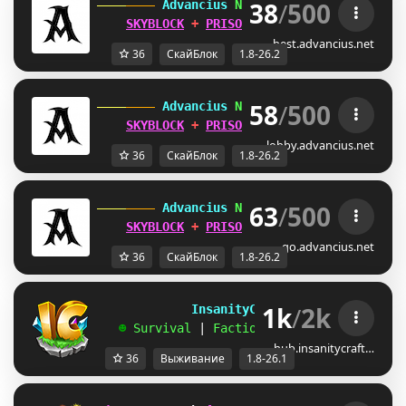
38
/
500
 Advancius 
Network 
[1.8 - 26.2] 
SKYBLOCK
 + 
PRISON
 UPDATES OUT 
NOW
!
best.advancius.net
36
СкайБлок
1.8-26.2
58
/
500
 Advancius 
Network 
[1.8 - 26.2] 
SKYBLOCK
 + 
PRISON
 UPDATES OUT 
NOW
!
lobby.advancius.net
36
СкайБлок
1.8-26.2
63
/
500
 Advancius 
Network 
[1.8 - 26.2] 
SKYBLOCK
 + 
PRISON
 UPDATES OUT 
NOW
!
go.advancius.net
36
СкайБлок
1.8-26.2
1k
/
2k
             InsanityCraft 
|| 
1.8 - 26.1
   ☻ 
Survival 
| 
Factions 
| 
Skyblock 
| 
Free
hub.insanitycraft…
36
Выживание
1.8-26.1