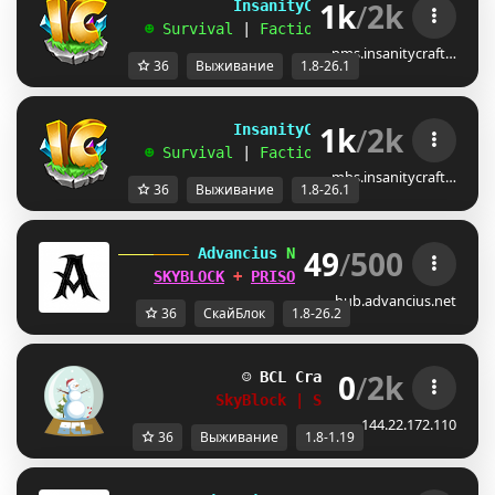
1k
/
2k
             InsanityCraft 
|| 
1.8 - 26.1
   ☻ 
Survival 
| 
Factions 
| 
Skyblock 
| 
Free
pms.insanitycraft…
36
Выживание
1.8-26.1
1k
/
2k
             InsanityCraft 
|| 
1.8 - 26.1
   ☻ 
Survival 
| 
Factions 
| 
Skyblock 
| 
Free
mbs.insanitycraft…
36
Выживание
1.8-26.1
49
/
500
 Advancius 
Network 
[1.8 - 26.2] 
SKYBLOCK
 + 
PRISON
 UPDATES OUT 
NOW
!
hub.advancius.net
36
СкайБлок
1.8-26.2
0
/
2k
☺ 
BCL Craft
1.8 - 1.19
☺
SkyBlock | Survival | RankUp
144.22.172.110
36
Выживание
1.8-1.19