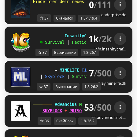
0
/
111
Finde hier dein neues Zuhause 
- 
⚒
෴
۩
෴
♨ 
- 
1
enderprise.de
37
СкайБлок
1.8-1.19.4
1k
/
2k
             InsanityCraft 
|| 
1.8 - 26.1
   ☻ 
Survival 
| 
Factions 
| 
Skyblock 
| 
Free
join.insanitycraf…
37
Выживание
1.8-26.1
7
/
500
✦ 
MINELIFE
[1.8 - 26.2]
 ✦
|
Skyblock
|
Survival
|
Prison
|
Towns
play.minelife.dk
37
Выживание
1.8-26.2
53
/
500
 Advancius 
Network 
[1.8 - 26.2] 
SKYBLOCK
 + 
PRISON
 UPDATES OUT 
NOW
!
mc.advancius.net:…
36
СкайБлок
1.8-26.2