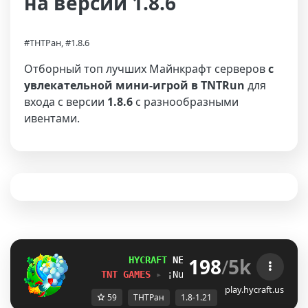
на версии 1.8.6
#ТНТРан, #1.8.6
Отборный топ лучших Майнкрафт серверов
с
увлекательной мини-игрой в TNTRun
для
входа с версии
1.8.6
с разнообразными
ивентами.
198
/
5k
HYCRAFT 
NETWORK 
» 
[1.8-1.21]  
TNT GAMES 
▸ 
¡Nuevos TNT Tag y TNT Run
play.hycraft.us
59
ТНТРан
1.8-1.21