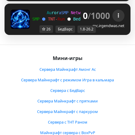
0
/
1000
A
u
r
o
r
a
S
M
P
N
e
t
w
o
r
k
>> 
1
.
8
-
2
6
.
2
S
M
P
⬢ 
T
N
T
-
R
u
n
 ⬢ 
B
e
d
w
a
r
s
 ⬢ 
P
a
r
k
o
u
r
mc.irgendwas.net
26
БедВарс
1.8-26.2
Мини-игры
Сервера Майнкрафт Амонг Ас
Сервера Майнкрафт с режимом Игра в кальмара
Сервера с БедВарс
Сервера Майнкрафт с прятками
Сервера Майнкрафт с паркуром
Сервера с ТНТ Раном
Майнкрафт сервера с BoxPvP