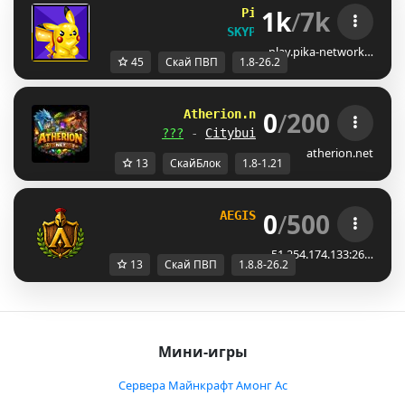
1k
/
7k
Pika
Network        
[1.
SKYPVP RESET!
play.pika-network…
45
Скай ПВП
1.8-26.2
0
/
200
A
t
h
e
r
i
o
n
.
n
e
t
[
1
.
8
-
1
.
2
1
.
x
]
???
-
Citybuild
-
SkyPvP
-
SkyBlo
atherion.net
13
СкайБлок
1.8-1.21
0
/
500
AEGISMC
[1.8.8 to 26.2]
51.254.174.133:26…
13
Скай ПВП
1.8.8-26.2
Мини-игры
Сервера Майнкрафт Амонг Ас