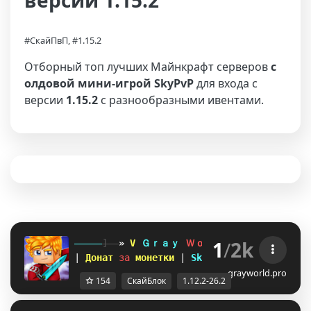
версии 1.15.2
#СкайПвП, #1.15.2
Отборный топ лучших Майнкрафт серверов
с
олдовой мини-игрой SkyPvP
для входа с
версии
1.15.2
с разнообразными ивентами.
1
/
2k
-----
]--
»
[
Ｇｒａｙ 
Ｗｏｒｌｄ 
V
«
--[
-----
| 
Донат 
за 
монетки 
| 
Sky
PvP 
Sky
Block
| 
КЕЙ
grayworld.pro
154
СкайБлок
1.12.2-26.2