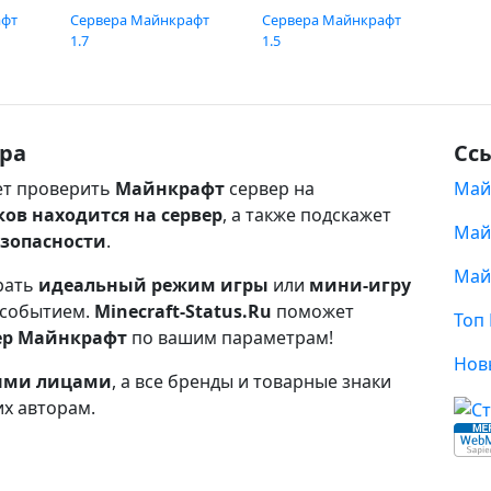
афт
Сервера Майнкрафт
Сервера Майнкрафт
1.7
1.5
ра
Сс
т проверить
Майнкрафт
сервер на
Май
ков находится на сервер
, а также подскажет
Май
езопасности
.
Май
рать
идеальный режим игры
или
мини-игру
 событием.
Minecraft-Status.Ru
поможет
Топ
ер Майнкрафт
по вашим параметрам!
Нов
ными лицами
, а все бренды и товарные знаки
их авторам.