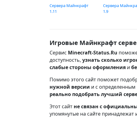
Сервера Майнкрафт
Сервера Майнкр
1.11
1.9
Игровые Майнкрафт серве
Сервис
Minecraft-Status.Ru
поможе
доступность,
узнать сколько игро
слабые стороны оформления
и
б
Помимо этого сайт поможет подоб
нужной версии
и с определенным
реально подобрать лучший серв
Этот сайт
не связан с официаль
упомянутые на сайте принадлежат 