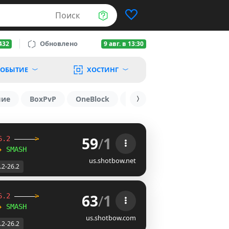
Поиск
Обновлено
432
9 авг. в 13:30
ОБЫТИЕ
ХОСТИНГ
шие
BoxPvP
OneBlock
1.19.3
1.16
1.8.2
59
/
1
6.2
-----
>
✦
SMASH
us.shotbow.net
.2-26.2
63
/
1
6.2
-----
>
✦
SMASH
us.shotbow.com
.2-26.2