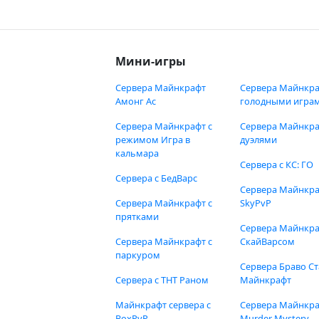
Мини-игры
Сервера Майнкрафт
Сервера Майнкра
Амонг Ас
голодными игра
Сервера Майнкрафт с
Сервера Майнкра
режимом Игра в
дуэлями
кальмара
Сервера с КС: ГО
Сервера с БедВарс
Сервера Майнкр
Сервера Майнкрафт с
SkyPvP
прятками
Сервера Майнкра
Сервера Майнкрафт с
СкайВарсом
паркуром
Сервера Браво Ст
Сервера с ТНТ Раном
Майнкрафт
Майнкрафт сервера с
Сервера Майнкр
BoxPvP
Murder Mystery