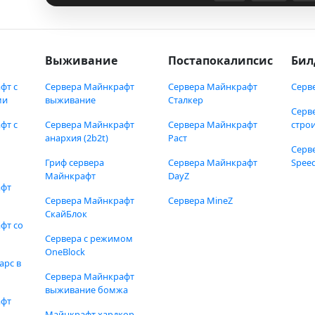
Выживание
Постапокалипсис
Бил
фт с
Сервера Майнкрафт
Сервера Майнкрафт
Серв
ми
выживание
Сталкер
Серв
фт с
Сервера Майнкрафт
Сервера Майнкрафт
стро
анархия (2b2t)
Раст
Серв
Гриф сервера
Сервера Майнкрафт
Speed
Майнкрафт
DayZ
афт
Сервера Майнкрафт
Сервера MineZ
СкайБлок
фт со
Сервера с режимом
OneBlock
арс в
Сервера Майнкрафт
выживание бомжа
афт
Майнкрафт хардкор