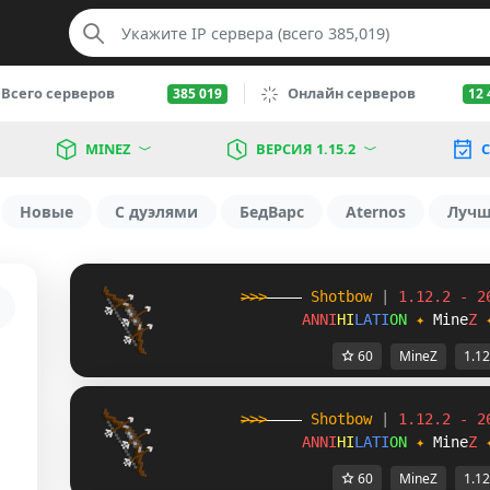
Всего серверов
Онлайн серверов
385 019
12 
MINEZ
ВЕРСИЯ 1.15.2
С
Новые
С дуэлями
БедВарс
Aternos
Луч
>>>
----
Shotbow
|
1.12.2 - 2
ANNI
HI
LATI
ON
✦
Mine
Z
60
MineZ
1.12
>>>
----
Shotbow
|
1.12.2 - 2
ANNI
HI
LATI
ON
✦
Mine
Z
60
MineZ
1.12