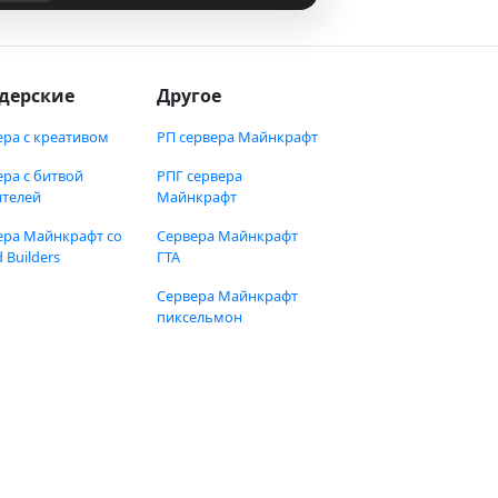
дерские
Другое
ера с креативом
РП сервера Майнкрафт
ера с битвой
РПГ сервера
ителей
Майнкрафт
ера Майнкрафт со
Сервера Майнкрафт
 Builders
ГТА
Сервера Майнкрафт
пиксельмон