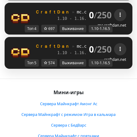
0
/
250
ＣｒａｆｔＤａｎ 
» 
mc.craftdan.net
//  
Выж
1.10 - 1.16.5         
//     
RPG
mc.craftdan.net
Топ 4
697
Выживание
1.10-1.16.5
0
/
250
ＣｒａｆｔＤａｎ 
» 
mc.craftdan.net
//  
Выж
1.10 - 1.16.5         
//     
RPG
craftdan.net
Топ 5
574
Выживание
1.10-1.16.5
Мини-игры
Сервера Майнкрафт Амонг Ас
Сервера Майнкрафт с режимом Игра в кальмара
Сервера с БедВарс
Сервера Майнкрафт с прятками