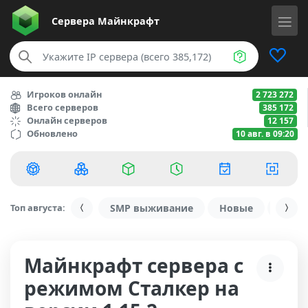
Сервера
Майнкрафт
Игроков онлайн
2 723 272
Всего серверов
385 172
Онлайн серверов
12 157
Обновлено
10 авг. в 09:20
Топ августа:
SMP выживание
Новые
С ду
Майнкрафт сервера с
режимом Сталкер на