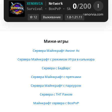
0
/
200
XENORVIA
│
Network
Survival
•
BoxPvP
•
SkyWars
│
Java 1.8 - 1
xenorvia.com
12
Выживание
1.8-1.21.11
Мини-игры
Сервера Майнкрафт Амонг Ас
Сервера Майнкрафт с режимом Игра в кальмара
Сервера с БедВарс
Сервера Майнкрафт с прятками
Сервера Майнкрафт с паркуром
Сервера с ТНТ Раном
Майнкрафт сервера с BoxPvP