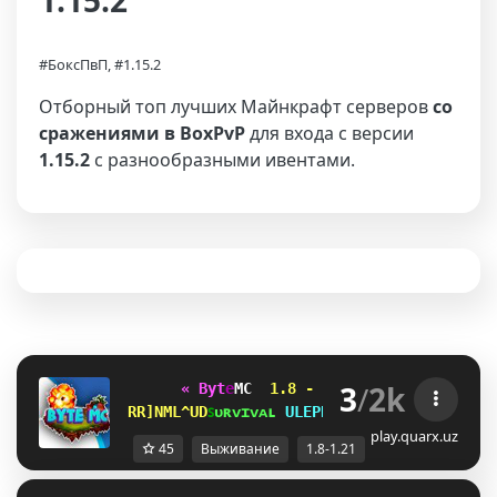
1.15.2
#БоксПвП, #1.15.2
Отборный топ лучших Майнкрафт серверов
со
сражениями в BoxPvP
для входа с версии
1.15.2
с разнообразными ивентами.
3
/
2k
« B
y
t
e
MC 
1.8 - 1.21 
✭
✭
✭
✭
✭  
»   
G\HW@CS_A
ꜱ
ᴜ
ʀ
ᴠ
ɪ
ᴠ
ᴀ
ʟ 
VETGJFG
ᴀ
ɴ
ᴀ
ʀ
x
ɪ
ʏ
ᴀ 
QEU[R@R
play.quarx.uz
45
Выживание
1.8-1.21