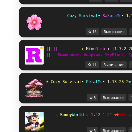
C
o
z
y
S
u
r
v
i
v
a
l
•
S
a
k
u
r
a
M
c
•
1
.
16
Выживание
|
|
|
|
|
★ 
M
i
n
e
R
i
c
h
 ★ 
[
1.7.2-2
|
|
Выживание, Анархия, SkyBlock, Г
11
Выживание
☀
C
o
z
y
S
u
r
v
i
v
a
l
•
P
e
t
a
l
M
c
•
1
.
1
3
-
2
6
.
2
❀
8
Выживание
⚔
Sunny
World
⚔
1
.
1
2
-
1
.
2
1
❤
❥
❤
❥
❤
⚔
3
Выживание