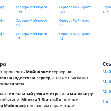
афт
Сервера Майнкрафт
Сервера Майнкрафт
Серв
1.19
1.17
1.15
афт
Сервера Майнкрафт
Сервера Майнкрафт
1.8
1.6
афт
Сервера Майнкрафт
Сервера Майнкрафт
1.7
1.5
ра
Сс
т проверить
Майнкрафт
сервер на
Май
ков находится на сервер
, а также подскажет
Май
езопасности
.
Май
рать
идеальный режим игры
или
мини-игру
 событием.
Minecraft-Status.Ru
поможет
Топ
ер Майнкрафт
по вашим параметрам!