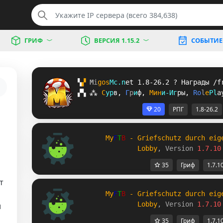
ГРИФ
ВЕРСИЯ 1.15.2
СОБЫТИЕ
▚
▞ 
M
i
g
o
s
M
c
.
n
e
t 
1.8-26.2 
? 
Награды /f
▞
▚
⁂
С
у
р
в
, 
Г
р
и
ф
, 
М
и
н
и
-
И
г
р
ы
, 
R
o
l
e
P
l
a
20
РПГ
1.8-26.2
My
F
T
B
 - Griefschutz durch eig
Lobby
, Version 
1.7.10
35
Гриф
1.7.1
т
My
F
T
B
 - Griefschutz durch eig
Lobby
, Version 
1.7.10
и
35
Гриф
1.7.1