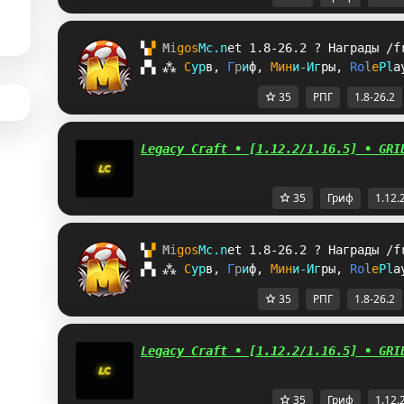
▚
▞ 
M
i
g
o
s
M
c
.
n
e
t 
1.8-26.2 
? 
Награды /f
▞
▚
⁂
С
у
р
в
, 
Г
р
и
ф
, 
М
и
н
и
-
И
г
р
ы
, 
R
o
l
e
P
l
a
35
РПГ
1.8-26.2
Legacy Craft • [1.12.2/1.16.5] • GRI
35
Гриф
1.12.
▚
▞ 
M
i
g
o
s
M
c
.
n
e
t 
1.8-26.2 
? 
Награды /f
▞
▚
⁂
С
у
р
в
, 
Г
р
и
ф
, 
М
и
н
и
-
И
г
р
ы
, 
R
o
l
e
P
l
a
35
РПГ
1.8-26.2
Legacy Craft • [1.12.2/1.16.5] • GRI
35
Гриф
1.12.