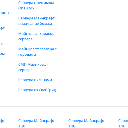
Сервера с режимом
OneBlock
арс в
Сервера Майнкрафт
выживание бомжа
афт
Майнкрафт хардкор
сервера
rs
Майнкрафт сервера с
фом
городами
СМП Майнкрафт
сервера
Сервера с кланами
Сервера со СкайГрид
афт
Сервера Майнкрафт
Сервера Майнкрафт
Серв
1.20
1.18
1.16