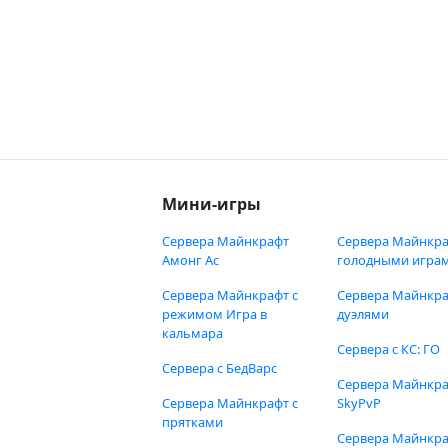
Мини-игры
Сервера Майнкрафт
Сервера Майнкра
Амонг Ас
голодными игра
Сервера Майнкрафт с
Сервера Майнкра
режимом Игра в
дуэлями
кальмара
Сервера с КС: ГО
Сервера с БедВарс
Сервера Майнкр
Сервера Майнкрафт с
SkyPvP
прятками
Сервера Майнкра