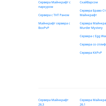
Сервера Майнкрафт с
СкайВарсом
паркуром
Сервера Браво Ст
Сервера с ТНТ Раном
Майнкрафт
Майнкрафт сервера с
Сервера Майнкр
BoxPvP
Murder Mystery
Сервера с Egg Wa
Сервера со спли
Сервера KitPvP
Сервера Майнкрафт
Сервера Майнкр
26.3
26.1