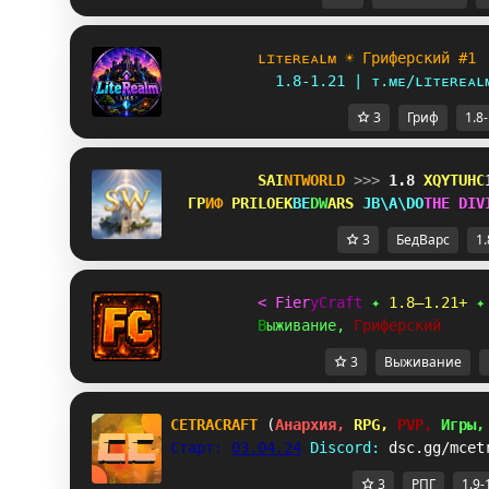
ʟ
ɪ
ᴛ
ᴇ
ʀ
ᴇ
ᴀ
ʟ
ᴍ ☀ Гриферский #1
1.8-1.21 | ᴛ.ᴍᴇ/ʟɪᴛᴇʀᴇᴀʟ
3
Гриф
1.8
S
A
I
N
T
WORLD 
>>> 
1.8 
P]L\SUX
Г
Р
И
Ф 
@@POQ\A
B
E
D
W
A
RS 
_NXFOPB
T
H
E
D
I
V
3
БедВарс
1.
<
F
i
e
r
y
C
r
a
f
t
✦ 
1.8–1.21+ 
✦
В
ы
ж
и
в
а
н
и
е
,
Г
р
и
ф
е
р
с
к
и
й
3
Выживание
CETRACRAFT 
(
Анархия, 
RPG, 
PVP, 
Игры,
Старт: 
03.04.24
Discord: 
dsc.gg/mcet
3
РПГ
1.9-