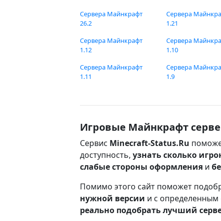
Сервера Майнкрафт
Сервера Майнкр
26.2
1.21
Сервера Майнкрафт
Сервера Майнкр
1.12
1.10
Сервера Майнкрафт
Сервера Майнкр
1.11
1.9
Игровые Майнкрафт серве
Сервис
Minecraft-Status.Ru
поможе
доступность,
узнать сколько игро
слабые стороны оформления
и
б
Помимо этого сайт поможет подоб
нужной версии
и с определенным
реально подобрать лучший серв