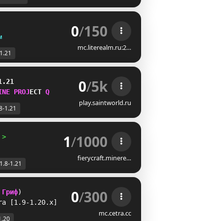
0
/
150
ᴍ
mc.literealm.ru:2…
-1.21
0
/
5k
1.21
I
N
E
P
R
O
J
E
C
T
R
play.saintworld.ru
8-1.21
1
/
1000
 >         
fierycraft.minere…
1.8-1.21
0
/
300
 
Гриф
) 
ra 
[1.9-1.20.x]
mc.cetra.cc
1.20