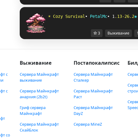
☀
C
o
z
y
S
u
r
v
i
v
a
l
•
P
e
t
a
l
M
c
•
1
.
1
3
-
2
6
.
2
❀
3
Выживание
Выживание
Постапокалипсис
Бил
фт с
Сервера Майнкрафт
Сервера Майнкрафт
Серв
ми
выживание
Сталкер
Серв
фт с
Сервера Майнкрафт
Сервера Майнкрафт
стро
анархия (2b2t)
Раст
Серв
Гриф сервера
Сервера Майнкрафт
Speed
Майнкрафт
DayZ
афт
Сервера Майнкрафт
Сервера MineZ
СкайБлок
фт со