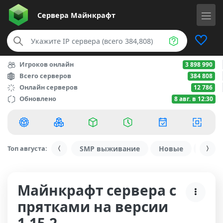
Сервера
Майнкрафт
Игроков онлайн
3 898 990
Всего серверов
384 808
Онлайн серверов
12 786
Обновлено
8 авг. в 12:30
Топ августа:
SMP выживание
Новые
С ду
Майнкрафт сервера с
прятками на версии