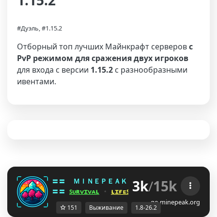
1.15.2
#Дуэль, #1.15.2
Отборный топ лучших Майнкрафт серверов
с
PvP режимом для сражения двух игроков
для входа с версии
1.15.2
с разнообразными
ивентами.
3k
/
15k
〓〓  
ＭＩＮＥＰＥＡＫ 
¤ 
1.8 - 26.2 
¤ 
DBFOCJ]
〓〓 
ꜱᴜʀᴠɪᴠᴀʟ
 ⋆ 
ʟɪғᴇꜱᴛᴇᴀʟ
 ⋆ 
ʙᴇᴅᴡᴀʀꜱ
 ⋆ 
ᴅᴜᴇʟꜱ
go.minepeak.org
151
Выживание
1.8-26.2