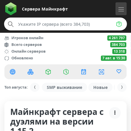
Сервера
Майнкрафт
Игроков онлайн
4 261 797
Всего серверов
384 703
Онлайн серверов
13 318
Обновлено
7 авг. в 15:30
Топ августа:
SMP выживание
Новые
С ду
Майнкрафт сервера с
дуэлями на версии