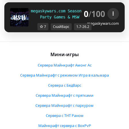
0
/
100
megaskywars.com Season 4.0  
  1.7-26.2
Party Games & MSW duels       
Native 1
megaskywars.com
7
СкайВарс
1.7-26.2
Мини-игры
Сервера Майнкрафт Амонг Ас
Сервера Майнкрафт с режимом Игра в кальмара
Сервера с БедВарс
Сервера Майнкрафт с прятками
Сервера Майнкрафт с паркуром
Сервера с ТНТ Раном
Майнкрафт сервера с BoxPvP