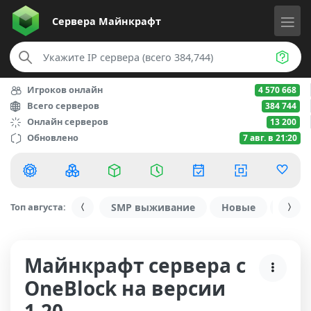
Сервера
Майнкрафт
Игроков онлайн
4 570 668
Всего серверов
384 744
Онлайн серверов
13 200
Обновлено
7 авг. в 21:20
Топ августа:
SMP выживание
Новые
С ду
Майнкрафт сервера с
OneBlock на версии