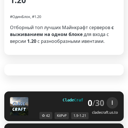
1.20
#ОдинБлок, #1.20
Отборный топ лучших Майнкрафт серверов
с
выживанием на одном блоке
для входа с
версии
1.20
с разнообразными ивентами.
0
/
30
              Clade
Craft 
[
1.9-1.21
]
ᴛᴏᴡɴʏ 
cladecraft.us.to
42
KitPvP
1.9-1.21