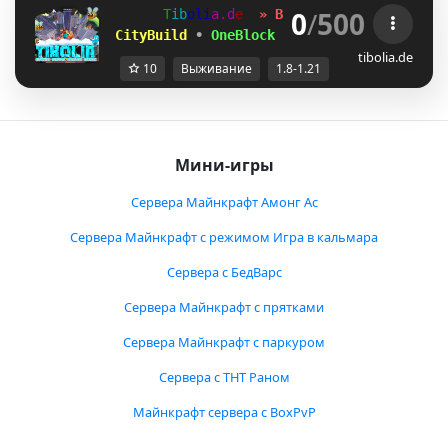
0
/
500
T
i
b
o
l
i
a
.
d
e
» BETA 1.8–1.21.x
 CityBuild
•
OneBlock
•
Survival
tibolia.de
10
Выживание
1.8-1.21
Мини-игры
Сервера Майнкрафт Амонг Ас
Сервера Майнкрафт с режимом Игра в кальмара
Сервера с БедВарс
Сервера Майнкрафт с прятками
Сервера Майнкрафт с паркуром
Сервера с ТНТ Раном
Майнкрафт сервера с BoxPvP