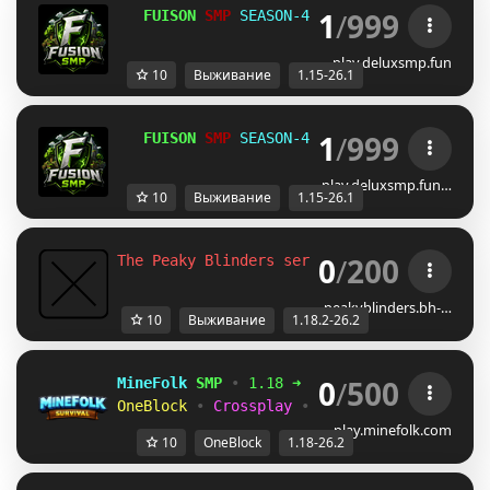
1
/
999
   FUISON 
SMP
 SEASON-4    
PLAY.
FUISON
SMP.
F
play.deluxsmp.fun
10
Выживание
1.15-26.1
1
/
999
   FUISON 
SMP
 SEASON-4    
PLAY.
FUISON
SMP.
F
play.deluxsmp.fun…
10
Выживание
1.15-26.1
0
/
200
The Peaky Blinders server 
[1.18.2-26.2] 
Su
peakyblinders.bh-…
10
Выживание
1.18.2-26.2
0
/
500
MineFolk 
SMP 
• 
1.18 ➜ 26.2 
• 
www.minefolk.
OneBlock 
• 
Crossplay 
• 
Economy 
• 
PvP Arena
play.minefolk.com
10
OneBlock
1.18-26.2