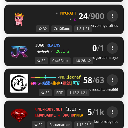
24
/
900
           • 
MYCRAFT NETWORK
 • 
(1.8 - 1.21
•
ᴅᴜɴɢᴇᴏɴ
•
ʀᴘɢ
•
sᴋʏʙʟᴏᴄ
server.mycraft.es
32
СкайБлок
1.8-1.21
0
/
1
JUGO
REALMS
⬛ 
SKYBLOCK
 ⬛
1.8.X
 ⇄ 
26.1.2
               New! 
Quest
jugorealms.xyz
32
СкайБлок
1.8-26.1.2
58
/
63
[    
 <
MC.iecraft.com
♦
御灵游
>
   ]  
●
RPG
+
粘液
+
生存
+
建筑
|
可矿透
|
●
永
不
停
服
✔
1.12.2-
mc.iecraft.com:666
32
РПГ
1.12.2-1.21
5
/
1k
O
N
E
-
R
U
B
Y
.
N
E
T
[1.13 - 26.2]
К
В
Е
С
Т
Ы
/
R
P
G
/
P
V
В
Ы
Ж
И
В
А
Н
И
Е
◆ 
Э
К
О
Н
О
М
И
К
А
?
/
F
R
E
E
 ? 
 БЕТА
mc1.one-ruby.net
32
Выживание
1.13-26.2