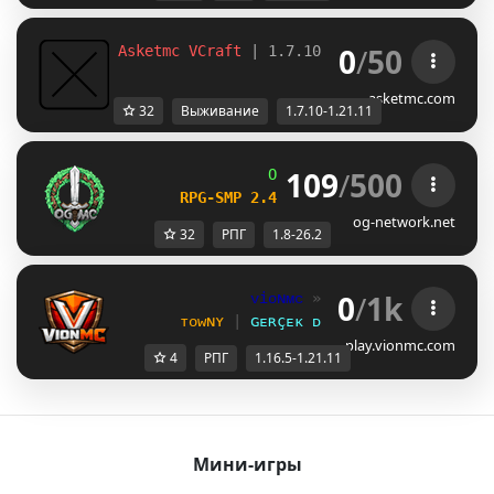
0
/
50
Asketmc VCraft 
| 1.7.10 - 1.21.11 Survival
asketmc.com
32
Выживание
1.7.10-1.21.11
109
/
500
OG
-
Network 
| 
1.8 - 26.2
RPG-SMP 2.4 
─ 
NEW DAILY QUESTS UPDA
og-network.net
32
РПГ
1.8-26.2
0
/
1k
ᴠiᴏɴᴍᴄ 
» 
1.16.5 - 1.21.11
ᴛᴏᴡɴʏ 
| 
ɢᴇʀçᴇᴋ ᴅüɴʏᴀ ʜᴀʀɪᴛᴀʟɪ 
| 
ᴍᴄᴍ
play.vionmc.com
4
РПГ
1.16.5-1.21.11
Мини-игры