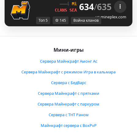
634
/
635
[
Mineplex
Games
]
CLANS SEASON 1 
LIVE NOW!
us.mineplex.com
Топ 5
145
Война кланов
Мини-игры
Сервера Майнкрафт Амонг Ас
Сервера Майнкрафт с режимом Игра в кальмара
Сервера с БедВарс
Сервера Майнкрафт с прятками
Сервера Майнкрафт с паркуром
Сервера с ТНТ Раном
Майнкрафт сервера с BoxPvP