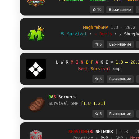
10
Выживание
MaghrebSMP
1.8 - 26.2
⛏ Survival
∙
⚔ Duels
∙
☁ SheepW
6
Выживание
V
L
V
M
I
N
E
F
A
K
E
✖
1.8 – 26.
B
e
s
t
S
u
r
v
i
v
a
l
s
m
p
6
Выживание
R
A
S 
Servers
Survival SMP 
[1.8-1.21]
6
Выживание
        REDSTONE
OG 
NETWORK 
┃ 
1.8 - 2
          Practice 
• 
PvP 
• 
SMP 
• 
Mor