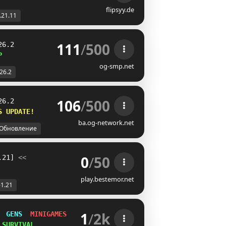
flipsyy.de
.21.11
111
/
500
26.2
P
og-smp.net
-26.2
106
/
500
26.2
S UPDATE!    
ba.og-network.net
Обновление
0
/
50
.21] 
<<
play.bestemor.net
-1.21
1
/
2k
  
GENS  
MINIGAMES  
SMP
 
SURVIVAL