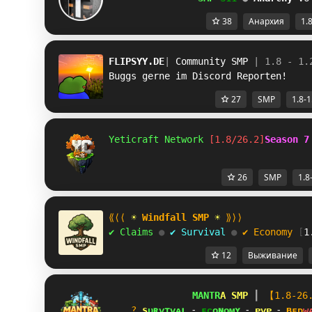
38
Анархия
1.
FLIPSYY.DE
| 
Community SMP 
| 1.8 - 1.
Buggs gerne im Discord Reporten!
27
SMP
1.8-1
Yeticraft Network 
[1.8/26.2]
Season 7
26
SMP
1.8
⟪⟨⟨ 
☀ 
Windfall SMP 
☀ 
⟫⟩⟩
✔ Claims 
● 
✔ Survival 
● 
✔ Economy 
[
1
12
Выживание
M
A
N
T
R
A 
S
M
P 
┃ 
【1.8-26
? 
s
ᴜ
ʀ
ᴠ
ɪ
ᴠ
ᴀ
ʟ
 ⁃ 
ᴇ
ᴄ
ᴏ
ɴ
ᴏ
ᴍ
ʏ
 ⁃ 
ᴘ
ᴠ
ᴘ
 ⁃ 
ʙ
ᴇ
ᴅ
ᴡ