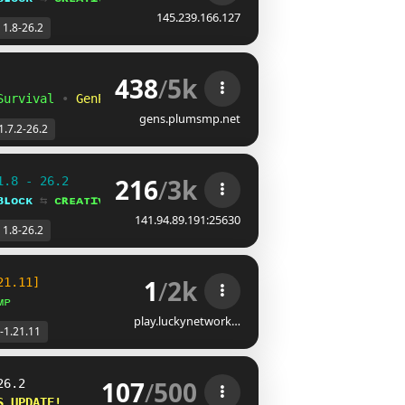
145.239.166.127
1.8-26.2
438
/
5k
Survival
•
GenPVP
gens.plumsmp.net
1.7.2-26.2
216
/
3k
1.8 - 26.2
ʙʟᴏᴄᴋ 
⇆ 
ᴄʀᴇᴀᴛɪᴠᴇ⁺
141.94.89.191:25630
1.8-26.2
1
/
2k
21.11]
ᴍᴘ
play.luckynetwork…
-1.21.11
107
/
500
26.2
S UPDATE!    