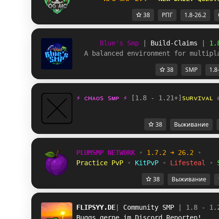
38
РПГ
1.8-26.2
Blue's Smp
| 
Build-Claims 
| 
1.
A balanced environment for multipl
38
SMP
1.8
⚡ ᴄʜᴀᴏѕ ѕᴍᴘ ⚡ 
[1.8 - 1.21+]
ѕᴜʀᴠɪᴠᴀʟ 
38
Выживание
PLUMSMP NETWORK
•
1.7.2 ➜ 26.2
•
Practice PvP
•
KitPvP
•
Lifesteal
•
38
Выживание
FLIPSYY.DE
| 
Community SMP 
| 1.8 - 1.
Buggs gerne im Discord Reporten!