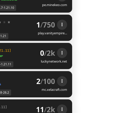
pe.minekeo.com
.7-1.21.10
1
/
750
⭐ 
⭐ 
⭐
play.vanityempire…
-1.21
0
/
2k
21.11]
ᴍᴘ
luckynetwork.net
-1.21.11
2
/
100
s
mc.xelacraft.com
.8-26.2
11
/
2k
.11]