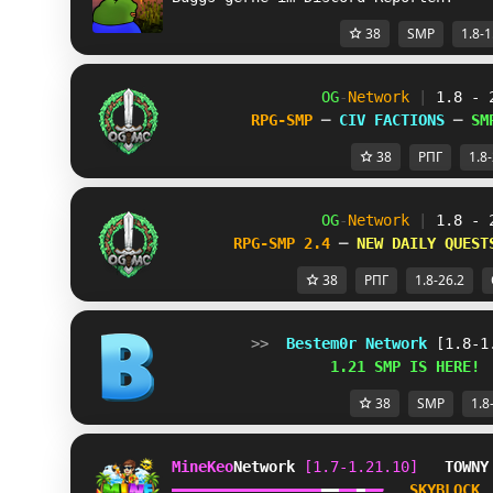
38
SMP
1.8-1
OG
-
Network 
| 
1.8 - 
RPG-SMP 
─ 
CIV FACTIONS 
─ 
SM
38
РПГ
1.8
OG
-
Network 
| 
1.8 - 
RPG-SMP 2.4 
─ 
NEW DAILY QUEST
38
РПГ
1.8-26.2
         >>  
Bestem0r Network 
[1.8-1
                  1.21 SMP IS HERE!
38
SMP
1.8
MineKeo
Network 
[1.7-1.21.10]   
TOWNY
━
━
━
━
━
━
━
━
━
━
━
━
━
━
━
━
━
━
━
━
━
━
━
━
SKYBLOCK 