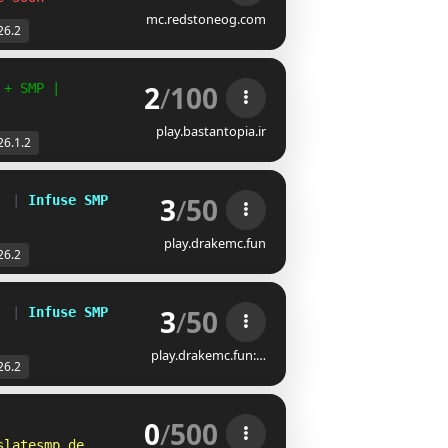
mc.redstoneog.com
26.2
2
/
100
 + SMP |                
 | Java & Bedrock | 1.8.9 - 26.1
play.bastantopia.ir
26.1.2
3
/
50
  
| 
Infuse SMP
play.drakemc.fun
26.2
3
/
50
  
| 
Infuse SMP
play.drakemc.fun:…
26.2
0
/
500
slatesmp.de