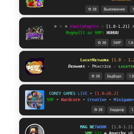
38
Выживание
1
⭐ 
⭐ 
⭐ 
V
a
n
i
t
y
E
m
p
i
r
e
→ 
[1.8-1.21] 
M
e
g
n
y
í
l
t
a
z
S
M
P
!
HUHUU
38
SMP
1.8
LᴜᴄᴋʏNᴇᴛᴡᴏʀᴋ
[1.8 - 1.
Bᴇᴅᴡᴀʀs 
-
Pʀᴀᴄᴛɪᴄᴇ 
-
ʟᴜᴄᴋʏs
38
БедВарс
1.8
C
O
R
E
Y
G
A
M
E
S
L
I
V
E
•
[1.8–26.2]
SMP
•
Hardcore
•
Creative
•
Minigame
38
Хардкор
1
M
A
G
N
E
T
W
O
R
K
[1.8-1.21
S
M
P
S
1
1
● 
Anarchy
 v6