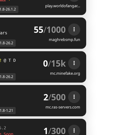
play.worldofangar…
1.8-26.1.2
55
/
1000
ars
maghrebsmp.fun
1.8-26.2
0
/
15k
2
B
^
O
mc.minefake.org
1.8-26.2
2
/
500
mc.ras-servers.com
1.8-1.21
1
/
300
6.2
e Soon