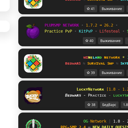
41
Выживание
PLUMSMP NETWORK
•
1.7.2 ➜ 26.2
•
Practice PvP
•
KitPvP
•
Lifesteal
•
40
Выживание
ᴍɪ
ɴᴇ
ʟᴀ
ɴᴅ 
ɴᴇᴛᴡᴏʀᴋ 
☀ 
ʙᴇᴅᴡᴀʀꜱ 
⇆ 
ꜱᴜʀᴠɪᴠᴀʟ ꜱᴍᴘ 
⇆ 
ꜱᴋʏ
39
Выживание
LᴜᴄᴋʏNᴇᴛᴡᴏʀᴋ
[1.8 - 1.
Bᴇᴅᴡᴀʀs 
-
Pʀᴀᴄᴛɪᴄᴇ 
-
ʟᴜᴄᴋʏs
38
БедВарс
1.8
OG
-
Network 
| 
1.8 - 
RPG-SMP 2.4 
─ 
NEW DAILY QUEST