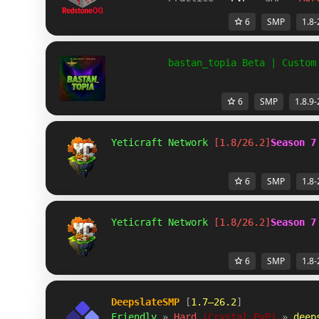
6
SMP
1.8-
          bastan_topia Beta | Custom
6
SMP
1.8.9-
Yeticraft Network 
[1.8/26.2]
Season 7
6
SMP
1.8-
Yeticraft Network 
[1.8/26.2]
Season 7
6
SMP
1.8-
DeepslateSMP
 [
1.7–26.2
]
Friendly 
» 
Hard 
(Crystal PvP) 
» 
deep