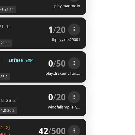
play.magmc.in
8-1.21.11
1
/
20
21.11
flipsyy.de:29001
.21.11
0
/
50
  
| 
Infuse SMP
play.drakemc.fun:…
-26.2
0
/
20
.8-26.2
]
windfallsmp.jelly…
1.8-26.2
42
/
500
.1.2】
ᴀ
ʀ
s
?