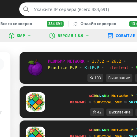
Всего серверов
Онлайн серверов
384 691
13 
SMP
ВЕРСИЯ 1.8.9
СОБЫТИЕ
PLUMSMP NETWORK
•
1.7.2 ➜ 26.2
•
Practice PvP
•
KitPvP
•
Lifesteal
•
103
Выживание
ᴍɪ
ɴᴇ
ʟᴀ
ɴᴅ 
ɴᴇᴛᴡᴏʀᴋ 
☀ 
ʙᴇᴅᴡᴀʀꜱ 
⇆ 
ꜱᴜʀᴠɪᴠᴀʟ ꜱᴍᴘ 
⇆ 
ꜱᴋʏ
т
42
Выживание
ᴍɪ
ɴᴇ
ʟᴀ
ɴᴅ 
ɴᴇᴛᴡᴏʀᴋ 
☀ 
ʙᴇᴅᴡᴀʀꜱ 
⇆ 
ꜱᴜʀᴠɪᴠᴀʟ ꜱᴍᴘ 
⇆ 
ꜱᴋʏ