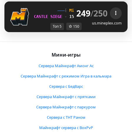
249
/
250
[
Mineplex
Games
]
CASTLE SIEGE 
- 
15 HOURS, 9 MINUTES
us.mineplex.com
Топ 5
150
Мини-игры
Сервера Майнкрафт Амонг Ас
Сервера Майнкрафт с режимом Игра в кальмара
Сервера с БедВарс
Сервера Майнкрафт с прятками
Сервера Майнкрафт с паркуром
Сервера с ТНТ Раном
Майнкрафт сервера с BoxPvP