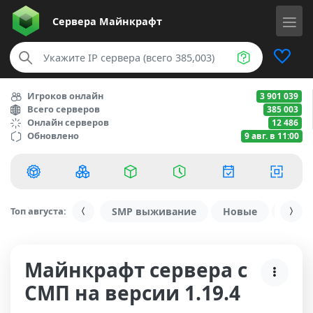
Сервера
Майнкрафт
Игроков онлайн
3 901 039
Всего серверов
385 003
Онлайн серверов
12 486
Обновлено
9 авг. в 11:00
Топ августа:
SMP выживание
Новые
С ду
Майнкрафт сервера с
СМП на версии 1.19.4