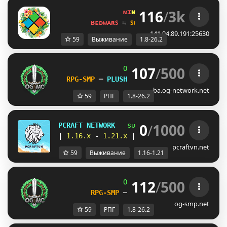
116
/
3k
ᴍɪ
ɴᴇ
ʟᴀ
ɴᴅ 
ɴᴇᴛᴡᴏʀᴋ 
☀ 
1.8 - 
ʙᴇᴅᴡᴀʀꜱ 
⇆ 
ꜱᴜʀᴠɪᴠᴀʟ ꜱᴍᴘ 
⇆ 
ꜱᴋʏʙʟᴏᴄᴋ 
141.94.89.191:25630
59
Выживание
1.8-26.2
107
/
500
OG
-
Network 
| 
1.8 - 26.2
RPG-SMP 
─ 
PLUSHIE SHOP JUST LANDED!    
ba.og-network.net
59
РПГ
1.8-26.2
0
/
1000
PCRAFT NETWORK
sᴜʀᴠɪᴠᴀʟ 
| 
sᴋʏʙʟᴏᴄᴋ 
|
1.16.x 
- 
1.21.x 
|      
ᴇᴄᴏ sᴍᴘ 
| 
ᴇᴀʀᴛʜ
pcraftvn.net
59
Выживание
1.16-1.21
112
/
500
OG
-
Network 
| 
1.8 - 26.2
RPG-SMP 
─ 
CIV FACTIONS 
─ 
SMP
og-smp.net
59
РПГ
1.8-26.2