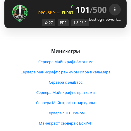
101
/
500
OG
-
Network 
| 
1.8 - 26.2
RPG-SMP 
─ 
FURNITURE SHOP UNLEASHED!    
mcbest.og-network…
27
РПГ
1.8-26.2
Мини-игры
Сервера Майнкрафт Амонг Ас
Сервера Майнкрафт с режимом Игра в кальмара
Сервера с БедВарс
Сервера Майнкрафт с прятками
Сервера Майнкрафт с паркуром
Сервера с ТНТ Раном
Майнкрафт сервера с BoxPvP