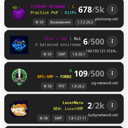
678
/
5k
PLUMSMP NETWORK
•
1.7.2 ➜ 26.2
•
Practice PvP
•
KitPvP
•
Lifesteal
•
Surviv
plumsmp.net
59
Выживание
1.7.2-26.2
6
/
500
Blue's Smp
| 
Build-Claims 
| 
1.8 - 1.
A balanced environment for multiplayer g
169.155.121.153:9…
59
SMP
1.8-26.1
109
/
500
OG
-
Network 
| 
1.8 - 26.2
RPG-SMP 
─ 
FURNITURE SHOP UNLEASHED!    
og-network.net
58
РПГ
1.8-26.2
2
/
2k
LᴜᴄᴋʏNᴇᴛᴡᴏʀᴋ
[1.8 - 1.21.11]
N
E
W
:
L
ᴜ
ᴄ
ᴋ
ʏ
S
M
P
(Cᴏᴘᴘᴇʀ Uᴘᴅᴀᴛᴇ)
luckynetwork.net
58
SMP
1.8-1.21.11