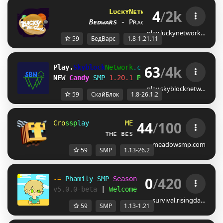
4
/
2k
LᴜᴄᴋʏNᴇᴛᴡᴏʀᴋ
[1.8 - 1.21.11]
Bᴇᴅᴡᴀʀs 
-
Pʀᴀᴄᴛɪᴄᴇ 
-
ʟᴜᴄᴋʏsᴍᴘ
play.luckynetwork…
59
БедВарс
1.8-1.21.11
63
/
4k
Play.
Skyblock
Network
.com
[1.8-26.1.2]
NEW 
Candy 
SMP
1.20.1 
Play Now!
play.skyblocknetw…
59
СкайБлок
1.8-26.1.2
44
/
100
C
r
o
s
s
p
l
a
y
M
E
A
D
O
W
S
M
P
1
.
1
             ᴛʜᴇ ʙᴇsᴛ ᴏɴᴇ-sᴛᴏᴘ sᴍᴘ ɴᴇᴛᴡᴏʀᴋ
meadowsmp.com
59
SMP
1.13-26.2
0
/
420
-= 
Phamily SMP 
Season 5 
| 
[
1.13 
- 
1.21
] 
=-
v5.0.0-beta 
| 
Welcome back!
survival.risingda…
59
SMP
1.13-1.21