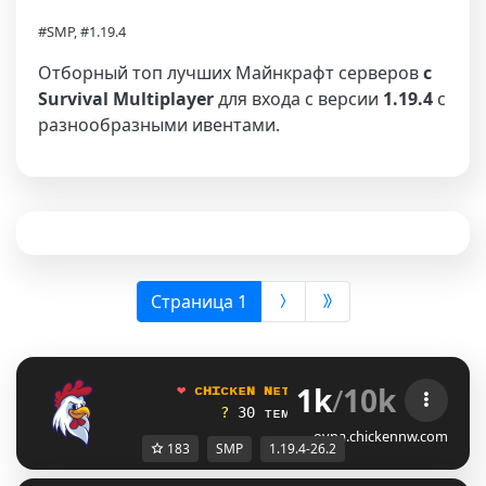
#SMP, #1.19.4
Отборный топ лучших Майнкрафт серверов
с
Survival Multiplayer
для входа с версии
1.19.4
с
разнообразными ивентами.
(выбрана)
Страница 1
1k
/
10k
       ❤
ᴄ
ʜ
ɪ
ᴄ
ᴋ
ᴇ
ɴ
ɴ
ᴇ
ᴛ
ᴡ
ᴏ
ʀ
ᴋ
|
[1.19.4 - 26.2]
?
3
0
ᴛ
ᴇ
ᴍ
ᴍ
ᴜ
ᴢ
s
ᴍ
ᴘ
ʏ
ᴇ
ɴ
ɪ
s
ᴇ
ᴢ
ᴏ
ɴ
?
oyna.chickennw.com
183
SMP
1.19.4-26.2