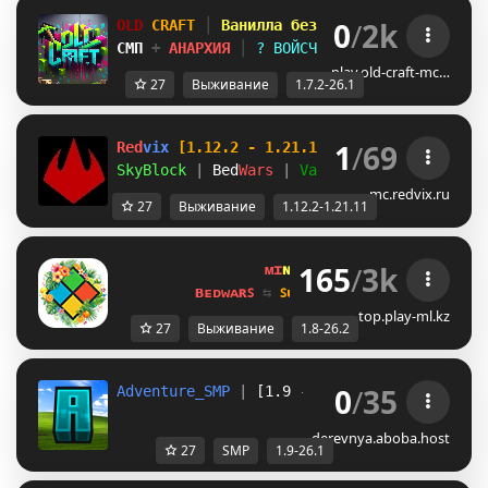
0
/
2k
OLD
CRAFT
│
Ванилла без плагинов
│
СМП
+
АНАРХИЯ
│
? ВОЙСЧАТ
│
1.7.2 - 26.
play.old-craft-mc…
27
Выживание
1.7.2-26.1
1
/
69
Red
vix 
[1.12.2 - 1.21.11]
SkyBlock 
| 
Bed
Wars 
| 
Vanilla:SMP+
mc.redvix.ru
27
Выживание
1.12.2-1.21.11
165
/
3k
ᴍɪ
ɴᴇ
ʟᴀ
ɴᴅ 
ɴᴇᴛᴡᴏʀᴋ 
☀ 
1.8 - 
ʙᴇᴅᴡᴀʀꜱ 
⇆ 
ꜱᴜʀᴠɪᴠᴀʟ ꜱᴍᴘ 
⇆ 
ꜱᴋʏʙʟᴏᴄᴋ 
top.play-ml.kz
27
Выживание
1.8-26.2
0
/
35
Adventure_SMP
 | 
[1.9 - 26.1]
Сервер где ты 
derevnya.aboba.host
27
SMP
1.9-26.1