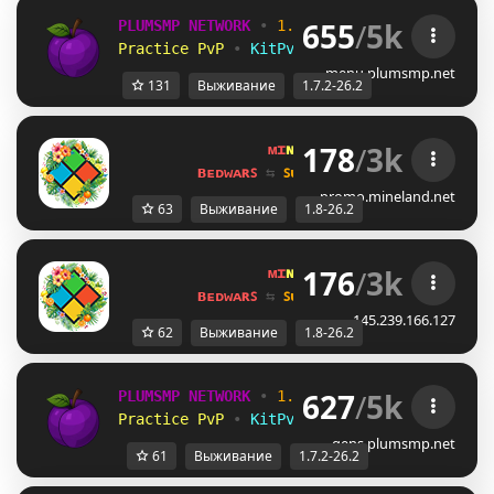
655
/
5k
PLUMSMP NETWORK
•
1.7.2 ➜ 26.2
•
Practice PvP
•
KitPvP
•
Lifesteal
•
Surviv
menu.plumsmp.net
131
Выживание
1.7.2-26.2
178
/
3k
ᴍɪ
ɴᴇ
ʟᴀ
ɴᴅ 
ɴᴇᴛᴡᴏʀᴋ 
☀ 
1.8 - 
ʙᴇᴅᴡᴀʀꜱ 
⇆ 
ꜱᴜʀᴠɪᴠᴀʟ ꜱᴍᴘ 
⇆ 
ꜱᴋʏʙʟᴏᴄᴋ 
promo.mineland.net
63
Выживание
1.8-26.2
176
/
3k
ᴍɪ
ɴᴇ
ʟᴀ
ɴᴅ 
ɴᴇᴛᴡᴏʀᴋ 
☀ 
1.8 - 
ʙᴇᴅᴡᴀʀꜱ 
⇆ 
ꜱᴜʀᴠɪᴠᴀʟ ꜱᴍᴘ 
⇆ 
ꜱᴋʏʙʟᴏᴄᴋ 
145.239.166.127
62
Выживание
1.8-26.2
627
/
5k
PLUMSMP NETWORK
•
1.7.2 ➜ 26.2
•
Practice PvP
•
KitPvP
•
Lifesteal
•
Surviv
gens.plumsmp.net
61
Выживание
1.7.2-26.2