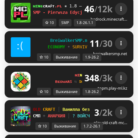
46
/
12k
ᴍɪɴᴇ
ᴄʀᴀꜰᴛ
.ᴘʟ
▪
1.8 — 26.1.1
WSPARCIE BEDRO
SMP - Pierwsza Edycja ! ?
bedrock.minecraft…
10
SMP
1.8-26.1.1
11
/
30
B
r
e
i
w
a
l
k
e
r
S
M
P
.
n
e
t
 ⚔ 
1.9 - 26.2
E
C
O
N
O
M
Y
• 
S
U
R
V
I
V
A
L
 • 
C
R
O
S
S
P
L
A
Y
breiwalkersmp.net
10
Выживание
1.9-26.2
348
/
3k
ᴍɪ
ɴᴇ
ʟᴀ
ɴᴅ 
ɴᴇᴛᴡᴏʀᴋ 
☀ 
1.8 - 
ʙᴇᴅᴡᴀʀꜱ 
⇆ 
ꜱᴜʀᴠɪᴠᴀʟ ꜱᴍᴘ 
⇆ 
ꜱᴋʏʙʟᴏᴄᴋ 
topm.play-ml.kz
10
Выживание
1.8-26.2
3
/
2k
OLD
CRAFT
│
Ванилла без плагинов
│
СМП
+
АНАРХИЯ
│
? ВОЙСЧАТ
│
1.7.2 - 26.
play.old-craft-mc…
10
Выживание
1.7.2-26.1