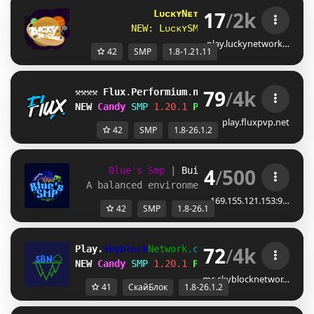
17
/
2k
LᴜᴄᴋʏNᴇᴛᴡᴏʀᴋ
[1.8 - 1.21.11]
N
E
W
:
L
ᴜ
ᴄ
ᴋ
ʏ
S
M
P
(Cᴏᴘᴘᴇʀ Uᴘᴅᴀᴛᴇ)
play.luckynetwork…
42
SMP
1.8-1.21.11
79
/
4k
⚒⚒⚒⚒ 
Flux
.
Performium
.
net 
⚒⚒⚒⚒
[1.8-26.1.2]
NEW 
Candy 
SMP
1.20.1 
Play Now!
play.fluxpvp.net
42
SMP
1.8-26.1.2
4
/
500
Blue's Smp
| 
Build-Claims 
| 
1.8 - 1.
A balanced environment for multiplayer g
169.155.121.153:9…
42
SMP
1.8-26.1
72
/
4k
Play.
Skyblock
Network
.com
[1.8-26.1.2]
NEW 
Candy 
SMP
1.20.1 
Play Now!
mc.skyblocknetwor…
41
СкайБлок
1.8-26.1.2