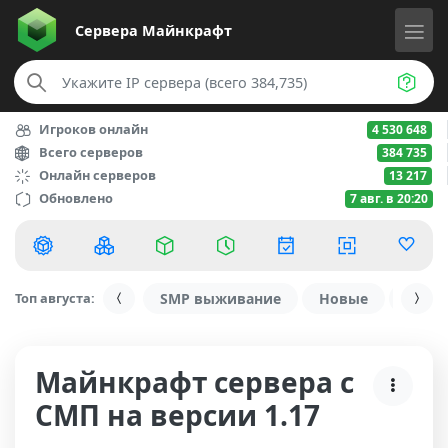
Сервера
Майнкрафт
Игроков онлайн
4 530 648
Всего серверов
384 735
Онлайн серверов
13 217
Обновлено
7 авг. в 20:20
Топ августа:
SMP выживание
Новые
С ду
Майнкрафт сервера с
СМП на версии 1.17