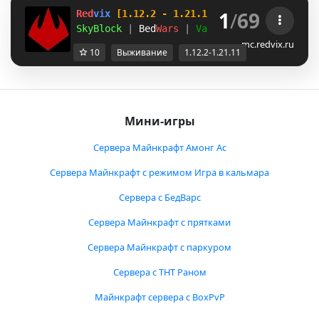
1
/
69
Red
vix 
[1.12.2 - 1.21.11]
SkyBlock 
| 
Bed
Wars 
| 
Vanilla:SMP+
mc.redvix.ru
10
Выживание
1.12.2-1.21.11
Мини-игры
Сервера Майнкрафт Амонг Ас
Сервера Майнкрафт с режимом Игра в кальмара
Сервера с БедВарс
Сервера Майнкрафт с прятками
Сервера Майнкрафт с паркуром
Сервера с ТНТ Раном
Майнкрафт сервера с BoxPvP