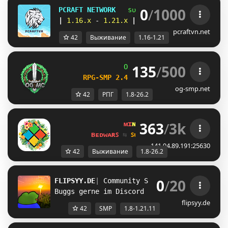
0
/
1000
PCRAFT NETWORK
sᴜʀᴠɪᴠᴀʟ 
| 
sᴋʏʙʟᴏᴄᴋ 
|
1.16.x 
- 
1.21.x 
|      
ᴇᴄᴏ sᴍᴘ 
| 
ᴇᴀʀᴛʜ
pcraftvn.net
42
Выживание
1.16-1.21
135
/
500
OG
-
Network 
| 
1.8 - 26.2
RPG-SMP 2.4 
─ 
NEW DAILY QUESTS UPDA
og-smp.net
42
РПГ
1.8-26.2
363
/
3k
ᴍɪ
ɴᴇ
ʟᴀ
ɴᴅ 
ɴᴇᴛᴡᴏʀᴋ 
☀ 
1.8 - 
ʙᴇᴅᴡᴀʀꜱ 
⇆ 
ꜱᴜʀᴠɪᴠᴀʟ ꜱᴍᴘ 
⇆ 
ꜱᴋʏʙʟᴏᴄᴋ 
141.94.89.191:25630
42
Выживание
1.8-26.2
0
/
20
FLIPSYY.DE
| 
Community SMP 
| 1.8 - 1.21.11
Buggs gerne im Discord Reporten!
flipsyy.de
42
SMP
1.8-1.21.11