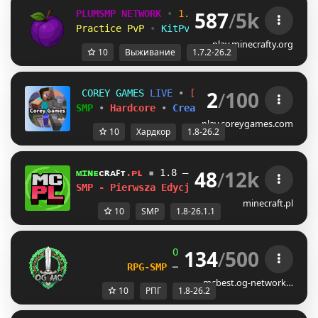
587
/
5k
PLUMSMP NETWORK
•
1.7.2 ➜ 26.2
•
Practice PvP
•
KitPvP
•
Lifesteal
•
Surviv
play.minecrafty.org
10
Выживание
1.7.2-26.2
2
/
100
C
O
R
E
Y
G
A
M
E
S
L
I
V
E
•
[1.8–26.2]
SMP
•
Hardcore
•
Creative
•
Minigames
play.coreygames.com
10
Хардкор
1.8-26.2
48
/
12k
ᴍɪɴᴇ
ᴄʀᴀꜰᴛ
.ᴘʟ
▪
1.8 — 26.1.1
WSPARCIE BEDRO
SMP - Pierwsza Edycja ! ?
minecraft.pl
10
SMP
1.8-26.1.1
134
/
500
OG
-
Network 
| 
1.8 - 26.2
RPG-SMP 
─ 
CIV FACTIONS 
─ 
SMP
mcbest.og-network…
10
РПГ
1.8-26.2