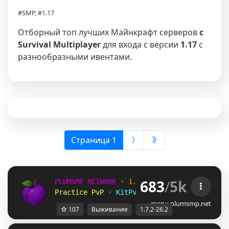
#SMP, #1.17
Отборный топ лучших Майнкрафт серверов
с
Survival Multiplayer
для входа с версии
1.17
с
разнообразными ивентами.
(выбрана)
Страница 1
683
/
5k
PLUMSMP NETWORK
•
1.7.2 ➜ 26.2
•
Practice PvP
•
KitPvP
•
Lifesteal
•
Surviv
menu.plumsmp.net
107
Выживание
1.7.2-26.2