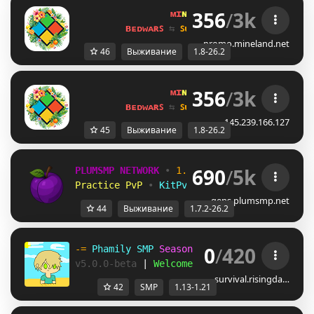
356
/
3k
ᴍɪ
ɴᴇ
ʟᴀ
ɴᴅ 
ɴᴇᴛᴡᴏʀᴋ 
☀ 
1.8 - 
ʙᴇᴅᴡᴀʀꜱ 
⇆ 
ꜱᴜʀᴠɪᴠᴀʟ ꜱᴍᴘ 
⇆ 
ꜱᴋʏʙʟᴏᴄᴋ 
promo.mineland.net
46
Выживание
1.8-26.2
356
/
3k
ᴍɪ
ɴᴇ
ʟᴀ
ɴᴅ 
ɴᴇᴛᴡᴏʀᴋ 
☀ 
1.8 - 
ʙᴇᴅᴡᴀʀꜱ 
⇆ 
ꜱᴜʀᴠɪᴠᴀʟ ꜱᴍᴘ 
⇆ 
ꜱᴋʏʙʟᴏᴄᴋ 
145.239.166.127
45
Выживание
1.8-26.2
690
/
5k
PLUMSMP NETWORK
•
1.7.2 ➜ 26.2
•
Practice PvP
•
KitPvP
•
Lifesteal
•
Surviv
gens.plumsmp.net
44
Выживание
1.7.2-26.2
0
/
420
-= 
Phamily SMP 
Season 5 
| 
[
1.13 
- 
1.21
] 
=-
v5.0.0-beta 
| 
Welcome back!
survival.risingda…
42
SMP
1.13-1.21