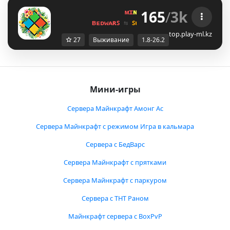
165
/
3k
ᴍɪ
ɴᴇ
ʟᴀ
ɴᴅ 
ɴᴇᴛᴡᴏʀᴋ 
☀ 
1.8 - 
ʙᴇᴅᴡᴀʀꜱ 
⇆ 
ꜱᴜʀᴠɪᴠᴀʟ ꜱᴍᴘ 
⇆ 
ꜱᴋʏʙʟᴏᴄᴋ 
top.play-ml.kz
27
Выживание
1.8-26.2
Мини-игры
Сервера Майнкрафт Амонг Ас
Сервера Майнкрафт с режимом Игра в кальмара
Сервера с БедВарс
Сервера Майнкрафт с прятками
Сервера Майнкрафт с паркуром
Сервера с ТНТ Раном
Майнкрафт сервера с BoxPvP