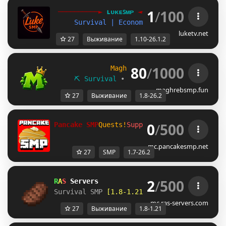
1
/
100
──────────► 
ʟᴜᴋᴇꜱᴍᴘ 
◄───────────  
Survival | Economy | No Claims [1.10-
luketv.net
27
Выживание
1.10-26.1.2
80
/
1000
MaghrebSMP
1.8 - 26.2
⛏ Survival
∙
⚔ Duels
∙
☁ SheepWars
maghrebsmp.fun
27
Выживание
1.8-26.2
0
/
500
Pancake SMP
Quests!
Supports 1.7 - 26.2
mc.pancakesmp.net
27
SMP
1.7-26.2
2
/
500
R
A
S 
Servers
Survival SMP 
[1.8-1.21]
mc.ras-servers.com
27
Выживание
1.8-1.21