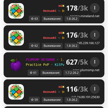
178
/
3k
ᴍɪ
ɴᴇ
ʟᴀ
ɴᴅ 
ɴᴇᴛᴡᴏʀᴋ 
☀ 
1.8 - 
ʙᴇᴅᴡᴀʀꜱ 
⇆ 
ꜱᴜʀᴠɪᴠᴀʟ ꜱᴍᴘ 
⇆ 
ꜱᴋʏʙʟᴏᴄᴋ 
promo.mineland.net
63
Выживание
1.8-26.2
176
/
3k
ᴍɪ
ɴᴇ
ʟᴀ
ɴᴅ 
ɴᴇᴛᴡᴏʀᴋ 
☀ 
1.8 - 
ʙᴇᴅᴡᴀʀꜱ 
⇆ 
ꜱᴜʀᴠɪᴠᴀʟ ꜱᴍᴘ 
⇆ 
ꜱᴋʏʙʟᴏᴄᴋ 
145.239.166.127
62
Выживание
1.8-26.2
627
/
5k
PLUMSMP NETWORK
•
1.7.2 ➜ 26.2
•
Practice PvP
•
KitPvP
•
Lifesteal
•
Surviv
gens.plumsmp.net
61
Выживание
1.7.2-26.2
116
/
3k
ᴍɪ
ɴᴇ
ʟᴀ
ɴᴅ 
ɴᴇᴛᴡᴏʀᴋ 
☀ 
1.8 - 
ʙᴇᴅᴡᴀʀꜱ 
⇆ 
ꜱᴜʀᴠɪᴠᴀʟ ꜱᴍᴘ 
⇆ 
ꜱᴋʏʙʟᴏᴄᴋ 
141.94.89.191:25630
59
Выживание
1.8-26.2