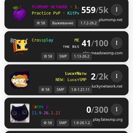
559
/
5k
PLUMSMP NETWORK
•
1.7.2 ➜ 26.2
•
Practice PvP
•
KitPvP
•
Lifesteal
•
Surviv
plumsmp.net
58
Выживание
1.7.2-26.2
41
/
100
C
r
o
s
s
p
l
a
y
M
E
A
D
O
W
S
M
P
1
.
1
             ᴛʜᴇ ʙᴇsᴛ ᴏɴᴇ-sᴛᴏᴘ sᴍᴘ ɴᴇᴛᴡᴏʀᴋ
play.meadowsmp.com
58
SMP
1.13-26.2
2
/
2k
LᴜᴄᴋʏNᴇᴛᴡᴏʀᴋ
[1.8 - 1.21.11]
N
E
W
:
L
ᴜ
ᴄ
ᴋ
ʏ
S
M
P
(Cᴏᴘᴘᴇʀ Uᴘᴅᴀᴛᴇ)
luckynetwork.net
58
SMP
1.8-1.21.11
0
/
300
f
a
t
e
s
m
p
[
1
.
9
-
2
6
.
1
.
2
]
play.fatesmp.org
58
SMP
1.9-26.1.2