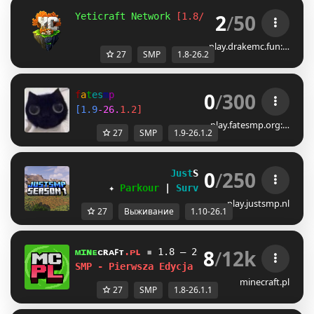
2
/
50
Yeticraft Network 
[1.8/26.2]
Season 7  
| 
In
play.drakemc.fun:…
27
SMP
1.8-26.2
0
/
300
f
a
t
e
s
m
p
[
1
.
9
-
2
6
.
1
.
2
]
play.fatesmp.org:…
27
SMP
1.9-26.1.2
0
/
250
Just
SMP 
[1.10-26.1]
✦ 
Parkour 
| 
Survival 
| 
Events 
✦
play.justsmp.nl
27
Выживание
1.10-26.1
8
/
12k
ᴍɪɴᴇ
ᴄʀᴀꜰᴛ
.ᴘʟ
▪
1.8 — 26.1.1
WSPARCIE BEDRO
SMP - Pierwsza Edycja ! ?
minecraft.pl
27
SMP
1.8-26.1.1