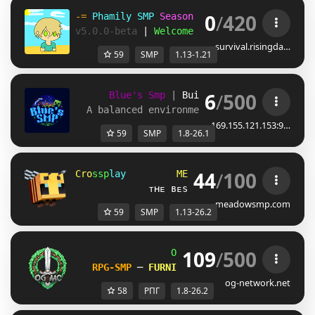
0
/
420
-= 
Phamily SMP 
Season 5 
| 
[
1.13 
- 
1.21
] 
=-
v5.0.0-beta 
| 
Welcome back!
survival.risingda…
59
SMP
1.13-1.21
6
/
500
Blue's Smp
| 
Build-Claims 
| 
1.8 - 1.
A balanced environment for multiplayer g
169.155.121.153:9…
59
SMP
1.8-26.1
44
/
100
C
r
o
s
s
p
l
a
y
M
E
A
D
O
W
S
M
P
1
.
1
             ᴛʜᴇ ʙᴇsᴛ ᴏɴᴇ-sᴛᴏᴘ sᴍᴘ ɴᴇᴛᴡᴏʀᴋ
meadowsmp.com
59
SMP
1.13-26.2
109
/
500
OG
-
Network 
| 
1.8 - 26.2
RPG-SMP 
─ 
FURNITURE SHOP UNLEASHED!    
og-network.net
58
РПГ
1.8-26.2