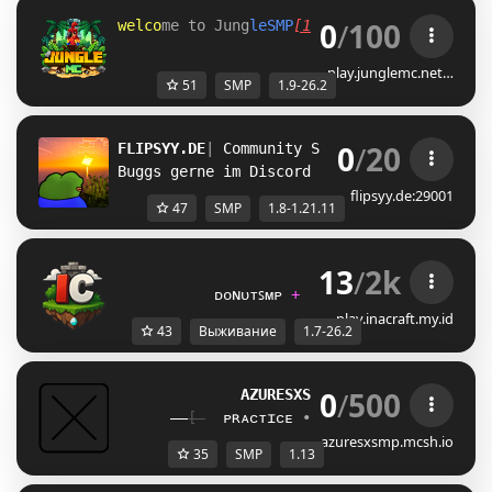
0
/
100
w
e
l
c
o
m
e
t
o
J
u
n
g
l
e
S
M
P
[
1
.
9
-
2
6
.
2
]
play.junglemc.net…
51
SMP
1.9-26.2
0
/
20
FLIPSYY.DE
| 
Community SMP 
| 1.8 - 1.21.11
Buggs gerne im Discord Reporten!
flipsyy.de:29001
47
SMP
1.8-1.21.11
13
/
2k
ɪ
ɴ
ᴀ
ᴄ
ʀ
ᴀ
ꜰ
ᴛ         
           ᴅᴏɴᴜᴛꜱᴍᴘ 
+ ᴘᴀʀᴋᴏᴜʀ 
+ ꜱᴜʀᴠɪᴠᴀʟ
play.inacraft.my.id
43
Выживание
1.7-26.2
0
/
500
AZURESXSMP
.ᴍᴄѕʜ.ɪᴏ 
| 
1.13+  
[ 
ᴘʀᴀᴄᴛɪᴄᴇ
• 
ᴇᴄᴏɴᴏᴍʏ
• 
ʟɪꜰᴇsᴛᴇᴀʟ
azuresxsmp.mcsh.io
35
SMP
1.13