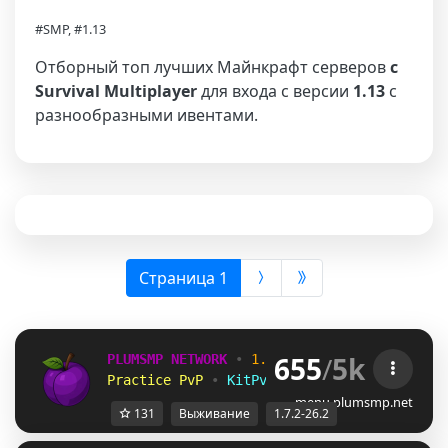
#SMP, #1.13
Отборный топ лучших Майнкрафт серверов
с
Survival Multiplayer
для входа с версии
1.13
с
разнообразными ивентами.
(выбрана)
Страница 1
655
/
5k
PLUMSMP NETWORK
•
1.7.2 ➜ 26.2
•
Practice PvP
•
KitPvP
•
Lifesteal
•
Surviv
menu.plumsmp.net
131
Выживание
1.7.2-26.2