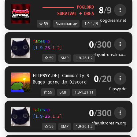
8
/
9
P
O
G
L
O
R
D
S
.
N
E
T
[
1.9-1.19
] 
S
U
R
V
I
V
A
L
+
D
R
E
A
M
S
M
P
+
E
V
E
N
T
S
!
pogdream.net
59
Выживание
1.9-1.19
0
/
300
f
a
t
e
s
m
p
[
1
.
9
-
2
6
.
1
.
2
]
play.nitrorealm.o…
59
SMP
1.9-26.1.2
0
/
20
FLIPSYY.DE
| 
Community SMP 
| 1.8 - 1.21.11
Buggs gerne im Discord Reporten!
flipsyy.de
59
SMP
1.8-1.21.11
0
/
300
f
a
t
e
s
m
p
[
1
.
9
-
2
6
.
1
.
2
]
play.nitrorealm.org
59
SMP
1.9-26.1.2