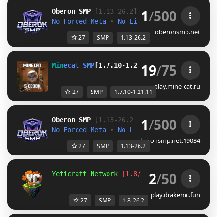
1
/
500
O
b
e
r
o
n
S
M
P
[1.13-26.2]
No Forced Meta 
• 
No Limits
oberonsmp.net
27
SMP
1.13-26.2
19
/
75
M
i
n
e
c
a
t
S
M
P
[
1
.
7
.
1
0
-
1
.
2
1
.
1
1
]
S
M
P
с
е
р
в
е
р
с
1
play.mine-cat.ru
27
SMP
1.7.10-1.21.11
1
/
500
O
b
e
r
o
n
S
M
P
[1.13-26.2]
No Forced Meta 
• 
No Limits
oberonsmp.net:19034
27
SMP
1.13-26.2
2
/
50
Yeticraft Network 
[1.8/26.2]
Season 7  
| 
In
play.drakemc.fun
27
SMP
1.8-26.2