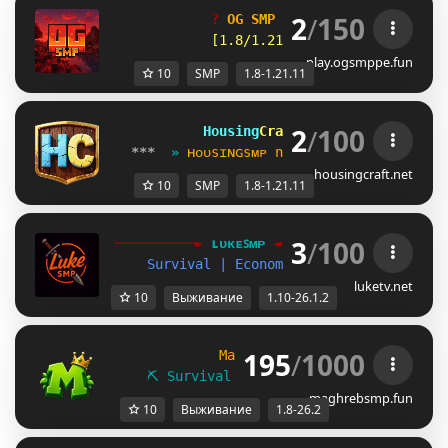
2
/
150
?
O
G
S
M
P
?
| 
SEASON 3 LIVE
[1.8/1.21.11+]
• 
Java & Bedro
play.ogsmppe.fun
10
SMP
1.8-1.21.11
2
/
100
Housing
Craft 
❘  [
1.8-1.21.11
]
*** 
 » 
ʜ
ᴏ
ᴜ
ѕ
ɪ
ɴ
ɢ
ѕ
ᴍ
ᴘ 
n
ᴏ
w 
ᴏ
ᴘ
ᴇ
ɴ
ᴇᴅ! 
 « 
 ***
housingcraft.net
10
SMP
1.8-1.21.11
3
/
100
──────────► 
ʟᴜᴋᴇꜱᴍᴘ 
◄───────────  
Survival | Economy | No Claims [1.10-
luketv.net
10
Выживание
1.10-26.1.2
195
/
1000
MaghrebSMP
1.8 - 26.2
⛏ Survival
∙
⚔ Duels
∙
☁ SheepWars
maghrebsmp.fun
10
Выживание
1.8-26.2