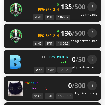
135
/
500
OG
-
Network 
| 
1.8 - 26.2
RPG-SMP 2.4 
─ 
NEW DAILY QUESTS UPDA
og-smp.net
42
РПГ
1.8-26.2
136
/
500
OG
-
Network 
| 
1.8 - 26.2
RPG-SMP 2.4 
─ 
NEW DAILY QUESTS UPDA
ba.og-network.net
42
РПГ
1.8-26.2
0
/
50
         >>  
Bestem0r Network 
[1.8-1.21] 
<
                  1.21 SMP IS HERE!
play.bestemor.net
42
SMP
1.8-1.21
0
/
300
f
a
t
e
s
m
p
[
1
.
9
-
2
6
.
1
.
2
]
play.fatesmp.org
42
SMP
1.9-26.1.2