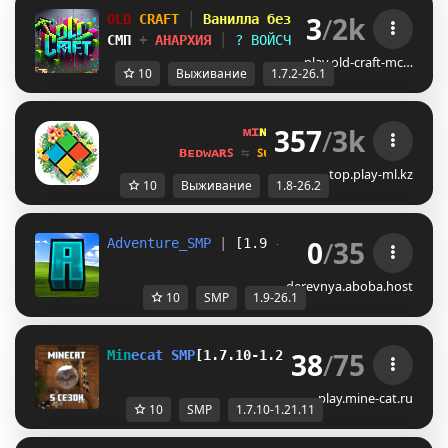
3
/
2k
OLD
CRAFT
│
Ванилла без плагинов
│
СМП
+
АНАРХИЯ
│
? ВОЙСЧАТ
│
1.7.2 - 26.
play.old-craft-mc…
10
Выживание
1.7.2-26.1
357
/
3k
ᴍɪ
ɴᴇ
ʟᴀ
ɴᴅ 
ɴᴇᴛᴡᴏʀᴋ 
☀ 
1.8 - 
ʙᴇᴅᴡᴀʀꜱ 
⇆ 
ꜱᴜʀᴠɪᴠᴀʟ ꜱᴍᴘ 
⇆ 
ꜱᴋʏʙʟᴏᴄᴋ 
top.play-ml.kz
10
Выживание
1.8-26.2
0
/
35
Adventure_SMP
 | 
[1.9 - 26.1]
Сервер где ты 
derevnya.aboba.host
10
SMP
1.9-26.1
38
/
75
M
i
n
e
c
a
t
S
M
P
[
1
.
7
.
1
0
-
1
.
2
1
.
1
1
]
S
M
P
с
е
р
в
е
р
с
1
play.mine-cat.ru
10
SMP
1.7.10-1.21.11