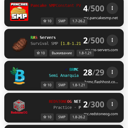
4
/
500
Pancake SMP
Constant PVP!
Supports 1.7 - 26.
mc.pancakesmp.net
10
SMP
1.7-26.2
2
/
500
R
A
S 
Servers
Survival SMP 
[1.8-1.21]
mc.ras-servers.com
10
Выживание
1.8-1.21
28
/
29
⚡
B
R
M
C
⚡
»
[1.8 - 1.21+]
Semi Anarquia SMP
•
Venha dominar!
brmc.flashhost.co…
10
SMP
1.8-1.21
2
/
300
        REDSTONE
OG 
NETWORK 
┃ 
1.8 - 26.2
          Practice 
• 
PvP 
• 
SMP 
• 
More Soon
mc.redstoneog.com
10
SMP
1.8-26.2