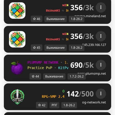
356
/
3k
ᴍɪ
ɴᴇ
ʟᴀ
ɴᴅ 
ɴᴇᴛᴡᴏʀᴋ 
☀ 
1.8 - 
ʙᴇᴅᴡᴀʀꜱ 
⇆ 
ꜱᴜʀᴠɪᴠᴀʟ ꜱᴍᴘ 
⇆ 
ꜱᴋʏʙʟᴏᴄᴋ 
promo.mineland.net
46
Выживание
1.8-26.2
356
/
3k
ᴍɪ
ɴᴇ
ʟᴀ
ɴᴅ 
ɴᴇᴛᴡᴏʀᴋ 
☀ 
1.8 - 
ʙᴇᴅᴡᴀʀꜱ 
⇆ 
ꜱᴜʀᴠɪᴠᴀʟ ꜱᴍᴘ 
⇆ 
ꜱᴋʏʙʟᴏᴄᴋ 
145.239.166.127
45
Выживание
1.8-26.2
690
/
5k
PLUMSMP NETWORK
•
1.7.2 ➜ 26.2
•
Practice PvP
•
KitPvP
•
Lifesteal
•
Surviv
gens.plumsmp.net
44
Выживание
1.7.2-26.2
142
/
500
OG
-
Network 
| 
1.8 - 26.2
RPG-SMP 2.4 
─ 
NEW DAILY QUESTS UPDA
og-network.net
42
РПГ
1.8-26.2