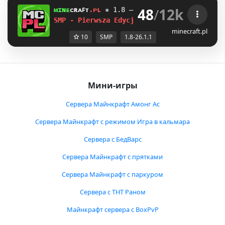
48
/
12k
ᴍɪɴᴇ
ᴄʀᴀꜰᴛ
.ᴘʟ
▪
1.8 — 26.1.1
WSPARCIE BEDRO
SMP - Pierwsza Edycja ! ?
minecraft.pl
10
SMP
1.8-26.1.1
Мини-игры
Сервера Майнкрафт Амонг Ас
Сервера Майнкрафт с режимом Игра в кальмара
Сервера с БедВарс
Сервера Майнкрафт с прятками
Сервера Майнкрафт с паркуром
Сервера с ТНТ Раном
Майнкрафт сервера с BoxPvP