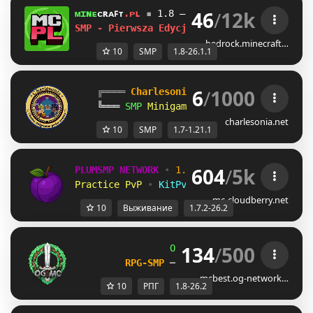
46
/
12k
ᴍɪɴᴇ
ᴄʀᴀꜰᴛ
.ᴘʟ
▪
1.8 — 26.1.1
WSPARCIE BEDRO
SMP - Pierwsza Edycja ! ?
bedrock.minecraft…
10
SMP
1.8-26.1.1
6
/
1000
╔════ 
Charlesonia Network 
════╗
╚═══
SMP
Minigames
War
| 
1.7
-
1.21.1
═══
charlesonia.net
10
SMP
1.7-1.21.1
604
/
5k
PLUMSMP NETWORK
•
1.7.2 ➜ 26.2
•
Practice PvP
•
KitPvP
•
Lifesteal
•
Surviv
mc-cloudberry.net
10
Выживание
1.7.2-26.2
134
/
500
OG
-
Network 
| 
1.8 - 26.2
RPG-SMP 
─ 
CIV FACTIONS 
─ 
SMP
mcbest.og-network…
10
РПГ
1.8-26.2