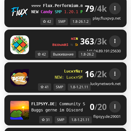
79
/
4k
⚒⚒⚒⚒ 
Flux
.
Performium
.
net 
⚒⚒⚒⚒
[1.8-26.1.2]
NEW 
Candy 
SMP
1.20.1 
Play Now!
play.fluxpvp.net
42
SMP
1.8-26.1.2
363
/
3k
ᴍɪ
ɴᴇ
ʟᴀ
ɴᴅ 
ɴᴇᴛᴡᴏʀᴋ 
☀ 
1.8 - 
ʙᴇᴅᴡᴀʀꜱ 
⇆ 
ꜱᴜʀᴠɪᴠᴀʟ ꜱᴍᴘ 
⇆ 
ꜱᴋʏʙʟᴏᴄᴋ 
141.94.89.191:25630
42
Выживание
1.8-26.2
16
/
2k
LᴜᴄᴋʏNᴇᴛᴡᴏʀᴋ
[1.8 - 1.21.11]
N
E
W
:
L
ᴜ
ᴄ
ᴋ
ʏ
S
M
P
(Cᴏᴘᴘᴇʀ Uᴘᴅᴀᴛᴇ)
luckynetwork.net
41
SMP
1.8-1.21.11
0
/
20
FLIPSYY.DE
| 
Community SMP 
| 1.8 - 1.21.11
Buggs gerne im Discord Reporten!
flipsyy.de:29001
31
SMP
1.8-1.21.11