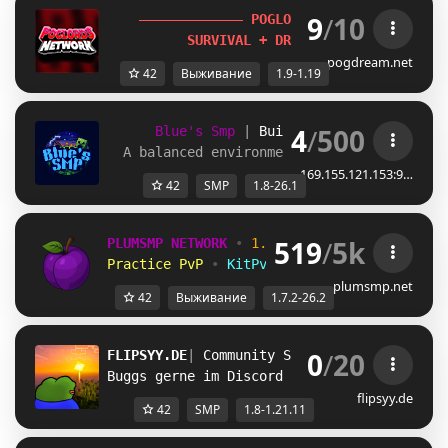
9
/
10
P
O
G
L
O
R
D
S
.
N
E
T
[
1.9-1.19
] 
S
U
R
V
I
V
A
L
+
D
R
E
A
M
S
M
P
+
E
V
E
N
T
S
!
pogdream.net
42
Выживание
1.9-1.19
4
/
500
Blue's Smp
| 
Build-Claims 
| 
1.8 - 1.
A balanced environment for multiplayer g
169.155.121.153:9…
42
SMP
1.8-26.1
519
/
5k
PLUMSMP NETWORK
•
1.7.2 ➜ 26.2
•
Practice PvP
•
KitPvP
•
Lifesteal
•
Surviv
plumsmp.net
42
Выживание
1.7.2-26.2
0
/
20
FLIPSYY.DE
| 
Community SMP 
| 1.8 - 1.21.11
Buggs gerne im Discord Reporten!
flipsyy.de
42
SMP
1.8-1.21.11