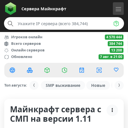
Сервера
Майнкрафт
Игроков онлайн
4 570 444
Всего серверов
384 744
Онлайн серверов
13 208
Обновлено
7 авг. в 21:00
Топ августа:
SMP выживание
Новые
С ду
Майнкрафт сервера с
СМП на версии 1.11