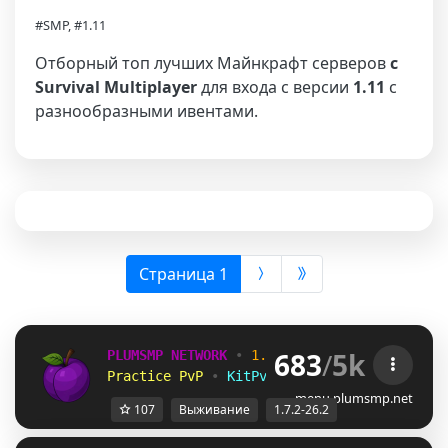
#SMP, #1.11
Отборный топ лучших Майнкрафт серверов
с
Survival Multiplayer
для входа с версии
1.11
с
разнообразными ивентами.
(выбрана)
Страница 1
683
/
5k
PLUMSMP NETWORK
•
1.7.2 ➜ 26.2
•
Practice PvP
•
KitPvP
•
Lifesteal
•
Surviv
menu.plumsmp.net
107
Выживание
1.7.2-26.2