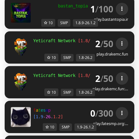
1
/
100
          bastan_topia Beta | Custom + SMP
play.bastantopia.ir
10
SMP
1.8.9-26.1.2
2
/
50
Yeticraft Network 
[1.8/26.2]
Season 7  
| 
In
play.drakemc.fun
10
SMP
1.8-26.2
2
/
50
Yeticraft Network 
[1.8/26.2]
Season 7  
| 
In
play.drakemc.fun:…
10
SMP
1.8-26.2
0
/
300
f
a
t
e
s
m
p
[
1
.
9
-
2
6
.
1
.
2
]
play.fatesmp.org:…
10
SMP
1.9-26.1.2