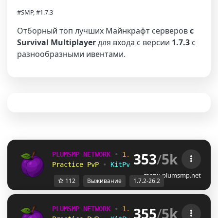
#SMP, #1.7.3
Отборный топ лучших Майнкрафт серверов
с
Survival Multiplayer
для входа с версии
1.7.3
с
разнообразными ивентами.
353
/
5k
PLUMSMP NETWORK
•
1.7.2 ➜ 26.2
•
Practice PvP
•
KitPvP
•
Lifesteal
•
Surviv
menu.plumsmp.net
112
Выживание
1.7.2-26.2
355
/
5k
PLUMSMP NETWORK
•
1.7.2 ➜ 26.2
•