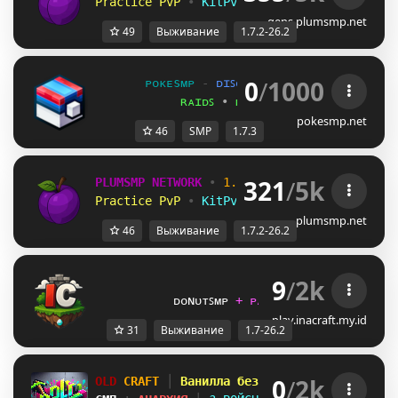
Practice PvP
•
KitPvP
•
Lifesteal
•
Surviv
gens.plumsmp.net
49
Выживание
1.7.2-26.2
0
/
1000
ᴘᴏᴋᴇsᴍᴘ 
- 
ᴅɪꜱᴄᴏʀᴅ.ᴘᴏᴋᴇꜱᴍᴘ.ɴᴇᴛ 
(
1.7.3
ʀᴀɪᴅꜱ 
• 
ᴍᴇɢᴀꜱ 
• 
ᴢ ᴍᴏᴠᴇꜱ 
• 
ᴛᴇʀᴀ
pokesmp.net
46
SMP
1.7.3
321
/
5k
PLUMSMP NETWORK
•
1.7.2 ➜ 26.2
•
Practice PvP
•
KitPvP
•
Lifesteal
•
Surviv
plumsmp.net
46
Выживание
1.7.2-26.2
9
/
2k
ɪ
ɴ
ᴀ
ᴄ
ʀ
ᴀ
ꜰ
ᴛ         
           ᴅᴏɴᴜᴛꜱᴍᴘ 
+ ᴘᴀʀᴋᴏᴜʀ 
+ ꜱᴜʀᴠɪᴠᴀʟ
play.inacraft.my.id
31
Выживание
1.7-26.2
0
/
2k
OLD
CRAFT
│
Ванилла без плагинов
│