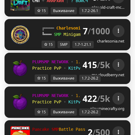
СМП
+
АНАРХИЯ
│
? ВОЙСЧАТ
│
1.7.2 - 26.
play.old-craft-mc…
15
Выживание
1.7.2-26.1
7
/
1000
╔════ 
Charlesonia Network 
════╗
╚═══
SMP
Minigames
War
| 
1.7
-
1.21.1
═══
charlesonia.net
15
SMP
1.7-1.21.1
415
/
5k
PLUMSMP NETWORK
•
1.7.2 ➜ 26.2
•
Practice PvP
•
KitPvP
•
Lifesteal
•
Surviv
mc-cloudberry.net
15
Выживание
1.7.2-26.2
422
/
5k
PLUMSMP NETWORK
•
1.7.2 ➜ 26.2
•
Practice PvP
•
KitPvP
•
Lifesteal
•
Surviv
play.minecrafty.org
15
Выживание
1.7.2-26.2
2
/
500
Pancake SMP
Battle Pass!
Supports 1.7 - 26.2