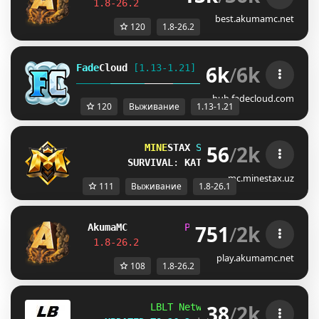
1.8-26.2         
Join Now
┃ 
discord.gg/
best.akumamc.net
120
1.8-26.2
6k
/
6k
Fade
Cloud
[1.13-1.21]   
PRISON 
GENS 
SKYBLO
DUNGEON
hub.fadecloud.com
120
Выживание
1.13-1.21
56
/
2k
MINE
STAX 
Serveri 
[1.8-26.1]
SURVIVAL
: 
KATTA YANGILANISH!
mc.minestax.uz
111
Выживание
1.8-26.1
751
/
2k
Akuma
MC
P
R
I
S
O
N
J
U
S
T
R
E
L
E
A
S
E
D
!
!
1.8-26.2         
Join Now
┃ 
discord.gg/
play.akumamc.net
108
1.8-26.2
38
/
2k
LBLT Network 
[1.18-26.2]