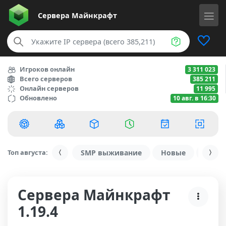
Сервера
Майнкрафт
Игроков онлайн
3 311 023
Всего серверов
385 211
Онлайн серверов
11 995
Обновлено
10 авг. в 16:30
Топ августа:
SMP выживание
Новые
С ду
Сервера Майнкрафт
1.19.4