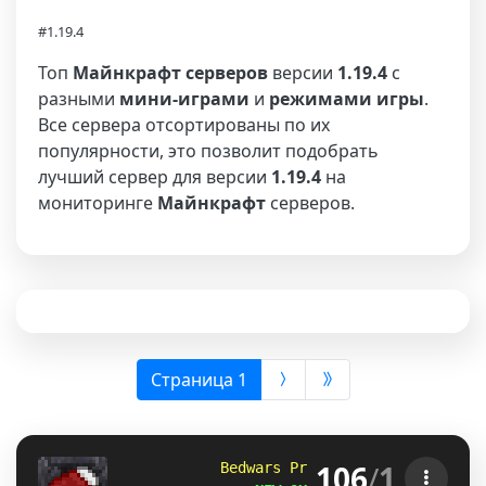
#1.19.4
Топ
Майнкрафт серверов
версии
1.19.4
с
разными
мини-играми
и
режимами игры
.
Все сервера отсортированы по их
популярности, это позволит подобрать
лучший сервер для версии
1.19.4
на
мониторинге
Майнкрафт
серверов.
(выбрана)
Страница 1
106
/
1
            Bedwars Practice 
[1.8-1.21.11]