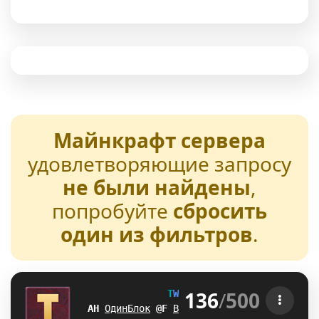
Майнкрафт сервера
удовлетворяющие запросу
не были найдены
,
попробуйте
сбросить
один из фильтров
.
136
/
500
T
W
E
N
T
U
R
E
[1.21-26.2] 
BS
ОдинБлок
]
]
Выживание
I
@
БедВарс
L
\
А