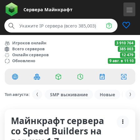
Сервера
Майнкрафт
Игроков онлайн
3 910 764
Всего серверов
385 003
Онлайн серверов
12 479
Обновлено
9 авг. в 11:10
Топ августа:
SMP выживание
Новые
С ду
Майнкрафт сервера
со Speed Builders на