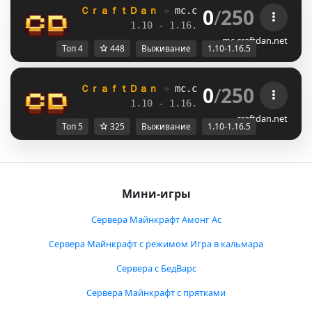
0
/
250
ＣｒａｆｔＤａｎ 
» 
mc.craftdan.net
//  
Выж
1.10 - 1.16.5         
//     
RPG
mc.craftdan.net
Топ 4
448
Выживание
1.10-1.16.5
0
/
250
ＣｒａｆｔＤａｎ 
» 
mc.craftdan.net
//  
Выж
1.10 - 1.16.5         
//     
RPG
craftdan.net
Топ 5
325
Выживание
1.10-1.16.5
Мини-игры
Сервера Майнкрафт Амонг Ас
Сервера Майнкрафт с режимом Игра в кальмара
Сервера с БедВарс
Сервера Майнкрафт с прятками