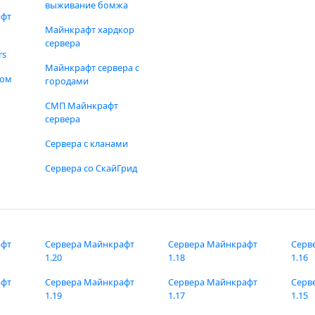
выживание бомжа
афт
Майнкрафт хардкор
сервера
rs
Майнкрафт сервера с
фом
городами
СМП Майнкрафт
сервера
Сервера с кланами
Сервера со СкайГрид
афт
Сервера Майнкрафт
Сервера Майнкрафт
Серв
1.20
1.18
1.16
афт
Сервера Майнкрафт
Сервера Майнкрафт
Серв
1.19
1.17
1.15