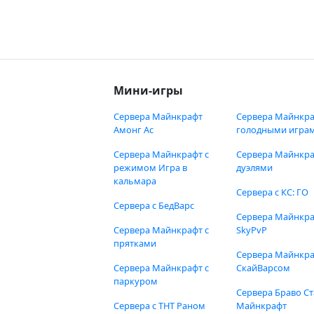
Мини-игры
Сервера Майнкрафт
Сервера Майнкра
Амонг Ас
голодными игра
Сервера Майнкрафт с
Сервера Майнкра
режимом Игра в
дуэлями
кальмара
Сервера с КС: ГО
Сервера с БедВарс
Сервера Майнкр
Сервера Майнкрафт с
SkyPvP
прятками
Сервера Майнкра
Сервера Майнкрафт с
СкайВарсом
паркуром
Сервера Браво Ст
Сервера с ТНТ Раном
Майнкрафт