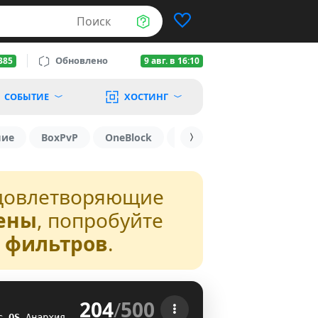
Поиск
Обновлено
385
9 авг. в 16:10
СОБЫТИЕ
ХОСТИНГ
шие
BoxPvP
OneBlock
1.19.3
1.16
1.8.2
довлетворяющие
ены
, попробуйте
з фильтров
.
204
/
500
 
с
W
N
Анархия
TZ