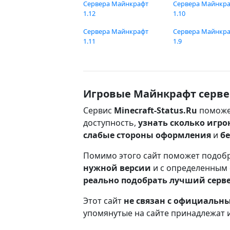
Сервера Майнкрафт
Сервера Майнкр
1.12
1.10
Сервера Майнкрафт
Сервера Майнкр
1.11
1.9
Игровые Майнкрафт серве
Сервис
Minecraft-Status.Ru
поможе
доступность,
узнать сколько игро
слабые стороны оформления
и
б
Помимо этого сайт поможет подоб
нужной версии
и с определенным
реально подобрать лучший серв
Этот сайт
не связан с официаль
упомянутые на сайте принадлежат 