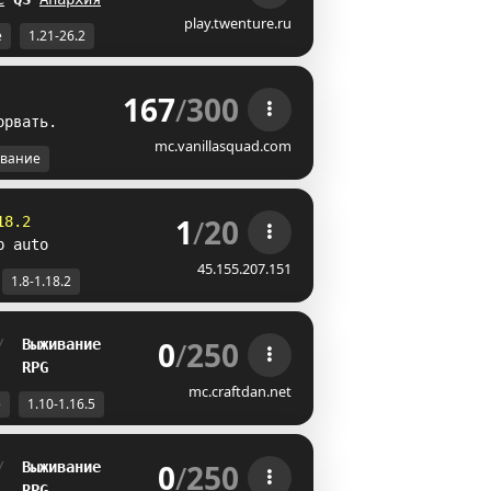
play.twenture.ru
е
1.21-26.2
167
/
300
о
рв
а
т
ь
.
mc.vanillasquad.com
вание
1
/
20
18.2
p auto
45.155.207.151
1.8-1.18.2
0
/
250
/  
Выживание
   
RPG
mc.craftdan.net
е
1.10-1.16.5
0
/
250
/  
Выживание
   
RPG