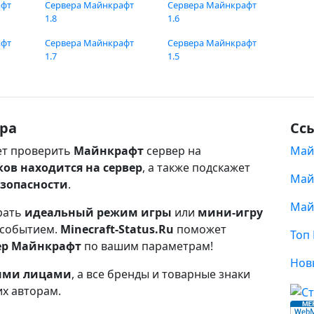
афт
Сервера Майнкрафт
Сервера Майнкрафт
1.8
1.6
афт
Сервера Майнкрафт
Сервера Майнкрафт
1.7
1.5
ра
Сс
т проверить
Майнкрафт
сервер на
Май
ков находится на сервер
, а также подскажет
Май
езопасности
.
Май
рать
идеальный режим игры
или
мини-игру
 событием.
Minecraft-Status.Ru
поможет
Топ
ер Майнкрафт
по вашим параметрам!
Нов
ными лицами
, а все бренды и товарные знаки
их авторам.