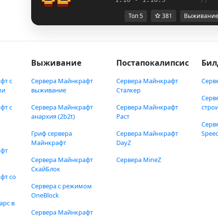
Топ 5
381
Выживани
Выживание
Постапокалипсис
Бил
фт с
Сервера Майнкрафт
Сервера Майнкрафт
Серв
ми
выживание
Сталкер
Серв
фт с
Сервера Майнкрафт
Сервера Майнкрафт
стро
анархия (2b2t)
Раст
Серв
Гриф сервера
Сервера Майнкрафт
Speed
Майнкрафт
DayZ
афт
Сервера Майнкрафт
Сервера MineZ
СкайБлок
фт со
Сервера с режимом
OneBlock
арс в
Сервера Майнкрафт