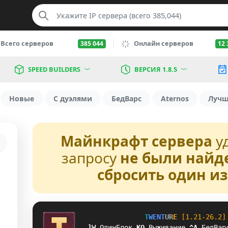
Всего серверов
Онлайн серверов
385 044
12 
SPEED BUILDERS
ВЕРСИЯ 1.8.5
Новые
С дуэлями
БедВарс
Aternos
Луч
Майнкрафт сервера
у
запросу
не были найд
сбросить один и
T
W
E
N
T
U
R
E
[1.21-26.2]
CX
ОдинБлок
P
I
Выживание
N
Q
БедВар