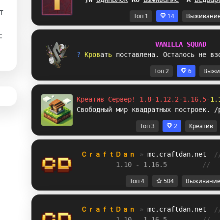
т
Топ 1
14
Выживани
с
V
A
N
I
L
L
A
S
Q
U
A
D
? 
К
р
о
в
а
т
ь
п
о
с
т
а
в
л
ен
а
.
О
с
т
а
л
о
с
ь
н
е
в
з
Топ 2
6
Выжи
Креатив Сервер! 1.8-1.12.2-1.16.5-
1.
Свободный мир квадратных построек. /
Топ 3
2
Креатив
ＣｒａｆｔＤａｎ 
» 
mc.craftdan.net
/
1.10 - 1.16.5         
//  
Топ 4
504
Выживани
ＣｒａｆｔＤａｎ 
» 
mc.craftdan.net
/
1.10 - 1.16.5         
//  