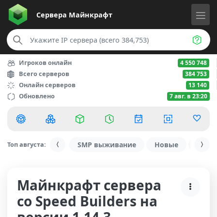
Сервера
Майнкрафт
Игроков онлайн
4 550 748
Всего серверов
384 753
Онлайн серверов
13 140
Обновлено
7 авг. в 23:20
Топ августа:
SMP выживание
Новые
С ду
Майнкрафт сервера
со Speed Builders на