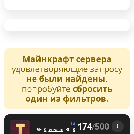
Майнкрафт сервера
удовлетворяющие запросу
не были найдены
,
попробуйте
сбросить
один из фильтров
.
174
/
500
T
W
E
N
T
U
R
E
[1.21-26.2] 
_R
ОдинБлок
@
Z
Выживание
Z
E
БедВарс
K
\
А