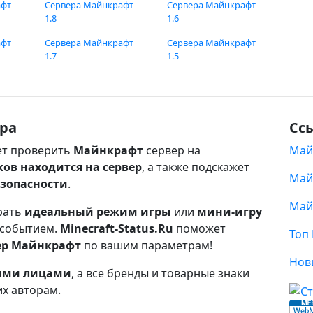
афт
Сервера Майнкрафт
Сервера Майнкрафт
1.8
1.6
афт
Сервера Майнкрафт
Сервера Майнкрафт
1.7
1.5
ра
Сс
т проверить
Майнкрафт
сервер на
Май
ков находится на сервер
, а также подскажет
Май
езопасности
.
Май
рать
идеальный режим игры
или
мини-игру
 событием.
Minecraft-Status.Ru
поможет
Топ
ер Майнкрафт
по вашим параметрам!
Нов
ными лицами
, а все бренды и товарные знаки
их авторам.