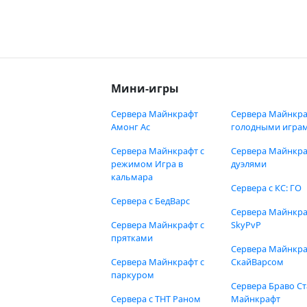
Мини-игры
Сервера Майнкрафт
Сервера Майнкра
Амонг Ас
голодными игра
Сервера Майнкрафт с
Сервера Майнкра
режимом Игра в
дуэлями
кальмара
Сервера с КС: ГО
Сервера с БедВарс
Сервера Майнкр
Сервера Майнкрафт с
SkyPvP
прятками
Сервера Майнкра
Сервера Майнкрафт с
СкайВарсом
паркуром
Сервера Браво Ст
Сервера с ТНТ Раном
Майнкрафт