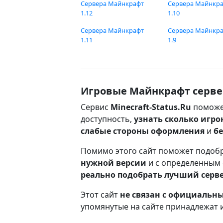
Сервера Майнкрафт
Сервера Майнкр
1.12
1.10
Сервера Майнкрафт
Сервера Майнкр
1.11
1.9
Игровые Майнкрафт серве
Сервис
Minecraft-Status.Ru
поможе
доступность,
узнать сколько игро
слабые стороны оформления
и
б
Помимо этого сайт поможет подоб
нужной версии
и с определенным
реально подобрать лучший серв
Этот сайт
не связан с официаль
упомянутые на сайте принадлежат 