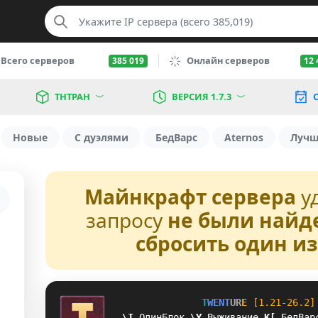
Всего серверов
Онлайн серверов
385 019
12 
ТНТРАН
ВЕРСИЯ 1.7.3
С
Новые
С дуэлями
БедВарс
Aternos
Луч
Майнкрафт сервера
у
запросу
не были найд
сбросить один и
T
W
E
N
T
U
R
E
[1.21-26.2]
AM
ОдинБлок
^
Y
Выживание
A
]
БедВар