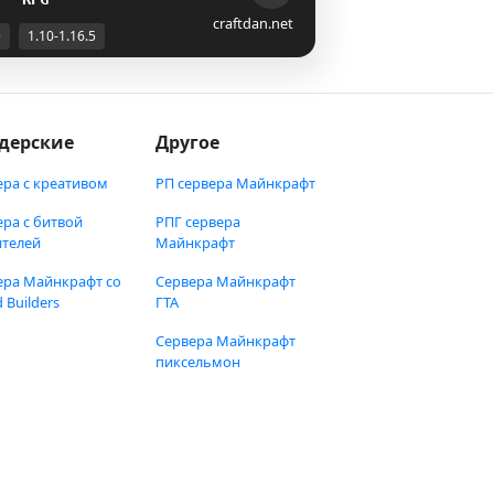
craftdan.net
е
1.10-1.16.5
дерские
Другое
ера с креативом
РП сервера Майнкрафт
ера с битвой
РПГ сервера
ителей
Майнкрафт
ера Майнкрафт со
Сервера Майнкрафт
 Builders
ГТА
Сервера Майнкрафт
пиксельмон