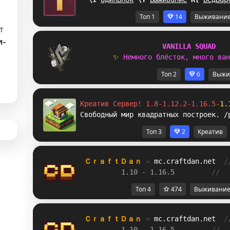
Топ 1
14
Выживани
т
и-
V
A
N
I
L
L
A
S
Q
U
A
D
✨ 
Н
е
м
н
о
г
о
б
л
ё
с
т
о
к
,
м
н
о
г
о
в
а
н
Топ 2
6
Выжи
Креатив Сервер! 1.8-1.12.2-1.16.5-
1.
Свободный мир квадратных построек. /
Топ 3
2
Креатив
ＣｒａｆｔＤａｎ 
» 
mc.craftdan.net
/
1.10 - 1.16.5         
//  
Топ 4
474
Выживани
ＣｒａｆｔＤａｎ 
» 
mc.craftdan.net
/
1.10 - 1.16.5         
//  