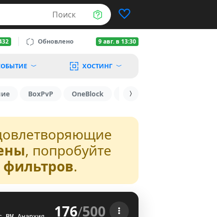
Поиск
Обновлено
432
9 авг. в 13:30
ОБЫТИЕ
ХОСТИНГ
шие
BoxPvP
OneBlock
1.19.3
1.16
1.8.2
довлетворяющие
ены
, попробуйте
з фильтров
.
176
/
500
 
с
M
A
Анархия
QG