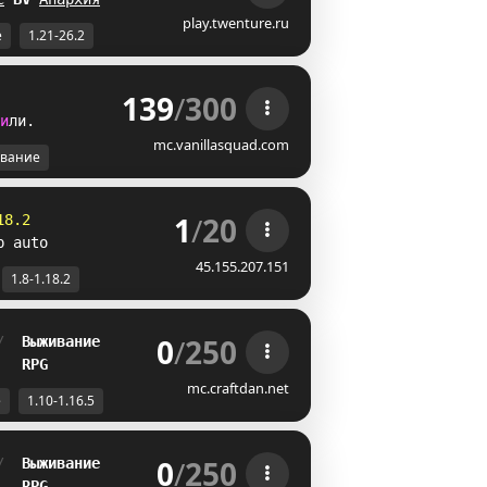
play.twenture.ru
е
1.21-26.2
139
/
300
и
л
и
.
mc.vanillasquad.com
вание
1
/
20
18.2
p auto
45.155.207.151
1.8-1.18.2
0
/
250
/  
Выживание
   
RPG
mc.craftdan.net
е
1.10-1.16.5
0
/
250
/  
Выживание
   
RPG