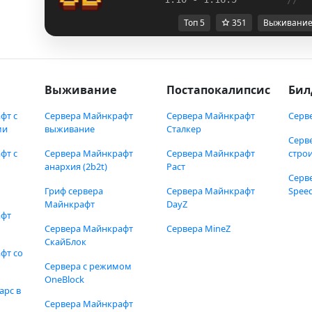
Топ 5
351
Выживани
Выживание
Постапокалипсис
Бил
фт с
Сервера Майнкрафт
Сервера Майнкрафт
Серв
ми
выживание
Сталкер
Серв
фт с
Сервера Майнкрафт
Сервера Майнкрафт
стро
анархия (2b2t)
Раст
Серв
Гриф сервера
Сервера Майнкрафт
Speed
Майнкрафт
DayZ
афт
Сервера Майнкрафт
Сервера MineZ
СкайБлок
фт со
Сервера с режимом
OneBlock
арс в
Сервера Майнкрафт