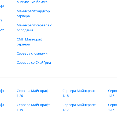
выживание бомжа
афт
Майнкрафт хардкор
сервера
rs
Майнкрафт сервера с
фом
городами
СМП Майнкрафт
сервера
Сервера с кланами
Сервера со СкайГрид
афт
Сервера Майнкрафт
Сервера Майнкрафт
Серв
1.20
1.18
1.16
афт
Сервера Майнкрафт
Сервера Майнкрафт
Серв
1.19
1.17
1.15