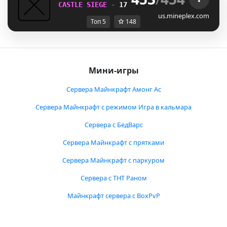
CASTLE SIEGE 
- 
17 HOURS, 8 MINUTES
us.mineplex.com
Топ 5
148
Мини-игры
Сервера Майнкрафт Амонг Ас
Сервера Майнкрафт с режимом Игра в кальмара
Сервера с БедВарс
Сервера Майнкрафт с прятками
Сервера Майнкрафт с паркуром
Сервера с ТНТ Раном
Майнкрафт сервера с BoxPvP