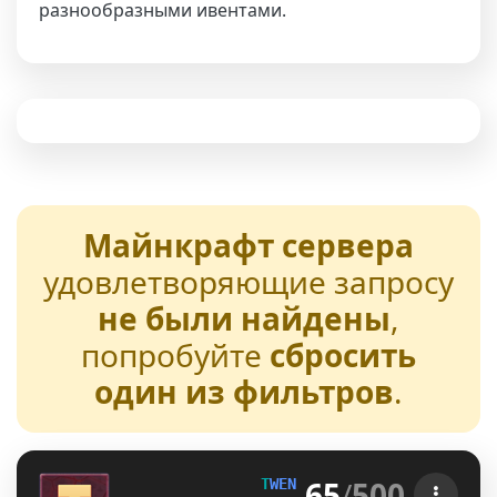
разнообразными ивентами.
Майнкрафт сервера
удовлетворяющие запросу
не были найдены
,
попробуйте
сбросить
один из фильтров
.
65
/
500
T
W
E
N
T
U
R
E
[1.21-26.2] 