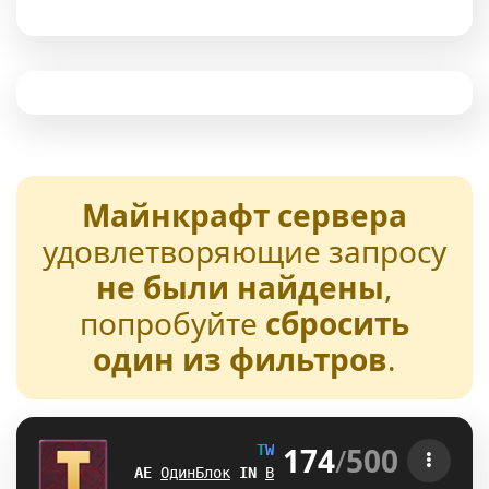
Майнкрафт сервера
удовлетворяющие запросу
не были найдены
,
попробуйте
сбросить
один из фильтров
.
174
/
500
T
W
E
N
T
U
R
E
[1.21-26.2] 
FJ
ОдинБлок
F
\
Выживание
X
A
БедВарс
_
[
А