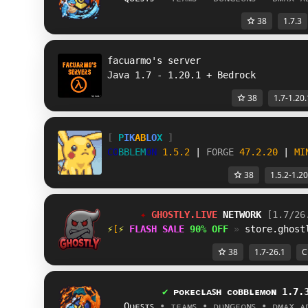
38
1.7.3
facuarmo's server 
Java 1.7 - 1.20.1 + Bedrock
38
1.7-1.20.
[
P
I
K
AB
L
O
X
]
C
O
B
B
L
E
M
O
N
1.5.2 
| 
FORGE 
47.2.20 
| 
MI
38
1.5.2-1.20
✦ 
GHOSTLY.LIVE 
NETWORK 
[1.7/26
⚡
E
⚡ 
FLASH SALE 
90% OFF 
» 
store.ghost
38
1.7-26.1
С
✔ 
ᴘ
ᴏ
ᴋ
ᴇ
ᴄ
ʟ
ᴀ
ꜱ
ʜ
ᴄ
ᴏ
ʙ
ʙ
ʟ
ᴇ
ᴍ
ᴏ
ɴ
1
.
7
.
   Qᴜᴇꜱᴛꜱ 
• ᴛᴇᴀᴍꜱ 
• ᴅᴜɴɢᴇᴏɴꜱ 
• ᴅᴍᴀx ᴀ