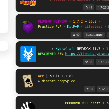
41
1.7-26.2
PLUMSMP NETWORK
•
1.7.2 ➜ 26.2
•
Practice PvP
•
KitPvP
•
Lifesteal
•
40
Выживание
✦ 
Hydra
Craft 
NETWORK 
[1.7 ↠ 1
DESCUENTO 
35% 
https://tienda.hydracr
38
1.7-1.21
Ace 
┃ 
AU 
(1.7-1.8)
▶ 
discord.acepvp.cc
38
1.7-1.8
DOBROVOLJČEK craft 1.7