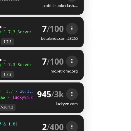
cobble.pokeclash.…
7
/
100
▃ 
▂
a 1.7.3 Server
betalands.com:28265
1.7.3
7
/
100
▃ 
▂
a 1.7.3 Server
mc.retromc.org
1.7.3
945
/
3k
]  
1.7 
‣ 
26.1.2  
[
✵
] 
ᴇʀᴀ 
⋆ 
luckyvn.com/discord
luckyvn.com
.7-26.1.2
2
/
400
7 & 1.8
]