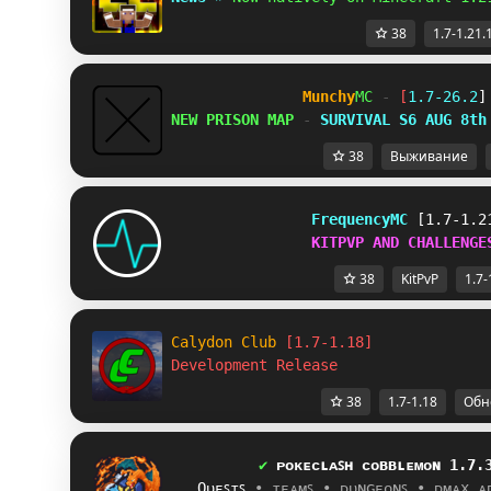
38
1.7-1.21.
Munchy
MC
-
[
1.7-26.2
]
NEW PRISON MAP
-
SURVIVAL S6 AUG 8th
38
Выживание
FrequencyMC
[1.7-1.2
KITPVP AND CHALLENGE
38
KitPvP
1.7-
Calydon Club 
[1.7-1.18]
Development Release
38
1.7-1.18
Обн
✔ 
ᴘ
ᴏ
ᴋ
ᴇ
ᴄ
ʟ
ᴀ
ꜱ
ʜ
ᴄ
ᴏ
ʙ
ʙ
ʟ
ᴇ
ᴍ
ᴏ
ɴ
1
.
7
.
   Qᴜᴇꜱᴛꜱ 
• ᴛᴇᴀᴍꜱ 
• ᴅᴜɴɢᴇᴏɴꜱ 
• ᴅᴍᴀx ᴀ