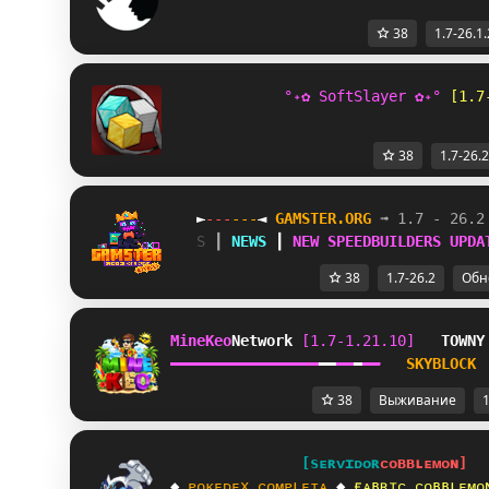
38
1.7-26.1.
°˖✿ SoftSlayer ✿˖° 
[1.7
38
1.7-26.2
►
-
-
-
-
-
-
◄
G
A
M
S
T
E
R
.
O
R
G
➟ 1.7 - 26.2
M
┃ 
N
E
W
S
 ┃ 
N
E
W
S
P
E
E
DB
U
I
L
D
ER
S
U
P
D
A
38
1.7-26.2
Обн
MineKeo
Network 
[1.7-1.21.10]   
TOWNY
━
━
━
━
━
━
━
━
━
━
━
━
━
━
━
━
━
━
━
━
━
━
━
━
SKYBLOCK 
38
Выживание
1
[
s
ᴇ
ʀ
ᴠ
ɪ
ᴅ
ᴏ
ʀ
ᴄ
ᴏ
ʙ
ʙ
ʟ
ᴇ
ᴍ
ᴏ
ɴ
]
◆
ᴘ
ᴏ
ᴋ
ᴇ
ᴅ
ᴇ
x
ᴄ
ᴏ
ᴍ
ᴘ
ʟ
ᴇ
ᴛ
ᴀ
◆
ғ
ᴀ
ʙ
ʀ
ɪ
ᴄ
ᴄ
ᴏ
ʙ
ʙ
ʟ
ᴇ
ᴍ
ᴏ