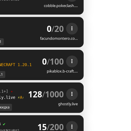
cobble.pokeclash.…
0
/
20
facundomontero.co…
1
0
/
100
NECRAFT 
1.20.1
pikablox.b-craft.…
.1
128
/
1000
.1+] 
✦
ly.live 
⚡
V
⚡
ghostly.live
кидка
15
/
200
3
✔
ᴅᴠᴇɴᴛᴜʀᴇꜱ