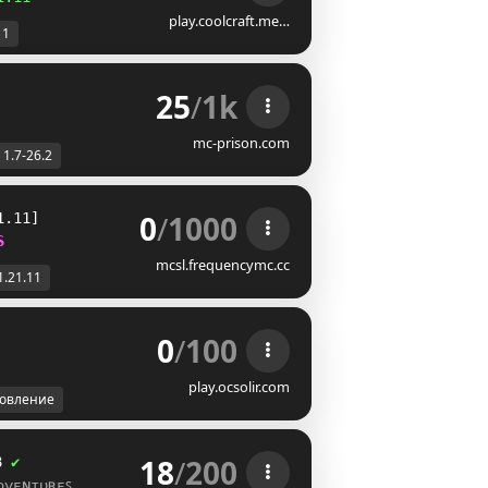
play.coolcraft.me…
11
25
/
1k
mc-prison.com
1.7-26.2
0
/
1000
1.11]
S
mcsl.frequencymc.cc
1.21.11
0
/
100
play.ocsolir.com
овление
18
/
200
3
✔
ᴅᴠᴇɴᴛᴜʀᴇꜱ