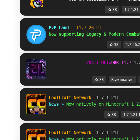
38
1.7-1.21.
PvP Land
 - 
[1.7-26.2]
Now supporting Legacy & Modern Comba
38
1.7-26.2
Z
O
R
I
T
N
E
T
W
O
R
K
[
1
.
7
-
1
.
38
Выживание
CoolCraft Network
[
1.7-1.21
]
News
»
Now natively on Minecraft 1.2
38
1.7-1.21.
CoolCraft Network
[
1.7-1.21
]
News
»
Now natively on Minecraft 1.2