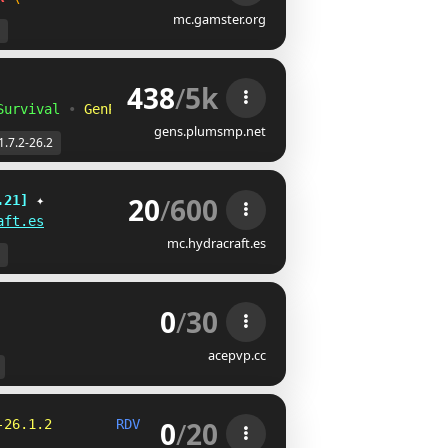
mc.gamster.org
438
/
5k
Survival
•
GenPVP
gens.plumsmp.net
1.7.2-26.2
20
/
600
.21] 
✦
aft.es
mc.hydracraft.es
0
/
30
acepvp.cc
0
/
20
-26.1.2
RDV PP klub - 
GESLO JE V WHATSAPPU