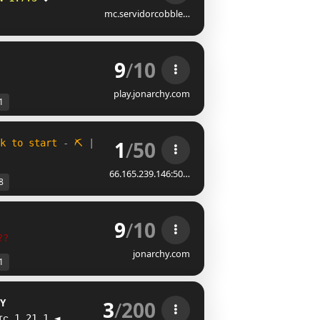
mc.servidorcobble…
9
/
10
play.jonarchy.com
1
1
/
50
k to start 
- 
⛏ 
| 
|
♚
Nations 
- 
☠
Wars 
- 
✎
Diplomacy
| 
|
Augus
66.165.239.146:50…
8
9
/
10
?
?
jonarchy.com
1
3
/
200
L
ɪᴄ 1.21.1 ◄