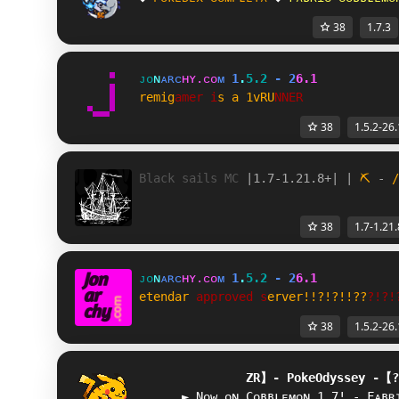
38
1.7.3
ᴊ
ᴏ
ɴ
ᴀ
ʀ
ᴄ
ʜ
ʏ
.
ᴄ
ᴏ
ᴍ
1
.
5
.
2
-
2
6
.
1
r
e
m
i
g
a
m
e
r
i
s
a
1
v
R
U
N
N
E
R
38
1.5.2-26.
Black sails MC 
|1.7-1.21.8+| 
| 
⛏ 
- 
/
38
1.7-1.21.
ᴊ
ᴏ
ɴ
ᴀ
ʀ
ᴄ
ʜ
ʏ
.
ᴄ
ᴏ
ᴍ
1
.
5
.
2
-
2
6
.
1
e
t
e
n
d
a
r
a
p
p
r
o
v
e
d
s
e
r
v
e
r
!
!
?
!
?
!
!
?
?
?
!
?
!
38
1.5.2-26.
F
G
】- 
P
o
k
e
O
d
y
s
s
e
y
 -【
?
      ► Nᴏᴡ ᴏɴ Cᴏʙʙʟᴇᴍᴏɴ 1.7! - Fᴀʙʀ