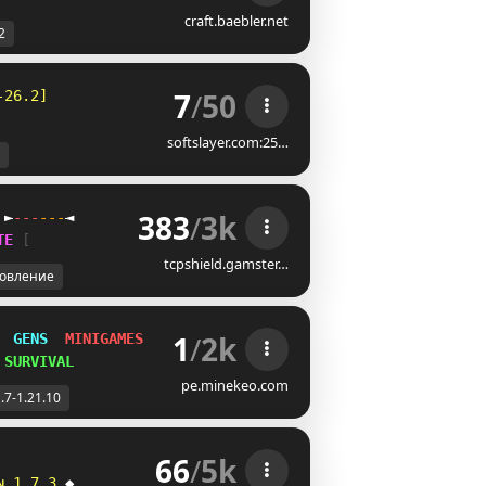
craft.baebler.net
2
7
/
50
-26.2]
               Wild West Build Contest!
softslayer.com:25…
383
/
3k
 
►
-
-
-
-
-
-
◄
T
E
Z
tcpshield.gamster…
овление
1
/
2k
  
GENS  
MINIGAMES  
SMP
 
SURVIVAL
pe.minekeo.com
.7-1.21.10
66
/
5k
ɴ
1
.
7
.
3
◆