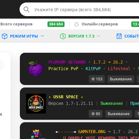
Всего серверов
Онлайн серверов
384 684
13 
РЕЖИМ ИГРЫ
ВЕРСИЯ 1.7.3
СОБЫТ
PLUMSMP NETWORK
•
1.7.2 ➜ 26.2
•
Practice PvP
•
KitPvP
•
Lifesteal
•
103
Выживание
✦ 
USSR SPACE 
✦
Версия 1.7-1.21.11 
| 
Выживание 
| 
При
и
80
Выживание
1
►
-
-
-
-
-
-
◄
G
A
M
S
T
E
R
.
O
R
G
➟ 1.7 - 26.2
T
D
O
U
B
L
E
V
O
T
E
R
E
W
A
R
D
S
T
H
I
S
W
E
E