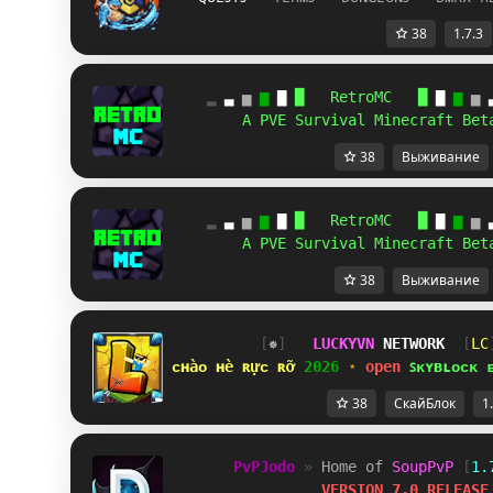
38
1.7.3
    ▂
 ▃ 
▅
 ▆
 ▇ 
█
   RetroMC
   █
 ▇ 
▆
 ▅
 
        A PVE Survival Minecraft Bet
38
Выживание
    ▂
 ▃ 
▅
 ▆
 ▇ 
█
   RetroMC
   █
 ▇ 
▆
 ▅
 
        A PVE Survival Minecraft Bet
38
Выживание
[
✵
]   
LUCKYVN 
NETWORK  
[
SO
ᴄʜàᴏ ʜè ʀựᴄ ʀỡ 
2026 
⋆ 
open 
ꜱᴋʏʙʟᴏᴄᴋ 
38
СкайБлок
1
PvPJodo 
» 
Home of 
SoupPvP 
[
1.
VERSION 7.0 RELEASE