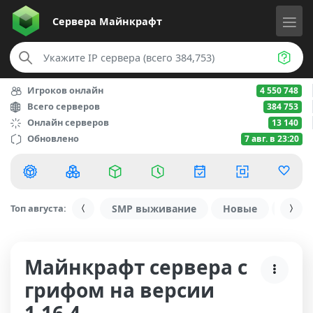
Сервера
Майнкрафт
Игроков онлайн
4 550 748
Всего серверов
384 753
Онлайн серверов
13 140
Обновлено
7 авг. в 23:20
Топ августа:
SMP выживание
Новые
С ду
Майнкрафт сервера с
грифом на версии