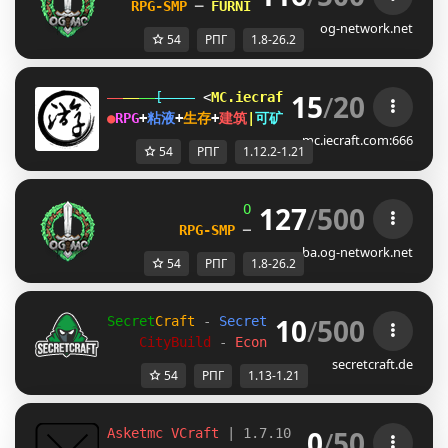
RPG-SMP 
─ 
FURNITURE SHOP UNLEASHED!    
og-network.net
54
РПГ
1.8-26.2
15
/
20
[    
 <
MC.iecraft.com
♦
御灵游
>
   ]  
●
RPG
+
粘液
+
生存
+
建筑
|
可矿透
|
●
永
不
停
服
✔
1.12.2-
mc.iecraft.com:666
54
РПГ
1.12.2-1.21
127
/
500
OG
-
Network 
| 
1.8 - 26.2
RPG-SMP 
─ 
CIV FACTIONS 
─ 
SMP
ba.og-network.net
54
РПГ
1.8-26.2
10
/
500
Secret
Craft 
- 
SecretCraft Netzwerk 
- [
1.13
CityBuild 
- 
Economy 
- 
Berufesystem 
- 
m
secretcraft.de
54
РПГ
1.13-1.21
0
/
50
Asketmc VCraft 
| 1.7.10 - 1.21.11 Survival