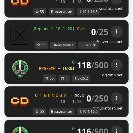
1.10 - 1.16.5         
//     
RPG
go.craftdan.net
55
Выживание
1.10-1.16.5
0
/
25
[
Версия-1.16-1.20
] 
Over-Last.net
- Выживан
craft.over-last.net
55
Выживание
1.16-1.20
118
/
500
OG
-
Network 
| 
1.8 - 26.2
RPG-SMP 
─ 
FURNITURE SHOP UNLEASHED!    
og-smp.net
55
РПГ
1.8-26.2
0
/
250
ＣｒａｆｔＤａｎ 
» 
mc.craftdan.net
//  
Выж
1.10 - 1.16.5         
//     
RPG
play.craftdan.net
55
Выживание
1.10-1.16.5
116
/
500
OG
-
Network 
| 
1.8 - 26.2