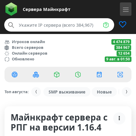
Сервера
Майнкрафт
Игроков онлайн
4 474 879
Всего серверов
384 967
Онлайн серверов
12 654
Обновлено
9 авг. в 01:50
Топ августа:
SMP выживание
Новые
С ду
Майнкрафт сервера с
РПГ на версии 1.16.4