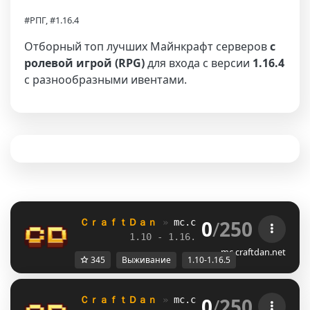
#РПГ, #1.16.4
Отборный топ лучших Майнкрафт серверов
с
ролевой игрой (RPG)
для входа с версии
1.16.4
с разнообразными ивентами.
0
/
250
ＣｒａｆｔＤａｎ 
» 
mc.craftdan.net
//  
Выж
1.10 - 1.16.5         
//     
RPG
mc.craftdan.net
345
Выживание
1.10-1.16.5
0
/
250
ＣｒａｆｔＤａｎ 
» 
mc.craftdan.net
//  
Выж