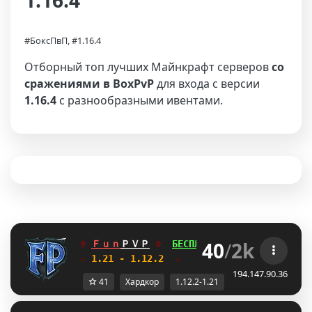
1.16.4
#БоксПвП, #1.16.4
Отборный топ лучших Майнкрафт серверов
со
сражениями в BoxPvP
для входа с версии
1.16.4
с разнообразными ивентами.
40
/
2k
✞ 
Ｆｕｎ
ＰＶＰ
✞  
БЕСПЛАТНЫЙ ДОНАТ
SE
БОКСП
☆
 1.21 - 1.12.2  
☆     
Глобальное обновле
194.147.90.36
41
Хардкор
1.12.2-1.21