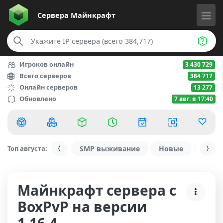
Сервера
Майнкрафт
Игроков онлайн
3 430 729
Всего серверов
384 717
Онлайн серверов
13 277
Обновлено
7 авг. в 17:40
Топ августа:
SMP выживание
Новые
С ду
Майнкрафт сервера с
BoxPvP на версии