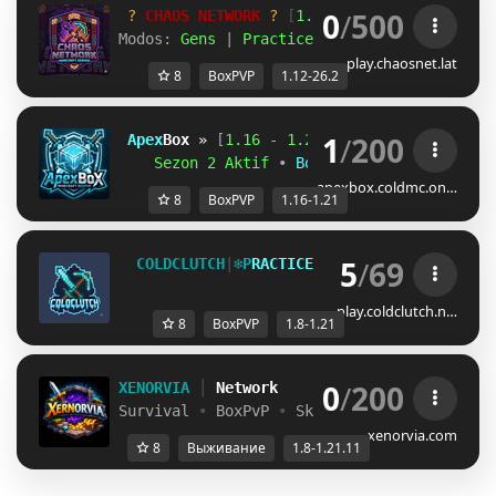
0
/
500
? 
CHAOS NETWORK
 ? 
[
1.12
 - 
26.2
]
Modos: 
Gens 
| 
Practice 
| 
BoxPvP
play.chaosnet.lat
8
BoxPVP
1.12-26.2
1
/
200
Apex
Box 
» 
[
1.16 - 1.21.x
]  
Sezon 2 Aktif
 • 
BoxPvP 
• Ana Sürüm: 
1.
apexbox.coldmc.on…
8
BoxPVP
1.16-1.21
5
/
69
C
O
L
D
C
L
U
T
C
H
|
❄
P
R
A
C
T
I
C
E
B
O
X
P
V
P
❄
1
.
8
-
1
.
2
1
play.coldclutch.n…
8
BoxPVP
1.8-1.21
0
/
200
XENORVIA
│
Network
Survival
•
BoxPvP
•
SkyWars
│
Java 1.8 - 1
xenorvia.com
8
Выживание
1.8-1.21.11