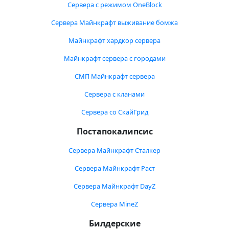
Сервера с режимом OneBlock
Сервера Майнкрафт выживание бомжа
Майнкрафт хардкор сервера
Майнкрафт сервера с городами
СМП Майнкрафт сервера
Сервера с кланами
Сервера со СкайГрид
Постапокалипсис
Сервера Майнкрафт Сталкер
Сервера Майнкрафт Раст
Сервера Майнкрафт DayZ
Сервера MineZ
Билдерские