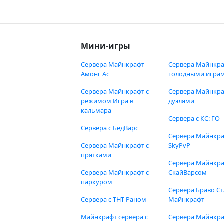
Мини-игры
Сервера Майнкрафт
Сервера Майнкра
Амонг Ас
голодными игра
Сервера Майнкрафт с
Сервера Майнкра
режимом Игра в
дуэлями
кальмара
Сервера с КС: ГО
Сервера с БедВарс
Сервера Майнкр
Сервера Майнкрафт с
SkyPvP
прятками
Сервера Майнкра
Сервера Майнкрафт с
СкайВарсом
паркуром
Сервера Браво Ст
Сервера с ТНТ Раном
Майнкрафт
Майнкрафт сервера с
Сервера Майнкр