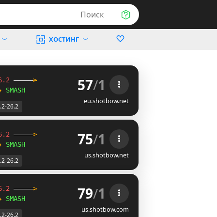
Поиск
ХОСТИНГ
57
/
1
6.2
-----
>
✦
SMASH
eu.shotbow.net
.2-26.2
75
/
1
6.2
-----
>
✦
SMASH
us.shotbow.net
.2-26.2
79
/
1
6.2
-----
>
✦
SMASH
us.shotbow.com
.2-26.2