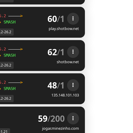
60
/
1
6.2
-----
>
✦
SMASH
play.shotbow.net
.2-26.2
62
/
1
6.2
-----
>
✦
SMASH
shotbow.net
.2-26.2
48
/
1
6.2
-----
>
✦
SMASH
135.148.101.103
.2-26.2
59
/
200
 
jogar.minezinho.com
-1.21