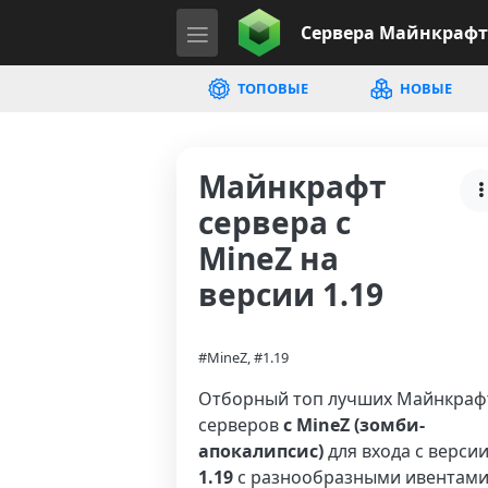
Сервера
Майнкрафт
ТОПОВЫЕ
НОВЫЕ
Майнкрафт
сервера с
MineZ на
версии 1.19
#MineZ, #1.19
Отборный топ лучших Майнкраф
серверов
с MineZ (зомби-
апокалипсис)
для входа с верси
1.19
с разнообразными ивентами