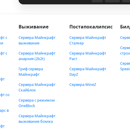
Выживание
Постапокалипсис
Бил
фт с
Сервера Майнкрафт
Сервера Майнкрафт
Серв
ми
выживание
Сталкер
Серв
фт с
Сервера Майнкрафт
Сервера Майнкрафт
стро
анархия (2b2t)
Раст
Серв
Гриф сервера
Сервера Майнкрафт
Speed
Майнкрафт
DayZ
афт
Сервера Майнкрафт
Сервера MineZ
СкайБлок
фт со
Сервера с режимом
OneBlock
арс в
Сервера Майнкрафт
выживание бомжа
афт