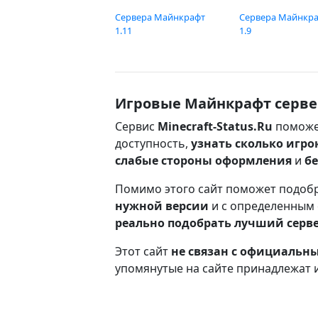
Сервера Майнкрафт
Сервера Майнкр
1.11
1.9
Игровые Майнкрафт серве
Сервис
Minecraft-Status.Ru
поможе
доступность,
узнать сколько игро
слабые стороны оформления
и
б
Помимо этого сайт поможет подоб
нужной версии
и с определенным
реально подобрать лучший серв
Этот сайт
не связан с официаль
упомянутые на сайте принадлежат 