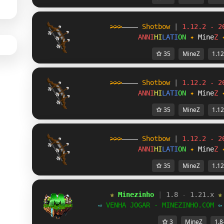
>>>
----
Shotbow
|
1.12.2 - 2
ANNI
HI
LATI
ON
✦
Mine
Z
35
MineZ
1.12
>>>
----
Shotbow
|
1.12.2 - 2
ANNI
HI
LATI
ON
✦
Mine
Z
35
MineZ
1.12
>>>
----
Shotbow
|
1.12.2 - 2
ANNI
HI
LATI
ON
✦
Mine
Z
35
MineZ
1.12
✯ 
Minezinho 
| 
1.8 
- 
1.21.x 
✯
⇨ 
VENHA JOGAR - MINEZINHO.COM 
⇦
3
MineZ
1.8