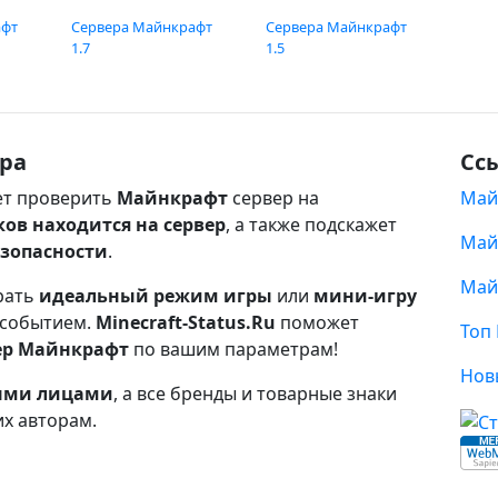
афт
Сервера Майнкрафт
Сервера Майнкрафт
1.7
1.5
ра
Сс
т проверить
Майнкрафт
сервер на
Май
ков находится на сервер
, а также подскажет
Май
езопасности
.
Май
рать
идеальный режим игры
или
мини-игру
 событием.
Minecraft-Status.Ru
поможет
Топ
ер Майнкрафт
по вашим параметрам!
Нов
ными лицами
, а все бренды и товарные знаки
их авторам.