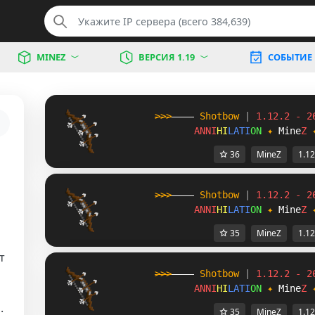
MINEZ
ВЕРСИЯ 1.19
СОБЫТИЕ
>>>
----
Shotbow
|
1.12.2 - 2
ANNI
HI
LATI
ON
✦
Mine
Z
36
MineZ
1.12
>>>
----
Shotbow
|
1.12.2 - 2
ANNI
HI
LATI
ON
✦
Mine
Z
35
MineZ
1.12
т
>>>
----
Shotbow
|
1.12.2 - 2
ANNI
HI
LATI
ON
✦
Mine
Z
и
.
35
MineZ
1.12