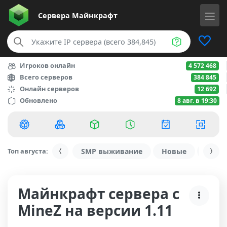
Сервера
Майнкрафт
Игроков онлайн
4 572 468
Всего серверов
384 845
Онлайн серверов
12 692
Обновлено
8 авг. в 19:30
Топ августа:
SMP выживание
Новые
С ду
Майнкрафт сервера с
MineZ на версии 1.11