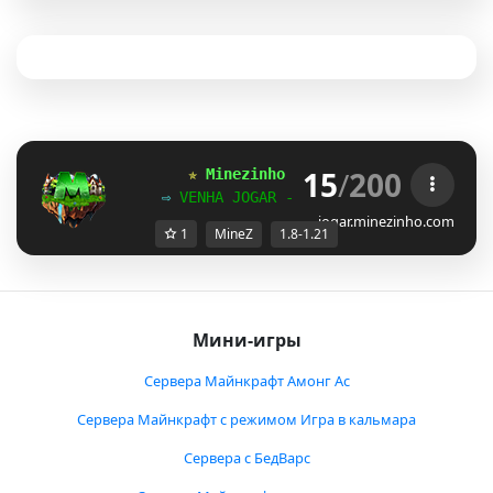
15
/
200
✯ 
Minezinho 
| 
1.8 
- 
1.21.x 
✯ 
⇨ 
VENHA JOGAR - MINEZINHO.COM 
⇦
jogar.minezinho.com
1
MineZ
1.8-1.21
Мини-игры
Сервера Майнкрафт Амонг Ас
Сервера Майнкрафт с режимом Игра в кальмара
Сервера с БедВарс