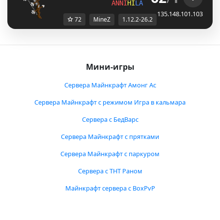
ANNI
HI
LATI
ON
✦
Mine
Z
✦
SMAS
135.148.101.103
72
MineZ
1.12.2-26.2
Мини-игры
Сервера Майнкрафт Амонг Ас
Сервера Майнкрафт с режимом Игра в кальмара
Сервера с БедВарс
Сервера Майнкрафт с прятками
Сервера Майнкрафт с паркуром
Сервера с ТНТ Раном
Майнкрафт сервера с BoxPvP