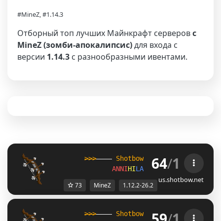
#MineZ, #1.14.3
Отборный топ лучших Майнкрафт серверов
с
MineZ (зомби-апокалипсис)
для входа с
версии
1.14.3
с разнообразными ивентами.
64
/
1
>>>
----
Shotbow
|
1.12.2 - 26.2
--
ANNI
HI
LATI
ON
✦
Mine
Z
✦
SMAS
us.shotbow.net
73
MineZ
1.12.2-26.2
59
/
1
>>>
----
Shotbow
|
1.12.2 - 26.2
--