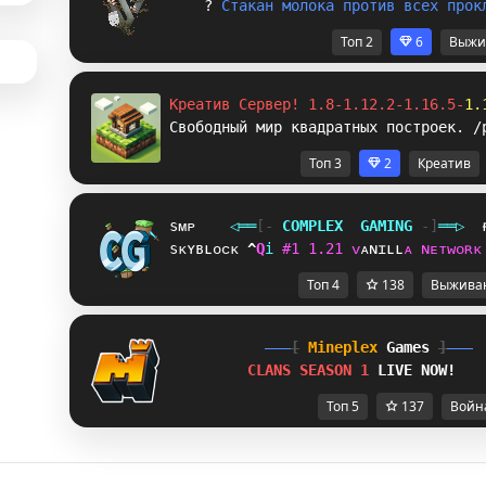
? 
С
т
а
к
а
н
м
о
л
о
к
а
п
р
о
т
и
в
в
с
е
х
п
р
о
к
Топ 2
6
Выжи
Креатив Сервер! 1.8-1.12.2-1.16.5-
1.
Свободный мир квадратных построек. /
Топ 3
2
Креатив
sᴍᴘ
◁
═
═
[‐
C
O
M
P
L
E
X
G
A
M
I
N
G
‐]
═
═
▷
sᴋʏʙʟᴏᴄᴋ
Y
F
i
#
1
1
.
2
1
ᴠ
ᴀ
ɴ
ɪ
ʟ
ʟ
ᴀ
ɴ
ᴇ
ᴛ
ᴡ
ᴏ
ʀ
ᴋ
Топ 4
138
Выжива
[
Mineplex
Games
]
CLANS SEASON 1 
LIVE NOW!
Топ 5
137
Войн