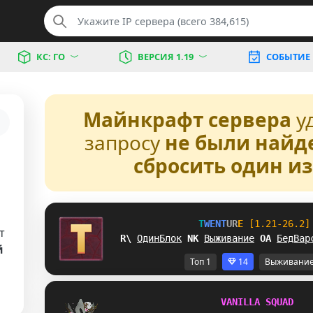
КС: ГО
ВЕРСИЯ 1.19
СОБЫТИЕ
Майнкрафт сервера
у
запросу
не были найд
сбросить один и
T
W
E
N
T
U
R
E
[1.21-26.2]
т
X]
ОдинБлок
J
X
Выживание
V
W
БедВар
й
Топ 1
14
Выживани
V
A
N
I
L
L
A
S
Q
U
A
D