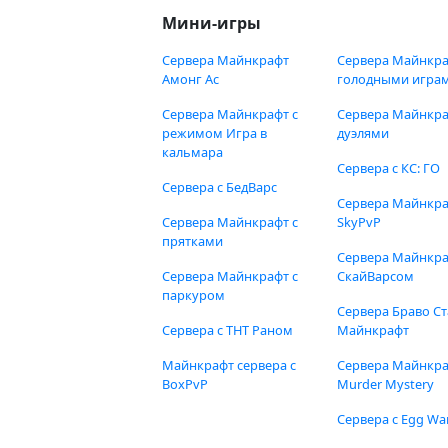
Мини-игры
Сервера Майнкрафт
Сервера Майнкра
Амонг Ас
голодными игра
Сервера Майнкрафт с
Сервера Майнкра
режимом Игра в
дуэлями
кальмара
Сервера с КС: ГО
Сервера с БедВарс
Сервера Майнкр
Сервера Майнкрафт с
SkyPvP
прятками
Сервера Майнкра
Сервера Майнкрафт с
СкайВарсом
паркуром
Сервера Браво Ст
Сервера с ТНТ Раном
Майнкрафт
Майнкрафт сервера с
Сервера Майнкр
BoxPvP
Murder Mystery
Сервера с Egg Wa