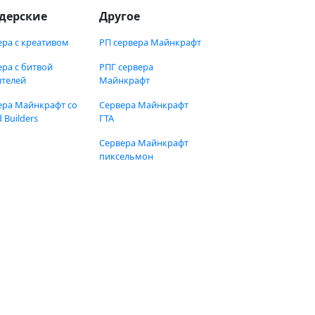
дерские
Другое
ера с креативом
РП сервера Майнкрафт
ера с битвой
РПГ сервера
ителей
Майнкрафт
ера Майнкрафт со
Сервера Майнкрафт
 Builders
ГТА
Сервера Майнкрафт
пиксельмон