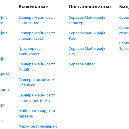
Выживание
Постапокалипсис
Бил
фт с
Сервера Майнкрафт
Сервера Майнкрафт
Серв
ми
выживание
Сталкер
Серв
фт с
Сервера Майнкрафт
Сервера Майнкрафт
стро
анархия (2b2t)
Раст
Серв
Гриф сервера
Сервера Майнкрафт
Speed
Майнкрафт
DayZ
афт
Сервера Майнкрафт
Сервера MineZ
СкайБлок
фт со
Сервера с режимом
OneBlock
арс в
Сервера Майнкрафт
выживание бомжа
афт
Майнкрафт хардкор
сервера
rs
Майнкрафт сервера с