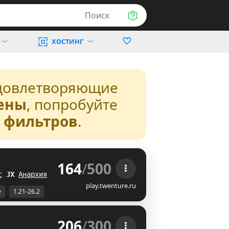
Поиск
ХОСТИНГ
довлетворяющие
ены
, попробуйте
з фильтров
.
164
/
500
 
с
X
T
Анархия
LJ
play.twenture.ru
е
1.21-26.2
206
/
300