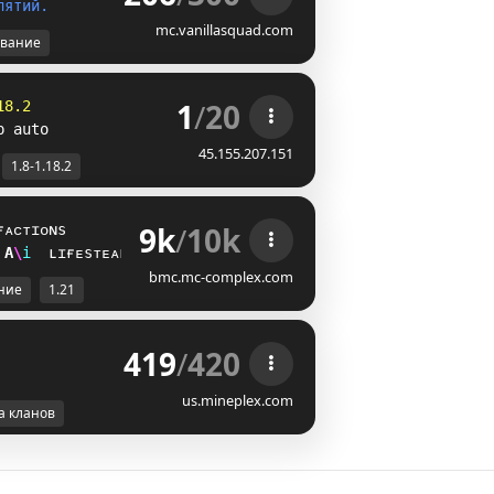
л
я
т
и
й
.
mc.vanillasquad.com
вание
1
/
20
18.2
p auto
45.155.207.151
1.8-1.18.2
9k
/
10k
ғᴀᴄᴛɪᴏɴs
Y
]
i
ʟɪғᴇsᴛᴇᴀʟ
bmc.mc-complex.com
ние
1.21
419
/
420
us.mineplex.com
а кланов