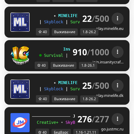
22
/
500
✦ 
MINELIFE
[1.8 - 26.2]
 ✦
|
Skyblock
|
Survival
|
Prison
|
Towns
play.minelife.eu
40
Выживание
1.8-26.2
910
/
1000
             InsanityCraft 
|| 
1.8 - 26.1
   ☻ 
Survival 
| 
Factions 
| 
Skyblock 
| 
Free
join.insanitycraf…
40
Выживание
1.8-26.1
25
/
500
✦ 
MINELIFE
[1.8 - 26.2]
 ✦
|
Skyblock
|
Survival
|
Prison
|
Towns
play.minelife.dk
40
Выживание
1.8-26.2
276
/
277
JUST
MC
(1.16 
– 
1.21.11) 
Creative+ 
• 
SkyBlockTech 
• 
LuckyWars 
• 
B
go.justmc.ru
40
БедВарс
1.16-1.21.11