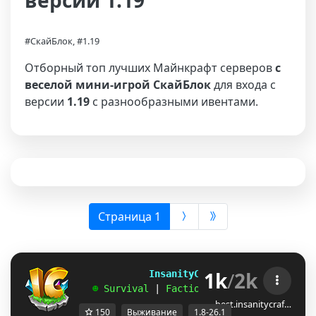
версии 1.19
#СкайБлок, #1.19
Отборный топ лучших Майнкрафт серверов
с
веселой мини-игрой СкайБлок
для входа с
версии
1.19
с разнообразными ивентами.
(выбрана)
Страница 1
1k
/
2k
             InsanityCraft 
|| 
1.8 - 26.1
   ☻ 
Survival 
| 
Factions 
| 
Skyblock 
| 
Free
best.insanitycraf…
150
Выживание
1.8-26.1