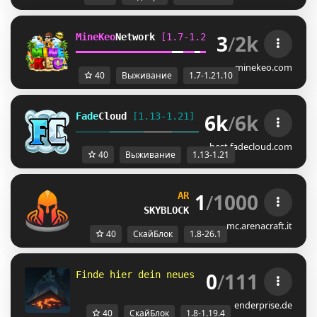
3
/
2k
MineKeo
Network 
[1.7-1.21.10]   
TOWNY  
GENS
━
━
━
━
━
━
━
━
━
━
━
━
━
━
━
━
━
━
━
━
━
━
━
━
SKYBLOCK  
SURVI
minekeo.com
40
Выживание
1.7-1.21.10
6k
/
6k
Fade
Cloud
[1.13-1.21]   
PRISON 
GENS 
SKYBLO
DUNGEON
best.fadecloud.com
40
Выживание
1.13-1.21
1
/
1000
ARENA
CRAFT
[1.8-26.1]
SKYBLOCK
» 
ѕᴄᴀʟᴀ ʟᴀ 
/is top
mc.arenacraft.it
40
СкайБлок
1.8-26.1
0
/
111
Finde hier dein neues Zuhause 
- 
⚒
෴
۩
෴
♨ 
- 
1
enderprise.de
40
СкайБлок
1.8-1.19.4