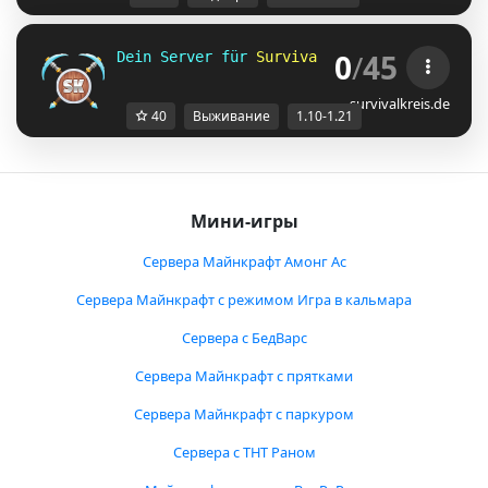
0
/
45
Dein Server für 
Survival und 
Skyblock 
für 
survivalkreis.de
40
Выживание
1.10-1.21
Мини-игры
Сервера Майнкрафт Амонг Ас
Сервера Майнкрафт с режимом Игра в кальмара
Сервера с БедВарс
Сервера Майнкрафт с прятками
Сервера Майнкрафт с паркуром
Сервера с ТНТ Раном