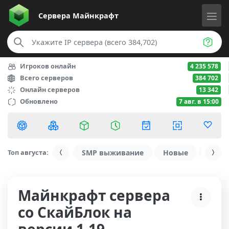
Сервера
Майнкрафт
Игроков онлайн
4 235 578
Всего серверов
384 702
Онлайн серверов
13 342
Обновлено
7 авг. в 15:00
Топ августа:
SMP выживание
Новые
С ду
Майнкрафт сервера
со СкайБлок на