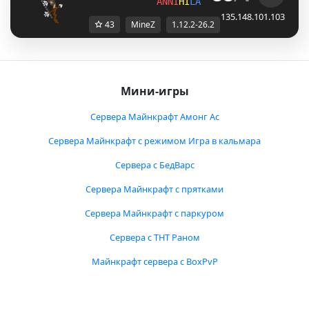
ANNI
HI
LATI
ON
✦
Mine
Z
✦
SMAS
135.148.101.103
43
MineZ
1.12.2-26.2
Мини-игры
Сервера Майнкрафт Амонг Ас
Сервера Майнкрафт с режимом Игра в кальмара
Сервера с БедВарс
Сервера Майнкрафт с прятками
Сервера Майнкрафт с паркуром
Сервера с ТНТ Раном
Майнкрафт сервера с BoxPvP