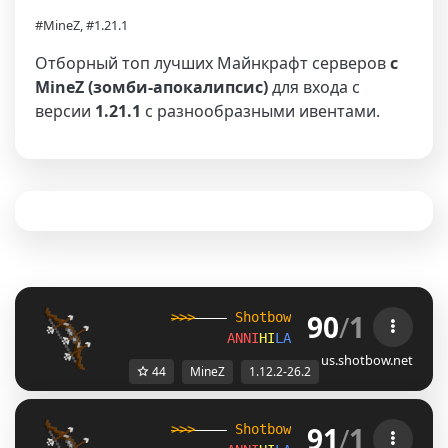
#MineZ, #1.21.1
Отборный топ лучших Майнкрафт серверов
с
MineZ (зомби-апокалипсис)
для входа с
версии
1.21.1
с разнообразными ивентами.
90
/
1
>>>
----
Shotbow
|
1.12.2 - 26.2
--
ANNI
HI
LATI
ON
✦
Mine
Z
✦
SMAS
us.shotbow.net
44
MineZ
1.12.2-26.2
91
/
1
>>>
----
Shotbow
|
1.12.2 - 26.2
--