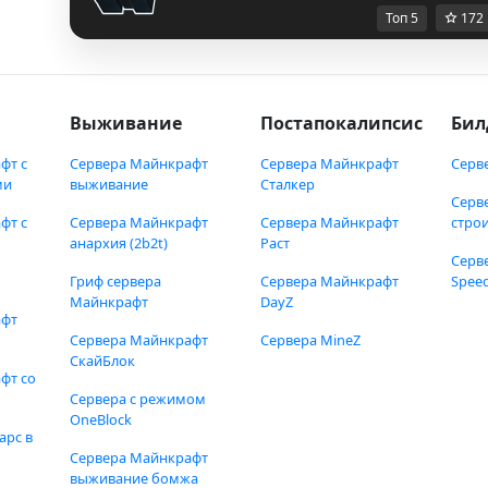
Топ 5
172
Выживание
Постапокалипсис
Бил
фт с
Сервера Майнкрафт
Сервера Майнкрафт
Серв
ми
выживание
Сталкер
Серв
фт с
Сервера Майнкрафт
Сервера Майнкрафт
стро
анархия (2b2t)
Раст
Серв
Гриф сервера
Сервера Майнкрафт
Speed
Майнкрафт
DayZ
афт
Сервера Майнкрафт
Сервера MineZ
СкайБлок
фт со
Сервера с режимом
OneBlock
арс в
Сервера Майнкрафт
выживание бомжа