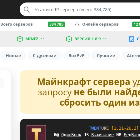
Всего серверов
Онлайн серверов
384 785
12 
MINEZ
ВЕРСИЯ 1.8.9
С
Новые
С дуэлями
BoxPvP
Лучшие
Atern
Майнкрафт сервера
у
запросу
не были найд
сбросить один и
T
W
E
N
T
U
R
E
[1.21-26.2]
]L
ОдинБлок
Z
J
Выживание
O
D
БедВар