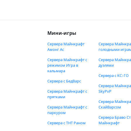
Мини-игры
Сервера Майнкрафт
Сервера Майнкра
Амонг Ас
голодными игра
Сервера Майнкрафт с
Сервера Майнкра
режимом Игра в
дуэлями
кальмара
Сервера с КС: ГО
Сервера с БедВарс
Сервера Майнкр
Сервера Майнкрафт с
SkyPvP
прятками
Сервера Майнкра
Сервера Майнкрафт с
СкайВарсом
паркуром
Сервера Браво Ст
Сервера с ТНТ Раном
Майнкрафт