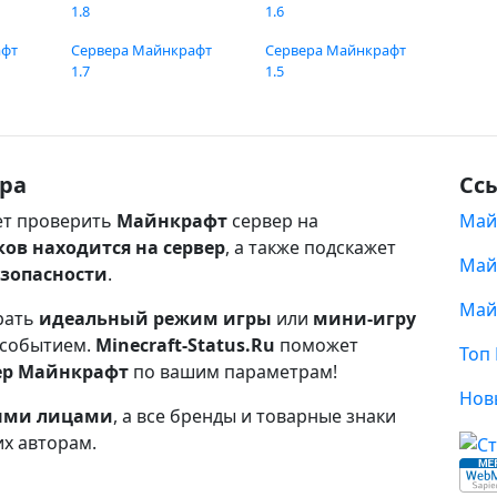
1.8
1.6
афт
Сервера Майнкрафт
Сервера Майнкрафт
1.7
1.5
ра
Сс
т проверить
Майнкрафт
сервер на
Май
ков находится на сервер
, а также подскажет
Май
езопасности
.
Май
рать
идеальный режим игры
или
мини-игру
 событием.
Minecraft-Status.Ru
поможет
Топ
ер Майнкрафт
по вашим параметрам!
Нов
ными лицами
, а все бренды и товарные знаки
их авторам.