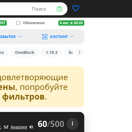
Поиск
Обновлено
897
8 авг. в 08:40
ОБЫТИЕ
ХОСТИНГ
os
OneBlock
1.19.3
БедВарс
1.16
1.8.2
довлетворяющие
ены
, попробуйте
з фильтров
.
60
/
500
 
с
A
D
Анархия
OQ