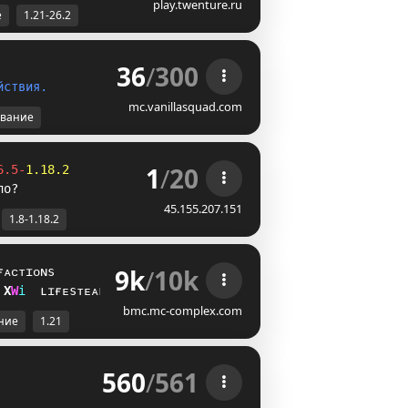
play.twenture.ru
е
1.21-26.2
36
/
300
й
с
т
в
и
я
.
mc.vanillasquad.com
вание
1
/
20
6.5-
1.18.2
ло?
45.155.207.151
1.8-1.18.2
9k
/
10k
ғᴀᴄᴛɪᴏɴs
H
_
i
ʟɪғᴇsᴛᴇᴀʟ
bmc.mc-complex.com
ние
1.21
560
/
561