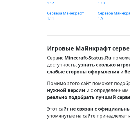
1.12
1.10
Сервера Майнкрафт
Сервера Майнкр
1.11
1.9
Игровые Майнкрафт серве
Сервис
Minecraft-Status.Ru
поможе
доступность,
узнать сколько игро
слабые стороны оформления
и
б
Помимо этого сайт поможет подоб
нужной версии
и с определенным
реально подобрать лучший серв
Этот сайт
не связан с официаль
упомянутые на сайте принадлежат 