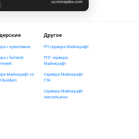
us.mineplex.com
дерские
Другое
ера с креативом
РП сервера Майнкрафт
ера с битвой
РПГ сервера
ителей
Майнкрафт
ера Майнкрафт со
Сервера Майнкрафт
 Builders
ГТА
Сервера Майнкрафт
пиксельмон