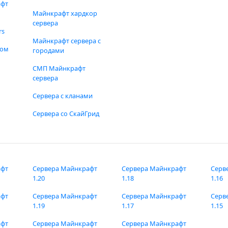
афт
Майнкрафт хардкор
сервера
rs
Майнкрафт сервера с
фом
городами
СМП Майнкрафт
сервера
Сервера с кланами
Сервера со СкайГрид
афт
Сервера Майнкрафт
Сервера Майнкрафт
Серв
1.20
1.18
1.16
афт
Сервера Майнкрафт
Сервера Майнкрафт
Серв
1.19
1.17
1.15
афт
Сервера Майнкрафт
Сервера Майнкрафт