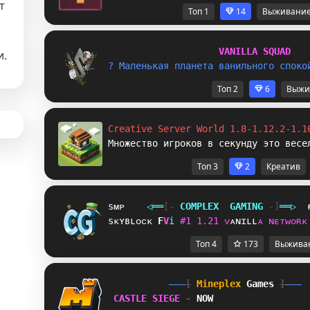
т
Топ 1
14
Выживани
и
V
A
N
I
L
L
A
S
Q
U
A
D
и.
? 
М
а
л
е
н
ьк
а
я
п
л
а
н
е
та
в
а
н
и
л
ь
н
о
г
о
с
п
о
к
о
Топ 2
6
Выжи
Creative Server World 1.8-1.12.2-1.1
Множество игроков в секунду это весе
Топ 3
2
Креатив
sᴍᴘ
◁
═
═
[‐
C
O
M
P
L
E
X
G
A
M
I
N
G
‐]
═
═
▷
sᴋʏʙʟᴏᴄᴋ
]
@
i
#
1
1
.
2
1
ᴠ
ᴀ
ɴ
ɪ
ʟ
ʟ
ᴀ
ɴ
ᴇ
ᴛ
ᴡ
ᴏ
ʀ
ᴋ
Топ 4
173
Выжива
[
Mineplex
Games
]
CASTLE SIEGE 
- 
NOW