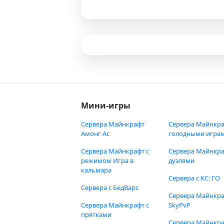
Мини-игры
Сервера Майнкрафт
Сервера Майнкра
Амонг Ас
голодными игра
Сервера Майнкрафт с
Сервера Майнкра
режимом Игра в
дуэлями
кальмара
Сервера с КС: ГО
Сервера с БедВарс
Сервера Майнкр
Сервера Майнкрафт с
SkyPvP
прятками
Сервера Майнкра