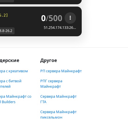
0
/
500
6.2]
SkyPvP
Realease Jul
51.254.174.133:26…
8.8-26.2
дерские
Другое
ера с креативом
РП сервера Майнкрафт
ера с битвой
РПГ сервера
ителей
Майнкрафт
ера Майнкрафт со
Сервера Майнкрафт
 Builders
ГТА
Сервера Майнкрафт
пиксельмон