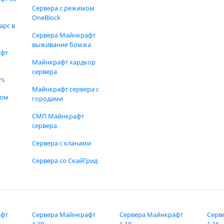
Сервера с режимом
OneBlock
арс в
Сервера Майнкрафт
выживание бомжа
афт
Майнкрафт хардкор
сервера
rs
Майнкрафт сервера с
фом
городами
СМП Майнкрафт
сервера
Сервера с кланами
Сервера со СкайГрид
афт
Сервера Майнкрафт
Сервера Майнкрафт
Серв