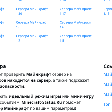
1.20
1.18
1.16
афт
Сервера Майнкрафт
Сервера Майнкрафт
Серв
1.19
1.17
1.15
афт
Сервера Майнкрафт
Сервера Майнкрафт
1.8
1.6
афт
Сервера Майнкрафт
Сервера Майнкрафт
1.7
1.5
ра
Сс
т проверить
Майнкрафт
сервер на
Май
ков находится на сервер
, а также подскажет
Май
езопасности
.
Май
рать
идеальный режим игры
или
мини-игру
 событием.
Minecraft-Status.Ru
поможет
Топ
ер Майнкрафт
по вашим параметрам!