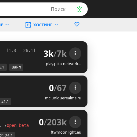
Поиск
ИЕ
ХОСТИНГ
3k
/
7k
   
[1.8 - 26.1] 
play.pika-network…
6.1
Вайп
0
/
67
mc.uniquerealms.ru
1.21.1
0
/
203k
. ✦
Open beta
ftwmoonlight.eu
.21-26.2