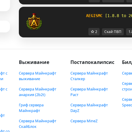
AEGISMC
[1.8.8 to 2
2
Скай ПВП
1.
Выживание
Постапокалипсис
Бил
фт с
Сервера Майнкрафт
Сервера Майнкрафт
Серв
ми
выживание
Сталкер
Серв
фт с
Сервера Майнкрафт
Сервера Майнкрафт
стро
анархия (2b2t)
Раст
Серв
Гриф сервера
Сервера Майнкрафт
Speed
Майнкрафт
DayZ
афт
Сервера Майнкрафт
Сервера MineZ
СкайБлок
фт со