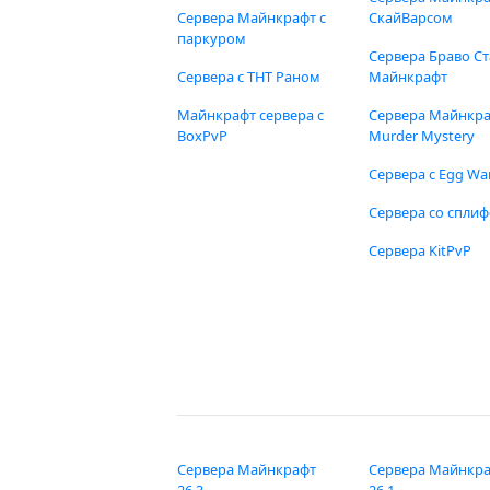
Сервера Майнкрафт с
СкайВарсом
паркуром
Сервера Браво Ст
Сервера с ТНТ Раном
Майнкрафт
Майнкрафт сервера с
Сервера Майнкр
BoxPvP
Murder Mystery
Сервера с Egg Wa
Сервера со спли
Сервера KitPvP
Сервера Майнкрафт
Сервера Майнкр