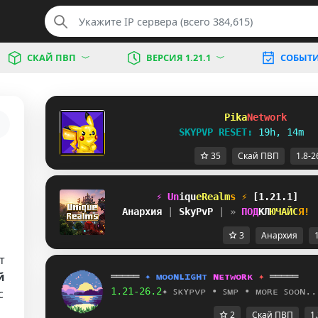
СКАЙ ПВП
ВЕРСИЯ 1.21.1
СОБЫТ
Pika
Network     
SKYPVP RESET: 
19h, 14m
35
Скай ПВП
1.8-2
⚡
U
n
i
q
u
e
R
e
a
l
m
s
⚡
[1.21.1]
Анархия
| 
SkyPvP
| » 
П
О
Д
К
Л
Ю
Ч
А
Й
С
Я
!
3
Анархия
т
й
═════ 
✦
ᴍ
ᴏ
ᴏ
ɴ
ʟ
ɪ
ɢ
ʜ
ᴛ
ɴ
ᴇ
ᴛ
ᴡ
ᴏ
ʀ
ᴋ
✦
 ═════
1.21-26.2
✦ ꜱᴋʏᴘᴠᴘ • ꜱᴍᴘ • ᴍᴏʀᴇ ꜱᴏᴏɴ..
с
2
Скай ПВП
1