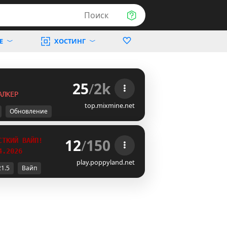
Поиск
Е
ХОСТИНГ
25
/
2k
А
Л
К
Е
Р
top.mixmine.net
Обновление
12
/
150
СТКИЙ ВАЙП!
4.2026
play.poppyland.net
21.5
Вайп