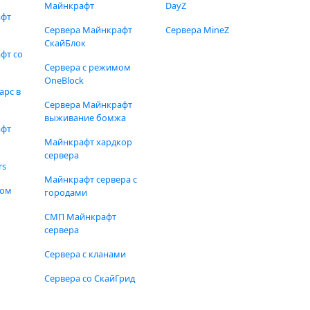
Майнкрафт
DayZ
афт
Сервера Майнкрафт
Сервера MineZ
СкайБлок
фт со
Сервера с режимом
OneBlock
арс в
Сервера Майнкрафт
выживание бомжа
афт
Майнкрафт хардкор
сервера
rs
Майнкрафт сервера с
фом
городами
СМП Майнкрафт
сервера
Сервера с кланами
Сервера со СкайГрид