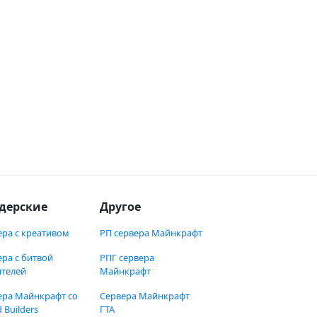
дерские
Другое
ера с креативом
РП сервера Майнкрафт
ера с битвой
РПГ сервера
ителей
Майнкрафт
ера Майнкрафт со
Сервера Майнкрафт
 Builders
ГТА