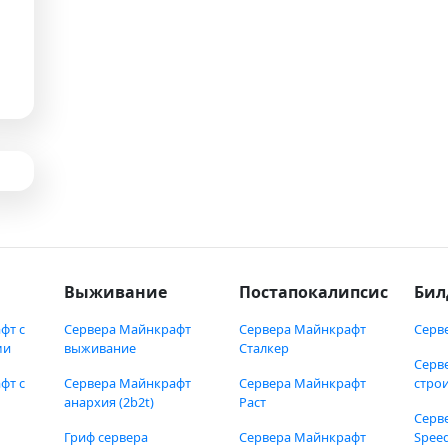
Выживание
Постапокалипсис
Бил
фт с
Сервера Майнкрафт
Сервера Майнкрафт
Серв
ми
выживание
Сталкер
Серв
фт с
Сервера Майнкрафт
Сервера Майнкрафт
стро
анархия (2b2t)
Раст
Серв
Гриф сервера
Сервера Майнкрафт
Speed