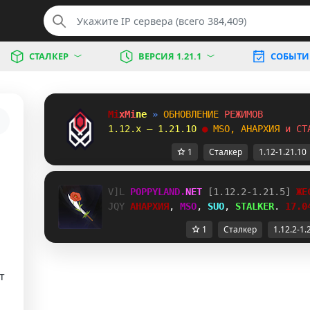
СТАЛКЕР
ВЕРСИЯ 1.21.1
СОБЫТИ
M
i
x
M
i
n
e
»
О
Б
Н
О
В
Л
Е
Н
И
Е
Р
Е
Ж
И
М
О
В
1.12.x — 1.21.10 
●
M
S
O
,
А
Н
А
Р
Х
И
Я
и
С
Т
1
Сталкер
1.12-1.21.10
EJU
POPPYLAND.
NET
 [1.12.2-1.21.5] 
ЖЕ
DJ[
АНАРХИЯ
, 
MSO
, 
SUO
, 
STALKER
. 
17.0
1
Сталкер
1.12.2-1.
т