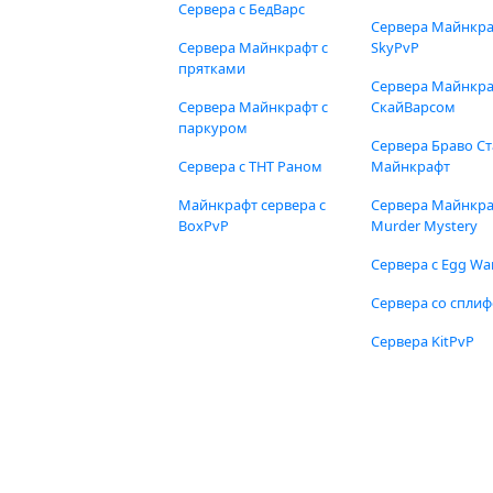
Сервера с БедВарс
Сервера Майнкр
Сервера Майнкрафт с
SkyPvP
прятками
Сервера Майнкра
Сервера Майнкрафт с
СкайВарсом
паркуром
Сервера Браво Ст
Сервера с ТНТ Раном
Майнкрафт
Майнкрафт сервера с
Сервера Майнкр
BoxPvP
Murder Mystery
Сервера с Egg Wa
Сервера со спли
Сервера KitPvP