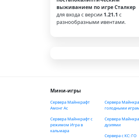
выживанием по игре Сталкер
для входа с версии
1.21.1
с
разнообразными ивентами.
Мини-игры
Сервера Майнкрафт
Сервера Майнкра
Амонг Ас
голодными игра
Сервера Майнкрафт с
Сервера Майнкра
режимом Игра в
дуэлями
кальмара
Сервера с КС: ГО