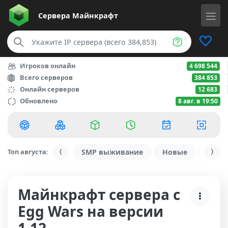
Сервера
Майнкрафт
Игроков онлайн
4 698 544
Всего серверов
384 853
Онлайн серверов
12 683
Обновлено
8 авг. в 19:50
Топ августа:
SMP выживание
Новые
С ду
Майнкрафт сервера с
Egg Wars на версии