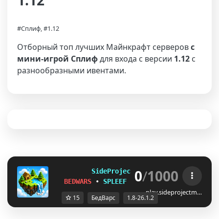
1.12
#Сплиф, #1.12
Отборный топ лучших Майнкрафт серверов
с
мини-игрой Сплиф
для входа с версии
1.12
с
разнообразными ивентами.
0
/
1000
S
i
d
e
P
r
o
j
e
ctMC
1.8–26.1.2
BEDWARS
•
SPLEEF
•
PILLARS
•
SKYWARS
play.sideprojectm…
15
БедВарс
1.8-26.1.2