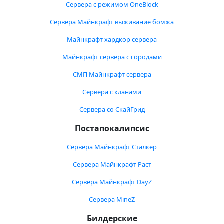
Сервера с режимом OneBlock
Сервера Майнкрафт выживание бомжа
Майнкрафт хардкор сервера
Майнкрафт сервера с городами
СМП Майнкрафт сервера
Сервера с кланами
Сервера со СкайГрид
Постапокалипсис
Сервера Майнкрафт Сталкер
Сервера Майнкрафт Раст
Сервера Майнкрафт DayZ
Сервера MineZ
Билдерские