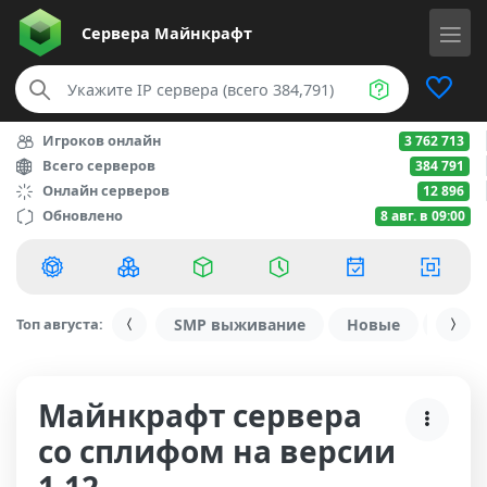
Сервера
Майнкрафт
Игроков онлайн
3 762 713
Всего серверов
384 791
Онлайн серверов
12 896
Обновлено
8 авг. в 09:00
Топ августа:
SMP выживание
Новые
С ду
Майнкрафт сервера
со сплифом на версии