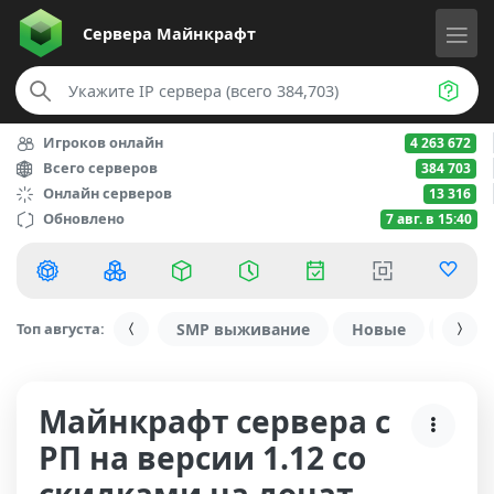
Сервера
Майнкрафт
Игроков онлайн
4 263 672
Всего серверов
384 703
Онлайн серверов
13 316
Обновлено
7 авг. в 15:40
Топ августа:
SMP выживание
Новые
С ду
Майнкрафт сервера с
РП на версии 1.12 со