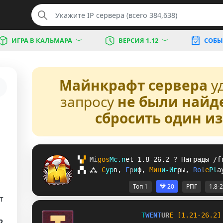
ИГРА В КАЛЬМАРА
ВЕРСИЯ 1.12
СОБЫ
Майнкрафт сервера
у
запросу
не были найд
сбросить один и
▚
▞ 
M
i
g
o
s
M
c
.
n
e
t 
1.8-26.2 
? 
Награды /f
▞
▚
⁂
С
у
р
в
, 
Г
р
и
ф
, 
М
и
н
и
-
И
г
р
ы
, 
R
o
l
e
P
l
a
Топ 1
20
РПГ
1.8-
т
T
W
E
N
T
U
R
E
[1.21-26.2]
2