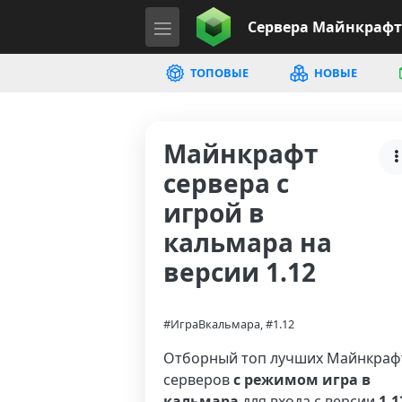
Сервера
Майнкрафт
ТОПОВЫЕ
НОВЫЕ
Майнкрафт
сервера с
игрой в
кальмара на
версии 1.12
#ИграВкальмара, #1.12
Отборный топ лучших Майнкраф
серверов
с режимом игра в
кальмара
для входа с версии
1.1