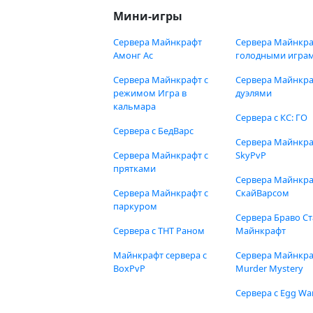
Мини-игры
Сервера Майнкрафт
Сервера Майнкра
Амонг Ас
голодными игра
Сервера Майнкрафт с
Сервера Майнкра
режимом Игра в
дуэлями
кальмара
Сервера с КС: ГО
Сервера с БедВарс
Сервера Майнкр
Сервера Майнкрафт с
SkyPvP
прятками
Сервера Майнкра
Сервера Майнкрафт с
СкайВарсом
паркуром
Сервера Браво Ст
Сервера с ТНТ Раном
Майнкрафт
Майнкрафт сервера с
Сервера Майнкр
BoxPvP
Murder Mystery
Сервера с Egg Wa