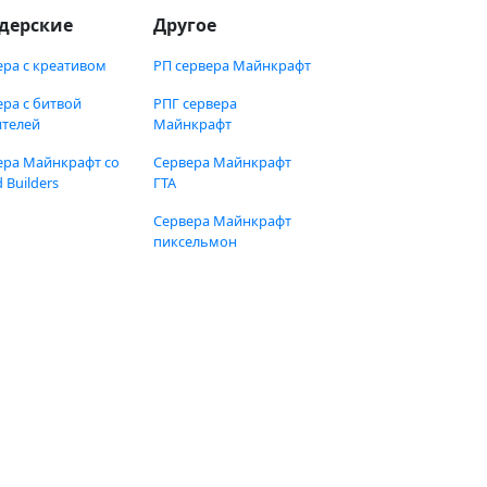
дерские
Другое
ера с креативом
РП сервера Майнкрафт
ера с битвой
РПГ сервера
ителей
Майнкрафт
ера Майнкрафт со
Сервера Майнкрафт
 Builders
ГТА
Сервера Майнкрафт
пиксельмон