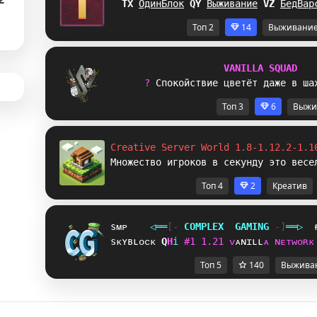
TS
ОдинБлок
A
D
Выживание
R
Z
БедВар
Топ 2
14
Выживани
V
A
N
I
L
L
A
S
Q
U
A
D
? 
С
п
о
к
о
й
с
т
в
и
е
ц
в
е
т
ё
т
д
а
ж
е
в
ш
а
Топ 3
6
Выжи
Creative Server World 1.8-1.12.2-1.1
Множество игроков в секунду это весе
Топ 4
2
Креатив
sᴍᴘ
◁
═
═
[‐
C
O
M
P
L
E
X
G
A
M
I
N
G
‐]
═
═
▷
sᴋʏʙʟᴏᴄᴋ
F
A
i
#
1
1
.
2
1
ᴠ
ᴀ
ɴ
ɪ
ʟ
ʟ
ᴀ
ɴ
ᴇ
ᴛ
ᴡ
ᴏ
ʀ
ᴋ
Топ 5
140
Выжива