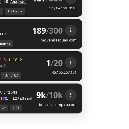
с
O
M
Анархия
PR
play.twenture.ru
е
1.21-26.2
189
/
300
х
т
е
.
mc.vanillasquad.com
вание
1
/
20
6.5-
1.18.2
ло?
45.155.207.151
1.8-1.18.2
9k
/
10k
ғᴀᴄᴛɪᴏɴs
A
T
i
ʟɪғᴇsᴛᴇᴀʟ
bmc.mc-complex.com
ние
1.21