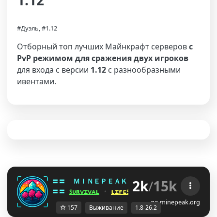
1.12
#Дуэль, #1.12
Отборный топ лучших Майнкрафт серверов
с
PvP режимом для сражения двух игроков
для входа с версии
1.12
с разнообразными
ивентами.
2k
/
15k
〓〓  
ＭＩＮＥＰＥＡＫ 
¤ 
1.8 - 26.2 
¤ 
WD[C]EE
〓〓 
ꜱᴜʀᴠɪᴠᴀʟ
 ⋆ 
ʟɪғᴇꜱᴛᴇᴀʟ
 ⋆ 
ʙᴇᴅᴡᴀʀꜱ
 ⋆ 
ᴅᴜᴇʟꜱ
go.minepeak.org
157
Выживание
1.8-26.2