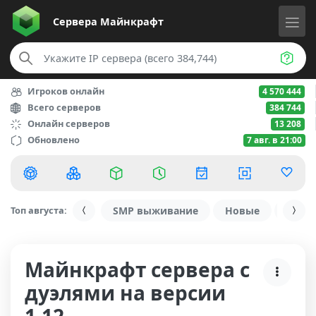
Сервера
Майнкрафт
Игроков онлайн
4 570 444
Всего серверов
384 744
Онлайн серверов
13 208
Обновлено
7 авг. в 21:00
Топ августа:
SMP выживание
Новые
С ду
Майнкрафт сервера с
дуэлями на версии