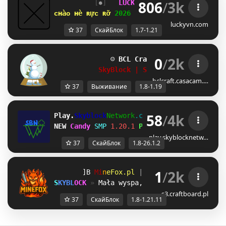
806
/
3k
[
✵
]   
LUCKYVN 
NETWORK  
[
OA
]  
1.7
ᴄʜàᴏ ʜè ʀựᴄ ʀỡ 
2026 
⋆ 
open 
ꜱᴋʏʙʟᴏᴄᴋ ᴇʀᴀ 
⋆ 
luckyvn.com
37
СкайБлок
1.7-1.21
0
/
2k
☺ 
BCL Craft
1.8 - 1.19
☺
SkyBlock | Survival | RankUp
bclcraft.casacam.…
37
Выживание
1.8-1.19
58
/
4k
Play.
Skyblock
Network
.com
[1.8-26.1.2]
NEW 
Candy 
SMP
1.20.1 
Play Now!
play.skyblocknetw…
37
СкайБлок
1.8-26.1.2
1
/
2k
[Y
M
i
n
e
F
o
x
.
p
l
| 
1.8.x - 1.21.11 
OJ
S
K
Y
B
L
O
C
K
» 
Mała wyspa, ogromne możliwości!
s3.craftboard.pl
37
СкайБлок
1.8-1.21.11