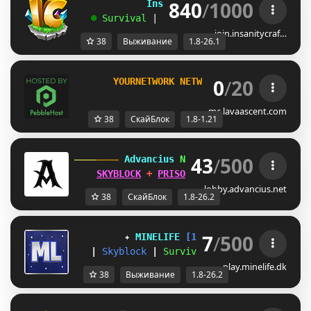
840
/
1000
             InsanityCraft 
|| 
1.8 - 26.1
   ☻ 
Survival 
| 
Factions 
| 
Skyblock 
| 
Free
join.insanitycraf…
38
Выживание
1.8-26.1
0
/
20
       YOURNETWORK NETWORK 
[1.8-1.21]     
mc.lavaascent.com
38
СкайБлок
1.8-1.21
43
/
500
 Advancius 
Network 
[1.8 - 26.2] 
SKYBLOCK
 + 
PRISON
 UPDATES OUT 
NOW
!
lobby.advancius.net
38
СкайБлок
1.8-26.2
7
/
500
✦ 
MINELIFE
[1.8 - 26.2]
 ✦
|
Skyblock
|
Survival
|
Prison
|
Towns
play.minelife.dk
38
Выживание
1.8-26.2