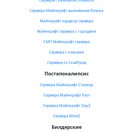
Сервера с режимом OneBlock
Сервера Майнкрафт выживание бомжа
Майнкрафт хардкор сервера
Майнкрафт сервера с городами
СМП Майнкрафт сервера
Сервера с кланами
Сервера со СкайГрид
Постапокалипсис
Сервера Майнкрафт Сталкер
Сервера Майнкрафт Раст
Сервера Майнкрафт DayZ
Сервера MineZ
Билдерские