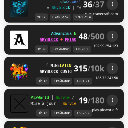
36
/
37
ᴄ
ʀ
ᴀ
x
ᴇ
ᴄ
ʀ
ᴀ
ꜰ
ᴛ
»
[1.9 - 1.21.4]
       ⭐ 
S
k
y
b
l
o
c
k
| Yeni Sezon:
28 TEMMUZ!
play.craxecraft.com
37
СкайБлок
1.9-1.21.4
48
/
500
 Advancius 
Network 
[1.8 - 26.2] 
SKYBLOCK
 + 
PRISON
 UPDATES OUT 
NOW
!
192.99.254.123
37
СкайБлок
1.8-26.2
315
/
10k
      『
 MINE
LATINO 
NETWORK
』
(
1.8 - 1.21.x
SKYBLOCK CUSTOM
y otras 11 modalidades
185.73.243.50
37
СкайБлок
1.8-1.21
19
/
180
PixWorld 
┃ 
Survie 
/ 
Skyblock 
┃ 
1.9 ➸ 26.2
Mise à jour - 
Survie 
ORION
play.pixworld.fr
37
СкайБлок
1.9-26.2