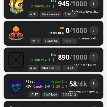
945
/
1000
             InsanityCraft 
|| 
1.8 - 26.1
   ☻ 
Survival 
| 
Factions 
| 
Skyblock 
| 
Free
hub.insanitycraft…
37
Выживание
1.8-26.1
0
/
1000
ARENA
CRAFT
[1.8-26.1]
SKYBLOCK
» 
ѕᴄᴀʟᴀ ʟᴀ 
/is top
mc.arenacraft.it
37
СкайБлок
1.8-26.1
890
/
1000
             InsanityCraft 
|| 
1.8 - 26.1
   ☻ 
Survival 
| 
Factions 
| 
Skyblock 
| 
Free
site.insanitycraf…
37
Выживание
1.8-26.1
58
/
4k
Play.
Skyblock
Network
.com
[1.8-26.1.2]
NEW 
Candy 
SMP
1.20.1 
Play Now!
mc.skyblocknetwor…
37
СкайБлок
1.8-26.1.2