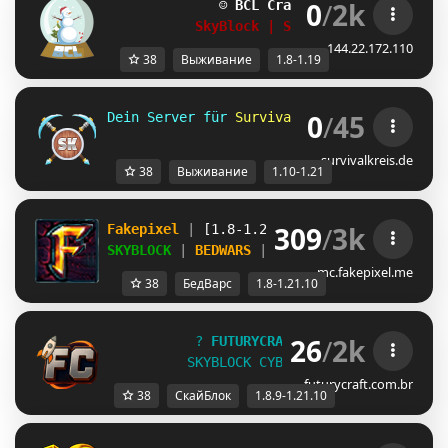
0
/
2k
☺ 
BCL Craft
1.8 - 1.19
☺
SkyBlock | Survival | RankUp
144.22.172.110
38
Выживание
1.8-1.19
0
/
45
Dein Server für 
Survival und 
Skyblock 
für 
survivalkreis.de
38
Выживание
1.10-1.21
309
/
3k
Fakepixel 
| 
[1.8-1.21.10] 
| 
Play 
& 
compete
SKYBLOCK 
| 
BEDWARS 
| 
BUILDFFA 
+ MORE
mc.fakepixel.me
38
БедВарс
1.8-1.21.10
26
/
2k
?
F
U
T
U
R
Y
C
R
A
F
T
?
[
1
.
8
.
9
-
1
.
2
1
.
1
0
]
S
K
Y
B
L
O
C
K
C
Y
B
E
R
-
?
D
I
S
P
U
T
E
O
T
O
P
futurycraft.com.br
38
СкайБлок
1.8.9-1.21.10