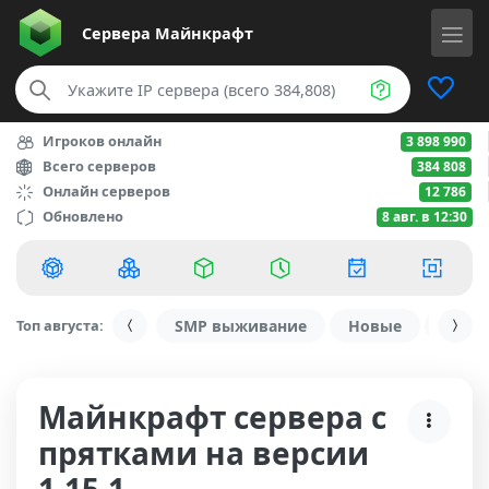
Сервера
Майнкрафт
Игроков онлайн
3 898 990
Всего серверов
384 808
Онлайн серверов
12 786
Обновлено
8 авг. в 12:30
Топ августа:
SMP выживание
Новые
С ду
Майнкрафт сервера с
прятками на версии