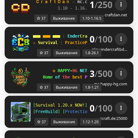
1
/
250
ＣｒａｆｔＤａｎ 
» 
mc.craftdan.net
//  
Выж
1.10 - 1.16.5         
//     
RPG
craftdan.net
37
Выживание
1.10-1.16.5
0
/
100
■■■ 
■■■ 
■■■ 
[ 
Ender
Craft 
BD 
] 
■■■ 
■■■ 
■■■
⚔ 
Survival 
| 
PracticePvP 
• 
Survive Dominat
play.endercraftbd…
37
Выживание
1.8-26.1
3
/
500
✪ 
HAPPY
-
HG 
NETWORK 
✪ 
[1.8-1.21
] 
✪
Home 
of 
the 
best 
Parkours 
✚ 
Survival!
mc.happy-hg.com
37
Выживание
1.8-1.21
0
/
100
[
Survival 1.20.x NOW!
] [
Amplified 1.12
] [
A
[
FreeBuild
] [
Protections
] [
CreativePlots
] 
ccraft.de:25000
37
Выживание
1.12-1.20