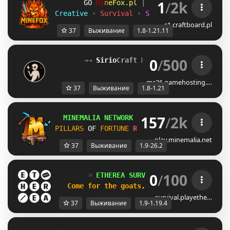
1
/
2k
\F
M
i
n
e
F
o
x
.
p
l
| 
1.8.x - 1.21.11 
@Z
Creative 
• 
Survival 
• 
SkyBlock 
• 
ChestPvP
s1.craftboard.pl
37
Выживание
1.8-1.21.11
0
/
500
⇢⇢ 
Sirio
Craft Network
[1.8–1.21+]
 ⇠
mc36.gamehosting.…
37
Выживание
1.8-1.21
157
/
2k
MINEMALIA NETWORK
1.9-26.2
 |
SUMMER SALE
PILLARS
OF 
FORTUNE
RELEASE!
SURVIVAL
26.2
play.minemalia.net
37
Выживание
1.9-26.2
0
/
100
        ።
 ETHEREA SURVIVAL
[1.9-1.19.4]
 ።
Come for the goats, stay for adventure!
survival.playethe…
37
Выживание
1.9-1.19.4