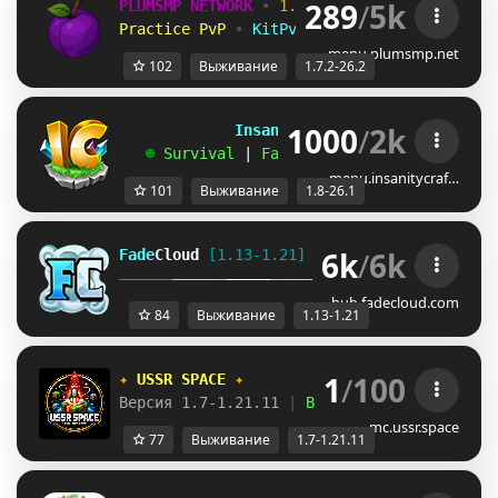
289
/
5k
PLUMSMP NETWORK
•
1.7.2 ➜ 26.2
•
Practice PvP
•
KitPvP
•
Lifesteal
•
Surviv
menu.plumsmp.net
102
Выживание
1.7.2-26.2
1000
/
2k
             InsanityCraft 
|| 
1.8 - 26.1
   ☻ 
Survival 
| 
Factions 
| 
Skyblock 
| 
Free
menu.insanitycraf…
101
Выживание
1.8-26.1
6k
/
6k
Fade
Cloud
[1.13-1.21]   
PRISON 
GENS 
SKYBLO
DUNGEON
hub.fadecloud.com
84
Выживание
1.13-1.21
1
/
100
✦ 
USSR SPACE 
✦
Версия 1.7-1.21.11 
| 
Выживание 
| 
Приваты 
|
mc.ussr.space
77
Выживание
1.7-1.21.11