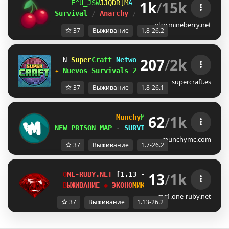
1k
/
15k
JGA]F]V
JGKRSBX
E
ＭＩＮＥ
ＢＥＲＲＹ 
⋆ 
1.8
Survival 
/ 
Anarchy 
/ 
BedWars 
/ 
SkyWars 
/ 
K
play.mineberry.net
37
Выживание
1.8-26.2
207
/
2k
B
Super
Craft
Network
[1.8-26.1]
❤
U
✦
Nuevos Survivals 26.1
·
discord.supercra
supercraft.es
37
Выживание
1.8-26.1
62
/
1k
Munchy
MC
-
[
1.7-26.2
]
NEW PRISON MAP
-
SURVIVAL S6 AUG 8th
munchymc.com
37
Выживание
1.7-26.2
13
/
1k
O
N
E
-
R
U
B
Y
.
N
E
T
[1.13 - 26.2]
К
В
Е
С
Т
Ы
/
R
P
G
/
P
V
В
Ы
Ж
И
В
А
Н
И
Е
◆ 
Э
К
О
Н
О
М
И
К
А
?
/
F
R
E
E
 ? 
 БЕТА
mc1.one-ruby.net
37
Выживание
1.13-26.2